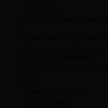
（家里现买的新鲜带鱼）
带鱼的做法五花八门，有糖醋带鱼、红烧带鱼、清
吃。
我还是喜欢吃红烧带鱼。带鱼怎么处理最好呢?很多
其实，掌握一点处理带鱼的技巧，就不觉得麻烦了
要刮鱼鳞了，这就比处理其他鱼类简单多了吧。
1，将买回来的新鲜带鱼清洗干净，放冰箱中冷冻一
展开全文
（看这鱼眼睛，就知道这带鱼有多新鲜）
2，将鱼脊、鱼尾、鱼鳍剪掉。