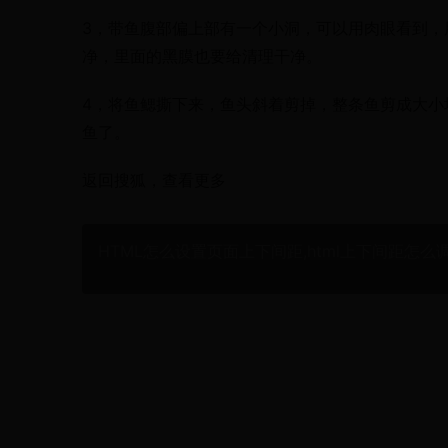
3，带鱼腹部偏上部有一个小洞，可以用肉眼看到，
净，里面的黑膜也要给清理干净。
4，将鱼鳃撕下来，鱼头斜着剪掉，整条鱼剪成大小
鱼了。
返回搜狐，查看更多
HTML怎么设置页面上下间距,html上下间距怎么