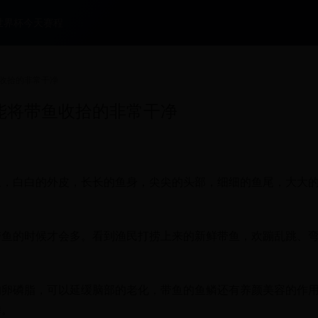
世界杯今天赛程
收拾的非常干净
能将带鱼收拾的非常干净
鱼，白白的外皮，长长的鱼身，尖尖的头部，细细的鱼尾，大大
带鱼的时候才会多。看到渔民打捞上来的新鲜带鱼，欢蹦乱跳、
的卵磷脂，可以延缓脑部的老化，带鱼的鱼鳞还有养颜美容的作
鳞。