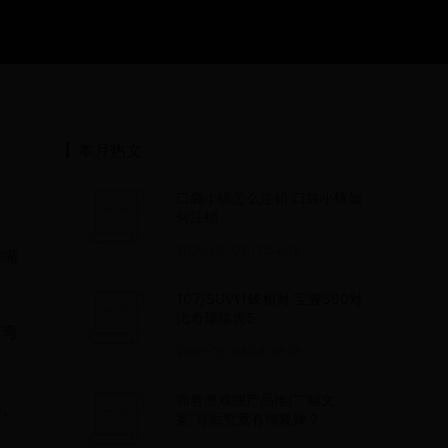
本月热文
口袋小镇怎么注销 口袋小镇如
何注销
2025-05-08 17:04:45
的嘴
10万SUV针锋相对 宝骏560对
比奇瑞瑞虎5
弯弯
2025-05-08 03:36:23
席卷游戏圈产品推广“鲲文
用。
案”背后究竟有何规律？