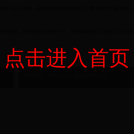
用剪子从小洞处一直剪到接近鱼尾的地方，将鱼腹中的肠子掏干
均匀的段，再次用清水冲洗一下，就可以按照自己的烹饪方式做
点击进入首页
调
转存赛程！今晚21:00，德日世界杯对决