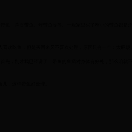
蒸带鱼、蒜香带鱼、炸带鱼等等。一般家里买了窄小的带鱼都是
人喜欢吃鱼，但是买回来又不喜欢处理，原因只有一个：太麻烦
。首先，刚才我已经讲了，带鱼的鱼鳞对身体有好处，那么咱就
会儿，这样带鱼好处理。