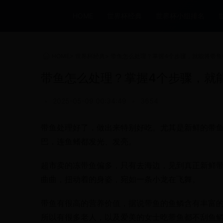
HOME
世界杯经典
世界杯小组排名
HOME
>
世界杯经典
>
带鱼怎么处理？掌握4个步骤，就能将带鱼
带鱼怎么处理？掌握4个步骤，就
•
2025-05-09 00:34:49
•
3654
带鱼处理好了，做出来特别好吃。尤其是新鲜的带
巴，连鱼鳍都发光、发亮。
超市卖的冻带鱼偏多，只有去海边，见到真正新鲜
曲曲，扭动着的身姿，宛如一条小龙在飞舞。
带鱼有很高的营养价值，据说带鱼的鱼鳞含有丰富
所以有很多老人，以及爱美的女士吃带鱼都不刮鱼