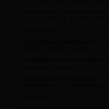
的，带上比较好看。佩戴带狗牙齿的坏处，是配要
4、最好是壮年的黑狗牙。但是现在不提倡用动物的
有一种说法：狗牙可以辟邪。因为我们都知道狗是
女人带狗牙有什么好处
带狗牙的好处是可以作为装饰吊坠戴在脖子上，另
牙齿的坏处，是配要时常护理，避免开裂。
促进口腔健康狗牙齿可以帮助保持犬齿和磨牙之间
在某种程度上预防了口腔疾病。
一般狗牙都是用红绳穿成手链或吊坠随身携带，也
自古就有吉祥的象征，再加上狗牙所具有的趋吉避
可以带狗牙洗澡吗?