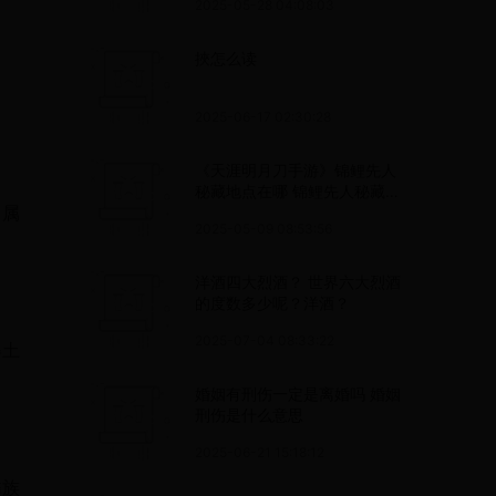
2025-05-28 04:08:03
挾怎么读
2025-06-17 02:30:28
《天涯明月刀手游》锦鲤先人
秘藏地点在哪 锦鲤先人秘藏攻
，属
略
2025-05-09 08:53:56
洋酒四大烈酒？ 世界六大烈酒
的度数多少呢？洋酒？
2025-07-04 08:33:22
得土
婚姻有刑伤一定是离婚吗 婚姻
刑伤是什么意思
2025-06-21 15:18:12
彝族