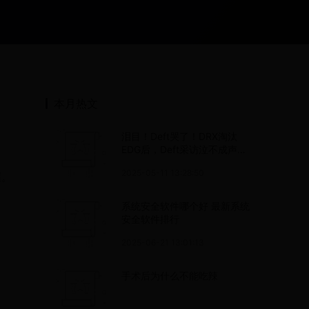
本月热文
泪目！Deft哭了！DRX淘汰
EDG后，Deft采访泣不成声，
一度哭到蹲下
2025-05-11 13:28:50
喔。
系统安全软件哪个好 最新系统
安全软件排行
2025-06-21 13:01:13
手术后为什么不能吃辣