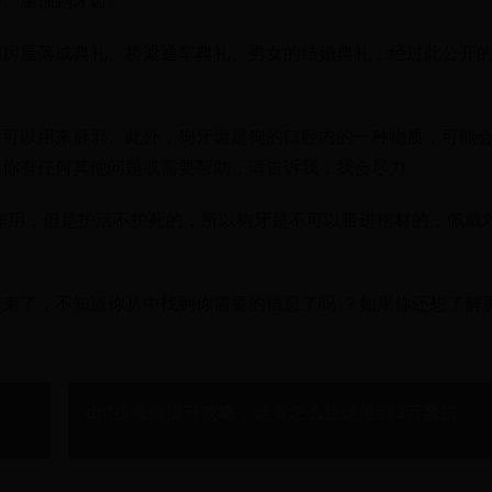
害、腐蚀到牙齿。
的房屋落成典礼、桥梁通车典礼、男女的结婚典礼，经过此公开
。
齿可以用来辟邪。此外，狗牙齿是狗的口腔内的一种物质，可能
果你有任何其他问题或需要帮助，请告诉我，我会尽力
作用，但是护活不护死的，所以狗牙是不可以带进棺材的，佩戴
束了，不知道你从中找到你需要的信息了吗 ？如果你还想了解
dnf抗魔值提升攻略，速看怎么快速堆到3万魔抗