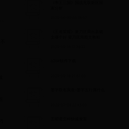
《帝王三国》国战无双新区国
家分析
2025-06-30 03:28:07
色，
《王者荣耀》黄刀庄周出装铭
文哪个好 黄刀庄周图文教程
，不
2025-05-16 12:38:22
o2olr软件下载
2025-05-19 21:37:03
滋
墨字取名寓意-墨字五行属什么
在
2025-07-09 22:43:50
王昭君怎样快速发育
巧