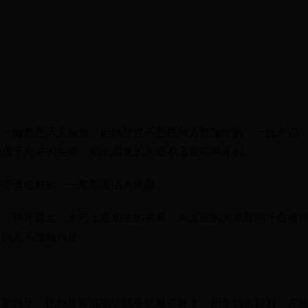
，一般都是活人佩戴。但狗牙也不是任何人都能带的，一般来说
狗属于六冲的生肖，所以属龙的人是不适宜带狗牙的。
能带进棺材的，一般都是活人佩戴。
牙。狗牙属土，火与土是相生的关系，火太旺的人佩戴狗牙会使
恒的人不能戴狗牙。
去要狗牙，把狗牙穿成项链或手链戴在身上，用来趋吉辟邪。在