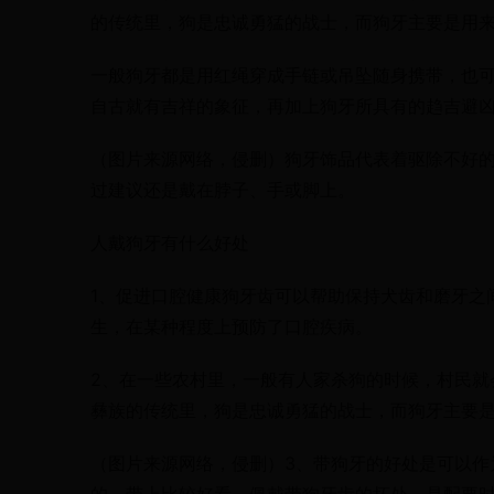
的传统里，狗是忠诚勇猛的战士，而狗牙主要是用
一般狗牙都是用红绳穿成手链或吊坠随身携带，也
自古就有吉祥的象征，再加上狗牙所具有的趋吉避
（图片来源网络，侵删）狗牙饰品代表着驱除不好
过建议还是戴在脖子、手或脚上。
人戴狗牙有什么好处
1、促进口腔健康狗牙齿可以帮助保持犬齿和磨牙之
生，在某种程度上预防了口腔疾病。
2、在一些农村里，一般有人家杀狗的时候，村民就
彝族的传统里，狗是忠诚勇猛的战士，而狗牙主要
（图片来源网络，侵删）3、带狗牙的好处是可以作