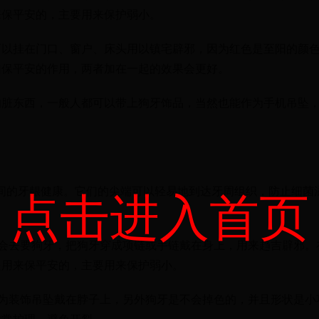
来保平安的，主要用来保护弱小。
可以挂在门口、窗户、床头用以镇宅辟邪，因为红色是至阳的颜
凶保平安的作用，两者加在一起的效果会更好。
的脏东西，一般人都可以带上狗牙饰品，当然也能作为手机吊坠
间的牙龈健康。它们的尖端可以轻易地到达牙周组织，防止细菌
点击进入首页
会去要狗牙，把狗牙穿成项链或手链戴在身上，用来趋吉辟邪。
是用来保平安的，主要用来保护弱小。
为装饰吊坠戴在脖子上，另外狗牙是不会掉色的，并且形状是小