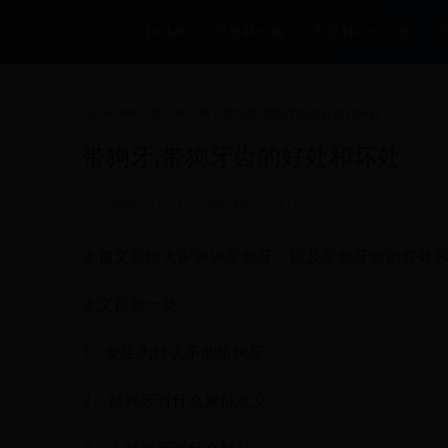
HOME
世界杯经典
世界杯小组排名
HOME
>
世界杯经典
>
带狗牙,带狗牙齿的好处和坏处
带狗牙,带狗牙齿的好处和坏处
•
2025-07-11 07:08:36
•
4112
本篇文章给大家谈谈带狗牙，以及带狗牙齿的好处
本文目录一览：
1、女生为什么不能带狗牙
2、戴狗牙有什么象征意义