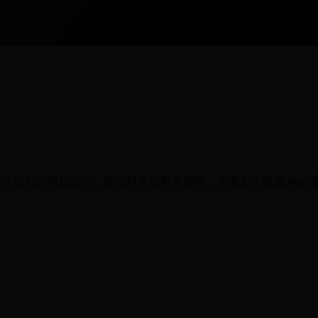
世界杯今天赛程
和坏处对应的知识点，希望对各位有所帮助，不要忘了收藏本站