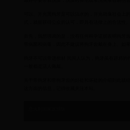
最好不要带着洗澡，洗澡时香皂或者洗头液容易伤
可以。开光黑狗牙是可以沾水的，开光就像社会上
式，就能获得公众的认可，即具有法律上的合法性
首先，我想强调的是，没有任何科学证据表明狗牙
带病菌和病毒，因此不建议将狗牙齿戴在身上。如
狗牙不可以带进棺材 民间人认为，狗牙虽有辟邪的
一般都是活人佩戴。
关于带狗牙和带狗牙齿的好处和坏处的介绍到此就结
这方面的信息，记得收藏关注本站。
意大利国家足球队