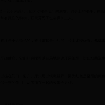
时常护理，避免开裂。
某一部分来避邪，因为动物是我们的朋友。狗身上的物件：在民
非常有灵性的动物，它就算死了也会保护主人。
外狗牙是不会掉色的，并且形状是小巧的，带上比较好看。佩戴
的牙龈健康。它们的尖端可以轻易地到达牙周组织，防止细菌滋
可以挂在门口、窗户、床头用以镇宅辟邪，因为红色是至阳的颜
凶保平安的作用，两者加在一起的效果会更好。