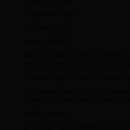
3、人戴狗牙有什么好处
4、女人带狗牙有什么好处
5、可以带狗牙洗澡吗?
女生为什么不能带狗牙
狗牙是护活不护死的，所以狗牙是不能带进棺材的
龙的人就不适合戴狗牙，因为从生肖上来说，龙和
有一种说法，狗牙是护活不护死的，所以狗牙是不
（图片来源网络，侵删）五行火太旺的人不能戴狗
的力量增强，从而会影响自身的运势。不能持之以
戴狗牙有什么象征意义
在一些农村里，一般有人家杀狗的时候，村民就会