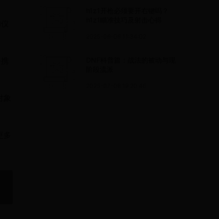
h1z1开枪必须要开右键吗？
h1z1瞄准技巧及射击心得
的仪
2025-06-06 11:34:02
会携
DNF科普篇：战法的被动与现
阶段流派
2025-07-08 19:20:46
对象
更多