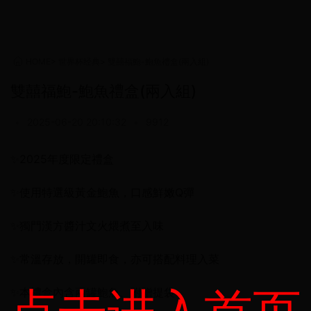
HOME
>
世界杯经典
>
雙囍福鮑-鮑魚禮盒(兩入組)
雙囍福鮑-鮑魚禮盒(兩入組)
•
2025-06-20 20:10:32
•
9912
✨2025年度限定禮盒
✨使用特選級黃金鮑魚，口感鮮嫩Q彈
✨獨門漢方醬汁文火煨煮至入味
✨常溫存放，開罐即食，亦可搭配料理入菜
✨本禮盒內含兩罐鮑魚、附贈提袋