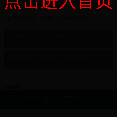
点击进入首页
‼️下單時請於備註欄位填寫口味‼️
每罐淨重：245g、固型量：50~60g(約5顆)
如何将 AirPods 连接到手机 ▷➡️
华为荣耀6plus手机屏摔坏了想换一个价钱？
友情链接：
Copyright © 2022 世界杯几年举办一次_02年世界杯冠军是谁 - 768wm.com
All Rights Reserved.