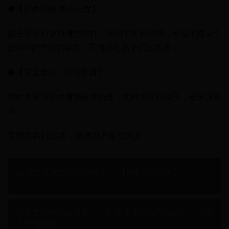
●【软件管理 放心无忧】
孩子安装和使用哪些软件、使用了多长时间，都逃不过养个
娃APP的严格的审核，不再担心孩子沉迷游戏；
●【安全定位，保驾护航】
实时掌握孩子位置和运动轨迹，实时关注到孩子，安全没烦
恼；
更新内容1.2版本，新增用户保密协议
如何把视频放到iPhone上？ 【5种方法解决】
老年美队的年龄是多少？你看漫威官方怎么说的，超级
血清也没辙！