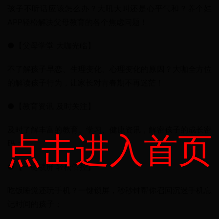
孩子不听话应该怎么办？大吼大叫还是心平气和？养个娃
APP轻松解决父母教育的各个焦虑问题！
●【父母学堂 大咖光临】
不了解孩子早恋、生理变化、心理变化的原因？大咖全方位
的解读孩子行为，让家长对青春期不再迷茫！
●【教育资讯 及时关注】
及时了解丰富的教育、学习、健康资讯，解密孩子的成长密
点击进入首页
码；
●【一键锁屏 轻松管控】
吃饭睡觉还玩手机？一键锁屏，秒秒钟帮你召回沉迷手机忘
记时间的孩子；