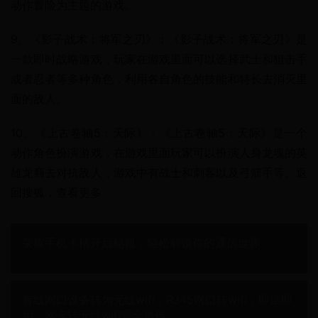
动作冒险为主题的游戏。
9、《影子战术：将军之刃》：《影子战术：将军之刃》是
一款即时战略游戏，玩家在游戏里面可以选择武士和狙击手
或者忍者等多种角色，利用各自角色的技能和特长去消灭里
面的敌人。
10、《上古卷轴5：天际》：《上古卷轴5：天际》是一个
动作角色扮演游戏，在游戏里面玩家可以扮演人身龙魂的英
雄龙裔去对抗敌人，游戏中有战士和刺客以及弓箭手等。返
回搜狐，查看更多
荣耀手机卡槽开启秘籍：轻松解锁你的通信世界
有线网口设备转为无线wifi，RJ45网口转wifi，即插即
用，网卡转无线wifi完全透传