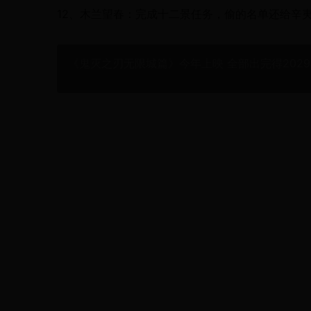
12、木兰望春：完成十二景任务，偷的名单还给辛
《鬼灭之刃无限城篇》今年上映 全部出完得202