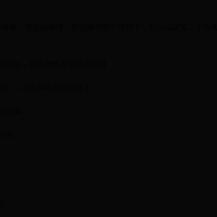
弹琴呢，我选的调情，然后两句就不理我了，可以试试第二个选
燕乐坊，就在樊楼左边挨着的楼
后），过去聊几句就完成了
动完成
的花
得