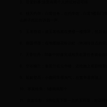
3、甘棠韵事:这里有两个人挖坑对话可得
4、桃夭灼华：白茸任务，在灼华馆，白茸1楼后门
么样子然后告诉我一声。
5、玉茗箜篌：凌玉茗线索在樊楼一楼弹琴，然后去
6、柳蕊书墨：在地图烟花标识处（艳湖传送点的背
7、天香牡丹：印象中好像完成相关前置任务就会自
8、空谷幽兰：秦若兰在云华楼，还给她之前剧情里
9、延龄登高：小鹿同学很淘气，在繁华居房顶上
10、寒英绘美：1楼画画那个
11、凌波仙影：3的位置下面一点的玉玲珑，对话可