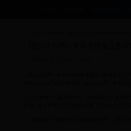
HOME
世界杯经典
世界杯小组排名
HOME
>
世界杯经典
>
《燕云十六声》芳菲有情笺任务攻略 辛夷
《燕云十六声》芳菲有情笺任务攻
•
2025-05-20 07:32:28
•
8125
《燕云十六声》芳菲有情笺任务需要玩家收集十二
由“Nyyyyny”为大家带来的《燕云十六声》芳菲
1、海棠醉梦：花解语的任务，剧情投壶完，去包房
水阁、繁华居进门左手边躺在那呢，完成给了个情
2、荼蘼花尽：繁华馆右手边最里面的房子，推开门