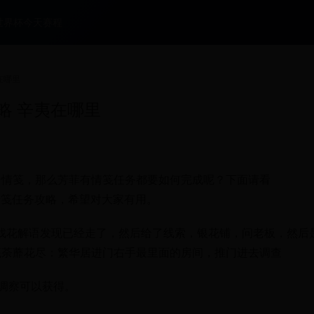
世界杯今天赛程
在哪里
略 辛夷在哪里
个情笺，那么芳菲有情笺任务都要如何完成呢？下面请看
有情笺任务攻略，希望对大家有用。
找花解语发现已经走了，然后给了线索，银花铺，问老板，然后
笺荼蘼花尽：繁华居进门右手最里面的房间，推门进去调查
调察可以获得。