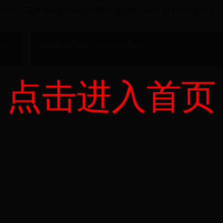
夷可得，辛夷会在红绡铺附近的街上出现，在桥上守株待兔即可
9年
精液滴到床单上如何有效去除
点击进入首页