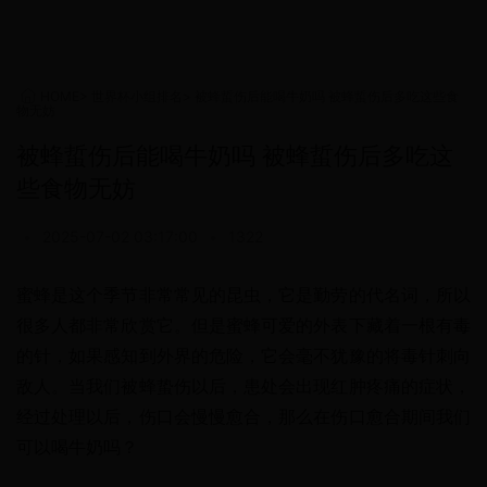
HOME
>
世界杯小组排名
>
被蜂蜇伤后能喝牛奶吗 被蜂蜇伤后多吃这些食
物无妨
被蜂蜇伤后能喝牛奶吗 被蜂蜇伤后多吃这
些食物无妨
•
2025-07-02 03:17:00
•
1322
蜜蜂是这个季节非常常见的昆虫，它是勤劳的代名词，所以
很多人都非常欣赏它。但是蜜蜂可爱的外表下藏着一根有毒
的针，如果感知到外界的危险，它会毫不犹豫的将毒针刺向
敌人。当我们被蜂蛰伤以后，患处会出现红肿疼痛的症状，
经过处理以后，伤口会慢慢愈合，那么在伤口愈合期间我们
可以喝牛奶吗？