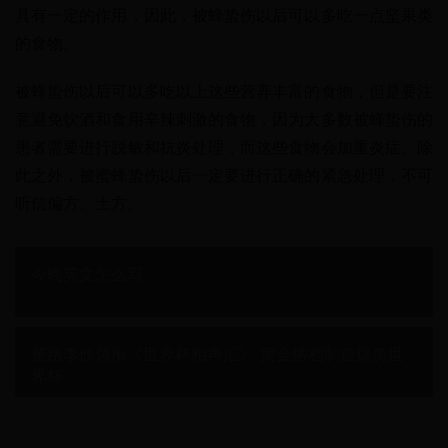
具有一定的作用，因此，被蜂蛰伤以后可以多吃一点坚果类
的食物。
被蜂蛰伤以后可以多吃以上这些营养丰富的食物，但是要注
意避免饮酒和食用辛辣刺激的食物，因为大多数被蜂蛰伤的
患者需要进行脱敏和抗炎处理，而这些食物会加重炎症。除
此之外，被蜜蜂蛰伤以后一定要进行正确的紧急处理，不可
听信偏方、土方。
今晚英文怎么写
董路李欣领衔《世界杯相声汇》 黄金搭档制造爆笑世
界杯