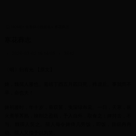
HOME
>
世界杯小组排名
>
寒花葬志
寒花葬志
•
2026-03-02 18:14:05
•
3642
〔明〕归有光 【原文】
婢，魏孺人媵也。嘉靖丁酉五月四日死，葬虚丘。事我而不
卒，命也夫！
婢初媵时，年十岁，垂双鬟，曳深绿布裳。一日，天寒，爇
火煮荸荠熟，婢削之盈瓯，予入自外，取食之；婢持去，不
与。魏孺人笑之。孺人每令婢倚几旁饭，即饭，目眶冉冉
动。孺人又指予以为笑。