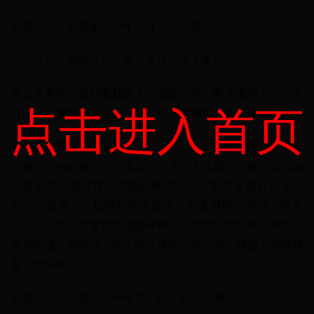
回思是时，奄忽便已十年。吁，可悲也已！
——选自《四部丛刊》本《震川先生文集》
婢女名寒花，是我妻魏孺人的陪嫁丫环。死于嘉靖十六年五
点击进入首页
月四日，葬在土山之上。她没有能侍奉我到底，这是命啊！
寒花当初陪嫁来我家时，年方十岁，两个环形发髻低垂着，
一条深绿色的布裙长可拖地。一天，天气很冷，家中正在烧
火煮荸荠，寒花将已煮熟的荸荠一个个削好皮盛在小瓦盆
中，已盛满了，我刚从外面进屋，取来就吃；寒花立即拿
开，不给我。我妻就笑她这种样子。我妻经常叫寒花倚着小
矮桌吃饭，她就吃，两个眼珠慢慢地转动着。我妻又指给我
看，觉得好笑。
回想当时，一晃已经十年了。唉，真可悲啊！