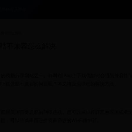
世界杯今天赛程
酷不兼容怎么解决
载优酷不兼容怎么解决
大的视频分享网站之一。有时在iPad上下载优酷时会遇到兼容性
ad下载优酷不兼容的问题呢？本文将提供详细的解决方法。
的下载和使用需要良好的网络连接。您可以通过打开其他应用或者
，可以尝试重新连接或重启您的Wi-Fi路由器。