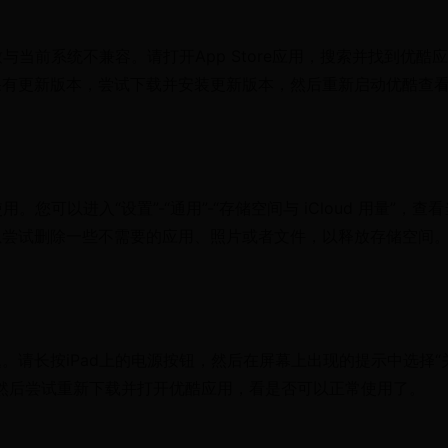
与当前系统不兼容。请打开App Store应用，搜索并找到优酷应
果有更新版本，尝试下载并安装更新版本，然后重新启动优酷查
您可以进入“设置”-“通用”-“存储空间与 iCloud 用量”，查看
以尝试删除一些不需要的应用、照片或者文件，以释放存储空间
。
请长按iPad上的电源按钮，然后在屏幕上出现的提示中选择“
。然后尝试重新下载并打开优酷应用，看是否可以正常使用了。