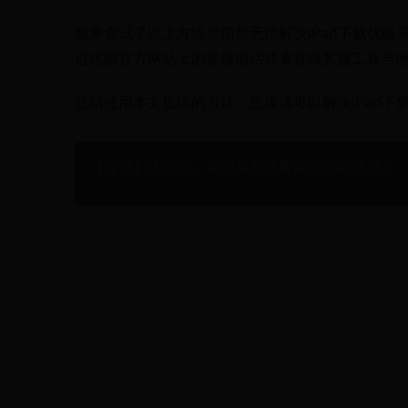
如果尝试了以上方法后仍然无法解决iPad下载优
过优酷官方网站上的客服电话或者在线客服工具与
总结使用本文提供的方法，您应该可以解决iPad
【深度】大选后，美国新总统将如何影响世界？