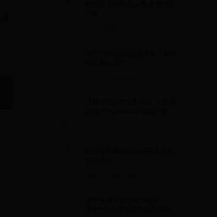
元气骑士鞭炮怎么用 使用技巧
分享
以通
持。
2025-05-03 17:37:13
win11伽马值应该调多少？如何
设置最合适？
2025-06-02 05:00:24
【铭瑄主板专区】报价 评测 导
购 图片(MAXSUN)铭瑄主板大
全
2025-06-07 18:06:00
这些零差评的韩国明星人品到
底有多好
2025-05-03 08:09:56
亲男生哪里会让他没抵抗力，
亲4个地方让男朋友立马乖乖