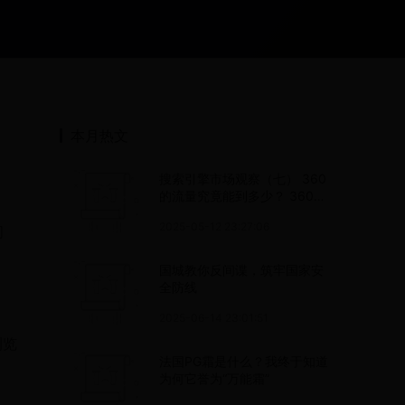
本月热文
搜索引擎市场观察（七） 360
的流量究竟能到多少？ 360搜
索一上线，市场份额立刻就冲
2025-05-12 23:27:06
问
过了10%，这时候很多人都在
议论其市场份额究竟能到多
少？有人说能过20%，有人乐
国城教你反间谍，筑牢国家安
观认为...
全防线
2025-06-14 23:01:51
浏览
法国PG霜是什么？我终于知道
为何它誉为“万能霜”