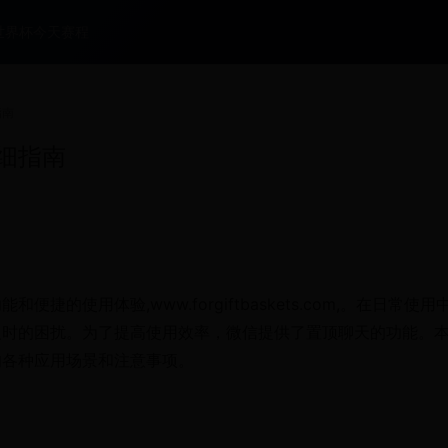
世界杯今天赛程
指南
细指南
使用体验,www.forgiftbaskets.com,。在日常使用
人时的困扰。为了提高使用效率，微信提供了置顶聊天的功能。
的各种应用场景和注意事项。