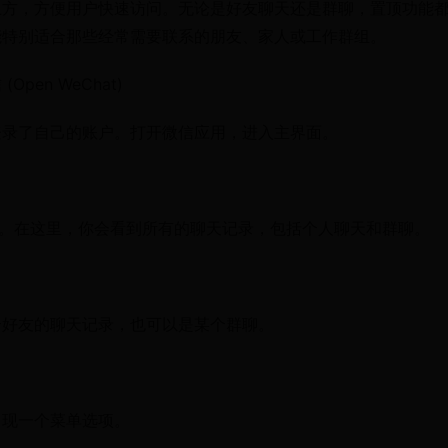
上方，方便用户快速访问。无论是好友聊天还是群聊，置顶功能
能特别适合那些经常需要联系的朋友、家人或工作群组。
(Open WeChat)
登录了自己的账户。打开微信应用，进入主界面。
表。在这里，你会看到所有的聊天记录，包括个人聊天和群聊。
个好友的聊天记录，也可以是某个群聊。
出现一个菜单选项。