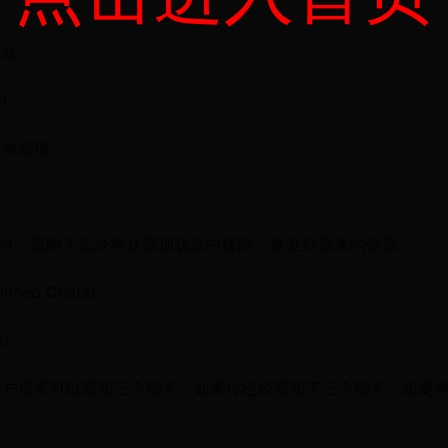
记录。
)
菜单选项。
此时，该聊天记录将从置顶状态中移除，恢复到原来的位置。
ned Chats)
s)
用户最多可以置顶三个聊天。如果你已经置顶了三个聊天，想要