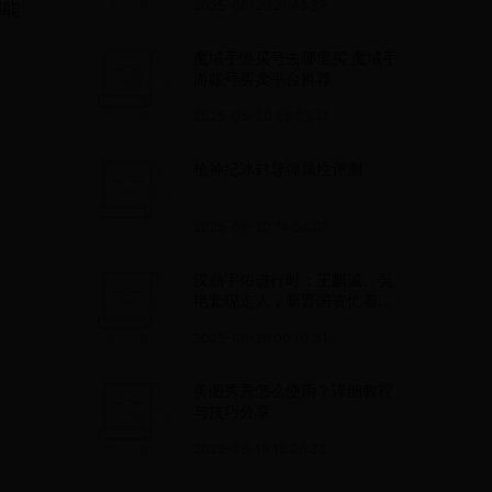
2025-06-29 21:48:37
都能
魔域手游买号去哪里买 魔域手
游账号买卖平台推荐
2025-05-30 06:05:17
枪神纪冰封导弹属性评测
2025-06-20 14:54:07
汉鼎宇佑进行时：王麒诚、吴
艳套现走人，新晋国资忙着排
雷
2025-06-26 00:01:31
美图秀秀怎么使用？详细教程
与技巧分享
2025-06-19 15:06:32