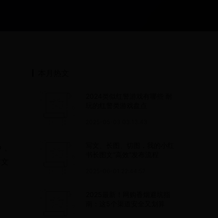
本月热文
2024类似红警游戏有哪些 耐
玩的红警类游戏盘点
2025-05-03 03:13:43
写文、长图、切图，我的小红
中，
书长图文“高效”发布流程
本文
2025-06-01 22:44:57
2025最新！网购香烟避坑指
南：这5个渠道安全又划算