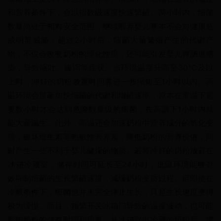
和营养条件下，会以指数级速度快速繁殖。两小时内，细菌
数量尚处于相对安全范围，继续喂养婴儿基本不会对健康造
成明显威胁；超过2小时后，细菌大量繁殖产生的代谢产
物，不仅会改变奶粉的理化性质，还可能引发婴儿胃肠道感
染，导致呕吐、腹泻等症状。当环境温度升高至30℃及以
上时，冲好的奶粉放置时间需进一步缩短至1小时以内。高
温环境会显著加快细菌的代谢和增殖速率，原本在常温下需
要数小时才会达到危险数量级的细菌，在高温下1小时内就
能大量滋生。此外，高温还会加速奶粉中营养成分的氧化变
质，破坏维生素等热敏性营养素，降低奶粉的营养价值，同
时产生一些不利于婴儿健康的物质。若将冲好的奶粉放置在
冰箱冷藏室，储存时间可延长至24小时，低温环境能够有
效抑制细菌的生长繁殖速度，减缓奶粉变质过程。但即使在
冷藏条件下，细菌也并未完全停止生长，只是生长速度变得
极为缓慢。而且，频繁开关冰箱门导致的温度波动，也可能
影响奶粉的储存时间和质量。从冰箱取出冷藏的奶粉后，需