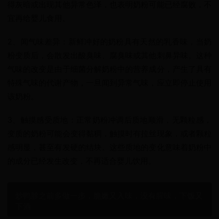
得灰暗或出现其他异常色泽，也表明奶粉可能已经腐败，不
宜再给婴儿食用。
2、闻气味差异：新鲜冲好的奶粉具有天然的乳香味，当奶
粉变质后，会散发出酸臭味、腐臭味或其他刺鼻异味。这种
气味的改变是由于细菌分解奶粉中的营养成分，产生了具有
特殊气味的代谢产物，一旦闻到异常气味，应立即停止使用
该奶粉。
3、触摸感受质地：正常奶粉冲调后质地顺滑，无颗粒感，
变质的奶粉可能会变得黏稠，触摸时有拉丝现象，或者颗粒
感明显，甚至有发硬的结块。这些质地的变化意味着奶粉中
的成分已经发生改变，不再适合婴儿饮用。
炒鸭胗之前多做一步，脆嫩又入味，没有腥味，下饭又
下酒