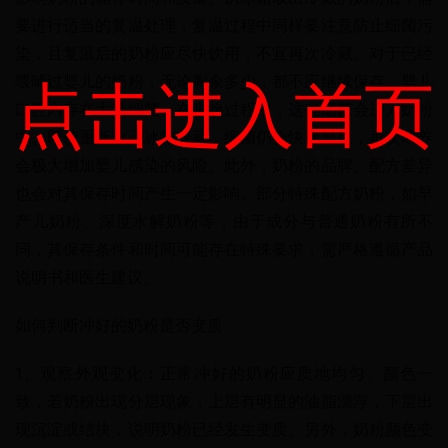
要进行适当的复温处理，复温过程中同样要注意防止细菌污
染，且复温后的奶粉应尽快饮用，不宜再次冷藏。对于已经
喂哺过婴儿的奶粉，无论剩余多少，都不应继续保存。婴儿
点击进入首页
口腔内存在大量细菌，在吸吮过程中，这些细菌会进入奶粉
中。即使重新放入冰箱冷藏，细菌仍会快速繁殖，再次喂养
会极大增加婴儿感染的风险。此外，奶粉的品牌、配方差异
也会对其保存时间产生一定影响。部分特殊配方奶粉，如早
产儿奶粉、深度水解奶粉等，由于成分与普通奶粉有所不
同，其保存条件和时间可能存在特殊要求，需严格遵循产品
说明书和医生建议。
如何判断冲好的奶粉是否变质
1、观察外观变化：正常冲好的奶粉应质地均匀、颜色一
致，若奶粉出现分层现象，上层有明显的油脂漂浮，下层出
现沉淀或结块，说明奶粉已经发生变质。另外，奶粉颜色变