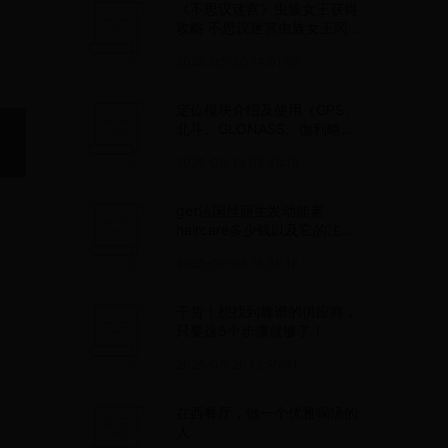
《不思议迷宫》虫族女王获得
攻略 不思议迷宫虫族女王冈布
搜
奥获取方法
2025-05-30 14:01:59
定位模块介绍及使用（GPS、
北斗、GLONASS、伽利略、
准天顶）
2025-06-14 08:48:13
get法国丝丽生发动能素
haircare多少钱以及它的注射
使用方法
2025-06-04 16:36:16
干货！想找到靠谱的供应商，
只要这5个步骤就够了！
2025-05-26 13:50:31
在西餐厅，做一个优雅喝汤的
人