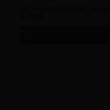
这些软件都具有不同的美颜功能和效果，可以根据
狐，查看更多
埔埕铳楼群掠影（5）环二铳楼 | 积善人家，必有
庆！