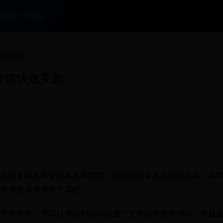
世界杯今天赛程
快速美颜
教你快速美颜
用，提供多种美颜滤镜和美颜功能，可以轻松修改出肌肤光滑、容
款软件的具体操作方式吧。
的手机软件，可以让你随时随地的进行文件的美化和编辑，而且