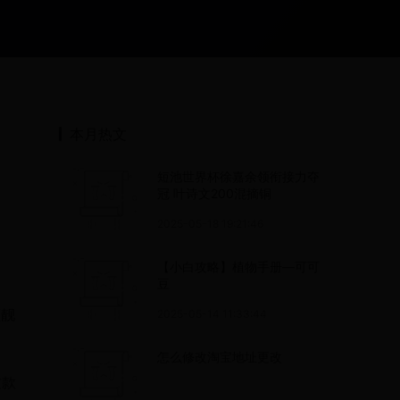
本月热文
短池世界杯徐嘉余领衔接力夺
冠 叶诗文200混摘铜
2025-05-18 19:21:46
【小白攻略】植物手册—可可
豆
颜靓
2025-05-14 11:33:44
怎么修改淘宝地址更改
这款