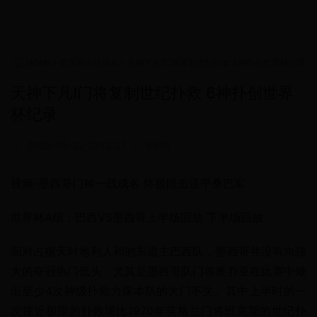
HOME
>
世界杯小组排名
>
天神下凡!门将复制世纪扑救 6神扑创世界杯纪录
天神下凡!门将复制世纪扑救 6神扑创世界
杯纪录
•
2025-05-22 12:13:27
•
9576
视频-墨西哥门神一战成名 终极阻击逼平桑巴军
世界杯A组：巴西VS墨西哥上半场回放 下半场回放
面对占据天时地利人和的东道主巴西队，墨西哥并没有向强
大的夺冠热门低头，尤其是墨西哥队门将奥乔亚在比赛中做
出至少4次神级扑救力保本队的大门不失。其中上半时的一
次接近极限的扑救堪比1970年英格兰门将班克斯的世纪扑