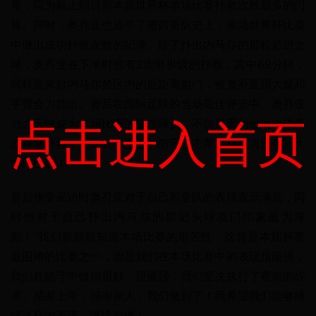
希，同为截止到目前本届世界杯单场比赛扑救次数最多的门
将。同时，奥乔亚也追平了墨西哥队史上，单场世界杯比赛
中做出成功扑救次数的纪录。除了扑出内马尔的那粒必进之
球，奥乔亚在下半时也有2次世界级的扑救，其中69分钟，
同样是来自内马尔禁区内的近距离射门，被奥乔亚用大腿和
手臂合力挡出。赛后在国际足联的当场最佳评选中，奥乔亚
点击进入首页
当之无愧成为本场比赛的最佳球员，不仅是因为他做出了多
次神奇扑救，更是凭借顽强的防守意志帮助球队力拒夺冠大
热门巴西！
赛后接受采访时奥乔亚对于自己和全队的表现表示满意，同
时他对于自己扑出内马尔的那记头球攻门印象最为深
刻！“我们赛前就知道本场比赛的艰苦性，这将是本届杯赛
最困难的比赛之一，但是我们在本场比赛中的表现很顽强，
我们在防守中做得很好，很顽强，我们坚决执行了赛前的战
术。感谢上帝，感谢家人，我们做到了！我希望我们能够继
续这样的表现，继续前进！