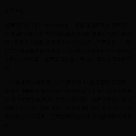
各方声音
·墨西哥门神：职业生涯最好的一场球 希望留美好·墨西哥主
帅:拿到1分很兴奋 坚信球队会进淘汰赛·墨西哥总统发推祝
贺：奥乔亚太抢眼 比赛很伟大·斯科拉里：巴西队比上一场
好10% 将会越来越好·张路：伯纳德上场未发挥作用 合理比
分应是2-0·段暄：墨西哥门将非人而是神 双方造高质量平
局
·全球媒体聚焦奥乔亚:他让巴西绝望 1人技压群星·高清图：
墨西哥门神逆天 屡现神级扑救力保城门·高清：巴西vs墨西
哥 看台美女各有风采谁更美代·高清图：墨西哥美女主播笑
容美 C罗也被她倾倒·表情：巴西墨西哥开战 斯科拉里送表
情包攒人品·高清图：巴西墨西哥焦点战 小飞侠科比现身看
台