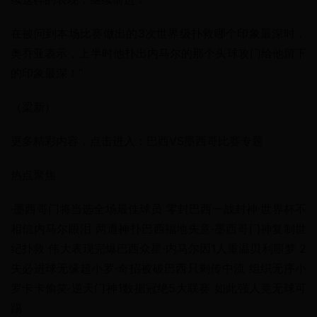
在被问到本场比赛做出的3次世界级扑救哪个印象最深时，
奥乔亚表示，上半时他扑出内马尔的那个头球攻门给他留下
的印象最深！”
（梁新）
更多精彩内容，点击进入：巴西VS墨西哥比赛专题
热点聚焦
·墨西哥门将当选全场最佳球员 零封巴西一战封神·世界杯不
相信内马尔眼泪 两遭神扑巴西福地失意·墨西哥门神复制世
纪扑救 伟大表现完爆巴西众星·内马尔因1人重温贝利噩梦 2
失必进球无缘超小罗·奇招被破巴西只剩传中流 组织无序小
罗卡卡偷笑·逆天门神1数据冠绝5大联赛 如此强人竟无球可
踢