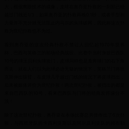
大，根据鹰眼技术的成像，皮球在奥乔亚扑救的一刹那已经
越过门线近1/3，如果奥乔亚的扑救再晚0.1秒，或者手型和
力量并不充分就无法阻止内马尔的头球破网，因此称这次扑
救为世纪扑救也不为过。
看到奥乔亚的这次经典扑救不禁让人回忆起1970年世界
杯，巴西与英格兰的那场经典战役。比赛中当时身披巴西队
10号的球王贝利头球攻门，皮球同样也是直奔球门的右下角
而去，就在人们以为此球必进无疑的情况下，英格兰门将班
克斯伸出猿臂，在皮球几乎越过门线的情况下将皮球挡出，
后来被媒体评价为世纪扑救！两次世纪扑救，被挡出的都是
来自巴西队的10号，看来巴西队与门将的经典发挥缘分不
浅！
除了这次世纪扑救，奥乔亚在本场比赛总共曾作出了6次扑
救，与西班牙队的卡西利亚斯以及阿尔及利亚队的姆布勒