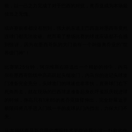
救，以一己之力完成了对于巴西的对抗，奥乔亚成为本场最
佳当之无愧。
或许赛前谁都没有想到，强大的东道主巴西面对墨西哥竟然
连球门都无法攻破。然而看了整场比赛的球迷应该都不会感
到惊讶，因为在墨西哥队的大门前有一个叫做奥乔亚的“世
界级门神”！
比赛第25分钟，阿尔维斯右路送出一个精妙的传中，内马
尔在墨西哥防线中高高跃起头槌攻门，内马尔的这记头球攻
门准备完全充分，头球攻门的球速也非常快，直奔球门右下
死角而去，就在现场的巴西球迷准备起身欢呼雀跃庆祝进球
的时候，身高只有1米85的奥乔亚猿臂伸出，完全舒展近乎
极限得将几乎进入门线一半的皮球从门内挡出，力保大门不
失。
从本届杯赛最新启用的鹰眼技术更能诠释出这一扑救的伟