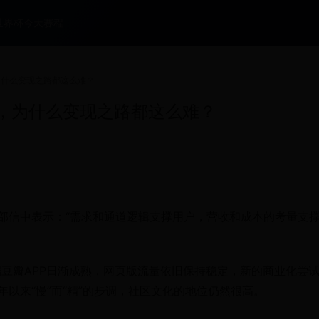
世界杯今天赛程
为什么变现之路都这么难？
元，为什么变现之路都这么难？
部信中表示：“需求和通道逻辑支撑用户，营收和成本的考量支
豆瓣APP日渐成熟，网页版流量依旧保持稳定，新的商业化尝
以来“慢”而“精”的步调，社区文化的地位仍然很高。