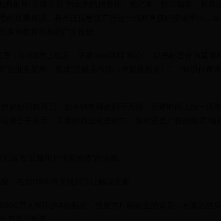
，电商板块“豆瓣豆品”所出售的搪瓷杯、笔记本、挂耳咖啡，从商
熟悉的豆瓣格调。甚至连信息流广告这一纯粹直接的变现手法，豆
容也多为教育机构的广告投放。
案：6.0版本上线后，豆瓣app回归“初心”，以书影音作为载体
商”的业务架构，形成“泛娱乐市场（书影音相关）”、“知识付费
时曾被炒到数百元，如今销售额达到千万级；豆瓣时间上线一周
坛曾公开表示，豆瓣的商业化进程中，暂时还是广告的效果“略
。
王高飞“豆瓣用户没有价值”的论断。
裂，在2018年终于找到了让解决方案。
成6000万人民币的A轮融资，投资方柠萌影业的背后，有腾讯的
+轮千万美元融资。