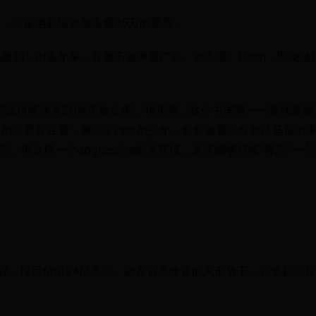
，一家电影院就能多赚35万的票房。
利，但多年来，豆瓣不做弹窗广告、动态图、Flash，即使做
人阿北也将跨入50岁天命之年。14年来，这个中国唯一一家纯原创
火的一直存在着，像一个内向的少年，默默做着一件自己坚信的
但这样一个aggressive的大环境，是否能够持续“容忍”一个
元融资，投后估值24亿美元。能在资本收紧的大形势下，完成新一