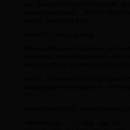
由此，如今的知乎似乎来到了一个阶段性总结、重新
视频APP就是明显的例子）。未来几年，知识付费
握住流量，也将直接关乎其生死。
豆瓣和知乎：大路朝天、各走半边
豆瓣的创始人阿北在做阿尔法城的时候，看了半年
考知乎的模式，他俩在不同的场合都曾对一本叫《美
摊大饼式的城市扩张，提出城市的本质和活力在于
对这一点，阿北和周源两人显然有着基于各自现实
此独立自主的精致小城邦组成的联合体。而知乎的发
市”。
相似的商业变现方法背后，豆瓣与知乎走的却是相
豆瓣擅长细化分类，一个个兴趣圈、小组、话题，