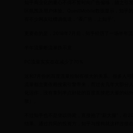
知乎商业化的重心不得不暂时向广告偏移，随之引
区氛围及用户体验。QuestMobile数据显示，
有不少网友吐槽调侃道，“看广告，上知乎”。
更要命的是，2018年7月后，知乎经历了一场半年流
半年流量断流暴跌示意
PC流量实实在在减少了70%
这和7月份的百度流量控制有很大的关系。很多人可
流量都主要依赖搜索引擎带来，而过去几年大部分
化运作，没有拿到半点好处的百度直接把大量的站
散）。
不过知乎也不是坐以待毙，直接抱了“新大腿”，在2
结果。通过共同的投资方，知乎与搜狗就这样连接