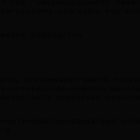
发另一个问题：广告疯狂穿插在信息流以及问答页中，严重破坏
知乎的开屏广告点击率达到8%，信息流广告达到5%、评论区广告为1
量断流暴跌，PC流量更是减少了70%。
能不知道，知乎是最依赖搜索流量的一家网络公司，所有的关键
人第一次打开知乎都是因为搜索一些关键词带去的。随着知乎的
外流量导流给了自家产品，比如熊掌号和百家号（前者团队已经
018年的下半年很快看到了微信内置搜狗搜索引擎提供了知乎的
在一起。