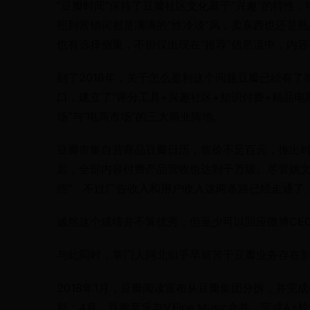
“豆瓣时间”保持了豆瓣社区文化基于“兴趣”的特性
照到营销词都是满满的“性冷淡”风，卖东西也还是
也有选择侧重，不但仅出现在“推荐”信息流中，内
到了2018年，关于怎么盈利这个问题豆瓣已经有了答
口，建立了“评分工具+兴趣社区+知识付费+精品电
场”与“电商市场”的三大商业阵地。
豆瓣市集自营商品豆瓣日历，售价不足百元，推出
后，全部内容付费产品营收也达到千万级。尽管姚文
些”，不过广告收入和用户收入这两条路已经走通了
诚然这个成绩并不算优秀，但至少可以回应微博CEO
与此同时，掌门人阿北似乎早就苦于豆瓣业务存在割
2018年1月，豆瓣阅读宣布从豆瓣集团分拆，并完
影；4月，豆瓣音乐与V.Fine Music合并，完成A