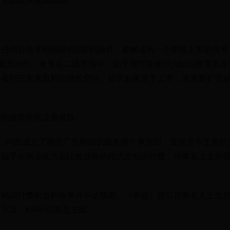
业化团队和视频团队。
上任结合知乎刚刚获得的E轮融资，被解读为一个即将上市的信号
行裁员动作。未来在二级市场中，知乎很可能被归为知识教育类企
要看到它未来盈利的增长空间。知乎如果急于上市，更需要扩张
化间接导致的流量暴跌。
7年，内部成立了商业广告和知识服务两个事业部，发展至今主要的
前知乎在商业化方面比较成熟的模式是知识付费，但事实上去年
，知识付费的盈利效果并不达预期。《界面》曾引述匿名人士信
几次，KPI不达标是主因。