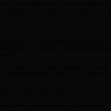
优化产品结构及营收模式的时刻（知乎刚刚开始内测的“即影”的
和新业务做得好坏与否，将直接影响知乎未来的发展空间，而能
城市规划相关的书；知乎的创始人周源也经常用城市建设的思维
国大城市的死与生》的书推崇备至，作者简·雅各布斯反对美国
其多样性。
产生的不同理解，阿北似乎更希望把豆瓣做成由一个个松散关联
展从初期对规模的极端谨慎，正逐渐变成一个众声喧哗的知识“
反的路线，根本原因在于两者所搭建的社区文化性质不同。
一旦跨越这些圈层，谁也不比谁有话语权。由此形成的牢固圈层