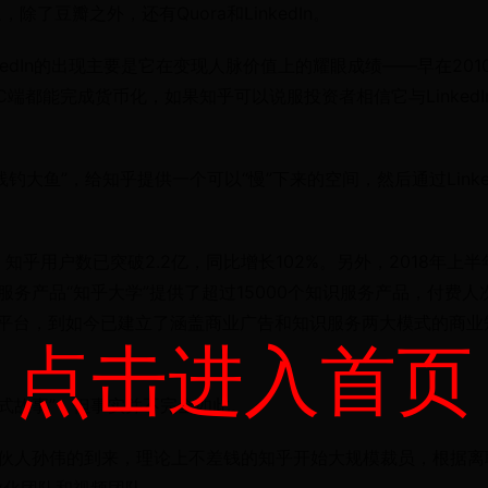
豆瓣之外，还有Quora和LinkedIn。
kedIn的出现主要是它在变现人脉价值上的耀眼成绩——早在201
和C端都能完成货币化，如果知乎可以说服投资者相信它与LinkedI
大鱼”，给知乎提供一个可以“慢”下来的空间，然后通过Linked
。
知乎用户数已突破2.2亿，同比增长102%。另外，2018年上半
服务产品“知乎大学”提供了超过15000个知识服务产品，付费人
问答平台，到如今已建立了涵盖商业广告和知识服务两大模式的商业
点击进入首页
瓣式故事”，但事实并不完全如此。
合伙人孙伟的到来，理论上不差钱的知乎开始大规模裁员，根据离