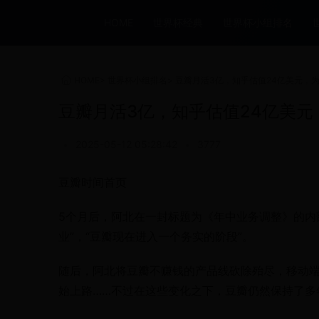
HOME
世界杯经典
世界杯小组排名
HOME
>
世界杯小组排名
>
豆瓣月活3亿，知乎估值24亿美元，
豆瓣月活3亿，知乎估值24亿美
•
2025-05-12 05:28:42
•
3777
豆瓣时间首页
5个月后，阿北在一封标题为《年中业务调整》的内
业”，“豆瓣现在进入一个务实的阶段”。
随后，阿北将豆瓣不赚钱的产品线砍除殆尽，移动端
始上路……不过在这些变化之下，豆瓣仍然保持了多年