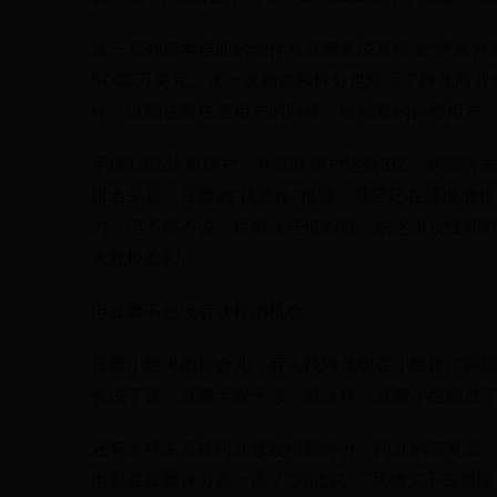
这一系列资本层面的动作对豆瓣来说算得上“进展神速
5000万美元。这一次融资和拆分也暗示了阿北商
作，以期在留住老用户的时候，拉动新的付费用户。
手握1.6亿注册用户，月活跃用户达到3亿，尽管尚
排名来看，豆瓣的“抗跌性”很强，甚至还在缓慢增
力。但不得不说，目前这些低烈度、缺乏进攻性和
大规模盈利。
但豆瓣不是没有这样的机会。
豆瓣小组火的那会儿，有人找阿北想在小组推广医
长说了算，豆瓣无权干涉。就这样，豆瓣小组错过
还有人托关系找阿北修改电影评分，阿北的答复是：
电影在豆瓣评分高一点？”阿北说：“我确实不知道除