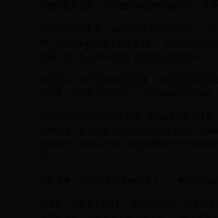
有投资机构透露：知乎团队在融资时会参照三个对象，除了
Quora自不必多说，没有它就没有现在的知乎；Lin
年，LinkedIn就实现了全年盈利——其模式在B端
共通之处，那么同样有利于在现阶段抬高估值。
也就是说，知乎通过豆瓣的故事，劝诫投资者“放长线钓
的故事，给投资者画饼充饥，证明未来的高回报率
根据知乎官方公布的最新数据，截至2018年11月底，
知乎商业广告营收额相比上年同期增长340%，知识
到600万。这个在2011年上线后半封闭了2年的
阵。
由此看来，在2018年知乎确实讲了一个"更好的豆
就在新一轮融资4个月后，随着新任CFO、前蜜芽