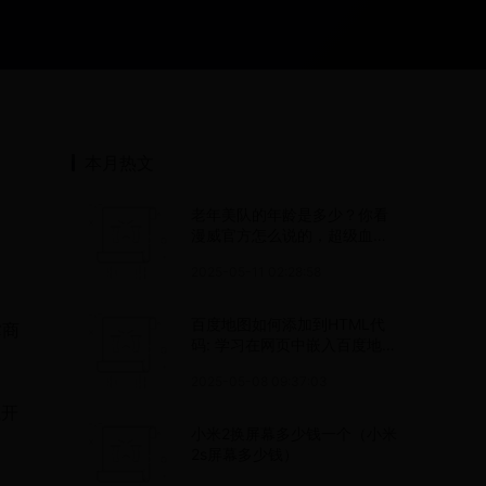
本月热文
老年美队的年龄是多少？你看
漫威官方怎么说的，超级血清
也没辙！
2025-05-11 02:28:58
百度地图如何添加到HTML代
撑商
码: 学习在网页中嵌入百度地图
的方法
2025-05-08 09:37:03
试开
小米2换屏幕多少钱一个（小米
2s屏幕多少钱）