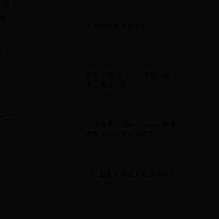
2025-05-09 06:28:42
品硬
瓣
中国热盼男篮世界杯
2025-05-11 01:12:15
和入
市
联通4G套餐介绍：资费、流
量、权益一览
2025-05-08 05:24:26
年
好一
提升效率：After Effects 快速
预览与内存预渲染技巧
2025-05-03 04:09:04
LOL战争学院进不去,其他区可
以进,为什么?
2025-05-10 19:42:27
身