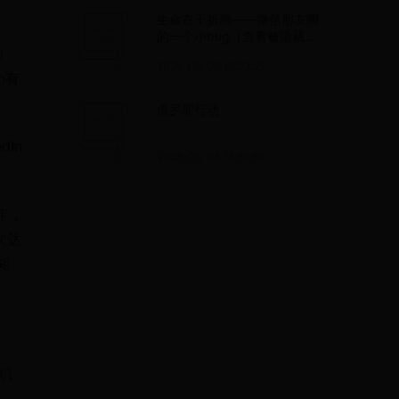
生命在于折腾——微信朋友圈
的一个小bug（查看被隐藏的
0
朋友圈）
2025-05-06 16:03:27
n有
俄罗斯行动
In
2025-05-03 16:56:51
年，
次达
矩
职