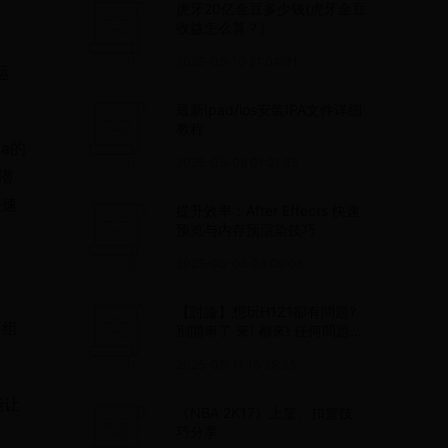
虎牙20亿金豆多少钱(虎牙金豆
收益怎么算？)
2025-05-10 21:04:31
运
最新Ipad/ios安装IPA文件详细
教程
a的
2025-05-09 01:21:35
潜
快速
提升效率：After Effects 快速
预览与内存预渲染技巧
2025-05-03 04:09:04
【討論】想玩H1Z1卻有問題?
容组
別開串了 來! 都來! 任何問題都
可 @H1Z1 屍流感 哈啦板
2025-05-11 15:39:35
能让
《NBA 2K17》上篮、扣篮技
巧分享