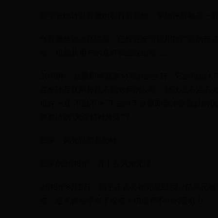
有学者统计过豆瓣电影打分系统，平均评分每高一分
当豆瓣坐拥上亿流量，已经完全可以用推广告的形式盈
告，也是从用户的喜好和品味出发……
2019年，豆瓣即将迎来14周岁的生日，它的创始
在全球互联网界找不到对标的公司，就这么不温不
也许一直“不温不火”下去对于豆瓣而言才是最好的状态，
爽整洁的“大众精神角落”？
知乎：风光过后是险峰
知乎的2018年，看上去风光无限。
2018年8月8日，知乎正式公布完成E轮2.7亿美
资，足见得知乎对于投资人仍然有不小的吸引力。