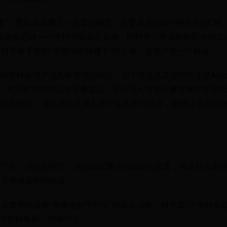
”，要知道豆瓣上一次拿到融资，还要追溯到2011年8月的C轮
业化的新思路——坚持书影音的豆瓣，同时将可商业化的部分独立
对于骨子里想“优雅地把钱赚了”的豆瓣，这也许是一个机会。
未彻底解决用户流失和变现的问题，但不管是从百度指数还是Alex
长，时间和用户仍站在豆瓣这边。至少没人质疑豆瓣有继续变现的
野心的努力，顶多是让豆瓣不至于在寒冬中挨冻，很难让它实现
院广告，阿北拒绝了，理由是豆瓣小组由组长负责，推送什么内
了大规模盈利的机会。
豆瓣系统没有“修改电影平均分”的后台功能。对方追问“做什么
了拍好电影，能做什么。”