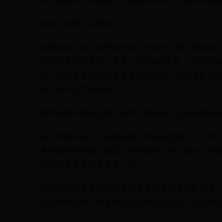
员工的表述，实际裁员人数高达30%，主要涉及商
对此，外界一头雾水。
孙伟到来之前，知乎并未设立过CFO一职。孙伟的
但这明显违背常理，通常公司在IPO之前，很少进
业，这类企业的静态市盈率不是关键，投资者更需
务，而不是节约成本。
根本问题可能出在两个环节：商业化、以及由商业
从2016年开始，知乎就进行了商业化尝试，201
务包括社区内容、知识广告和商业广告三部分。目
额的增长主要还是依靠广告。
由于人们抱着尝鲜心态导致单客的复购率不断下降
从去年到今年，知乎的知识付费团队负责人已经换过