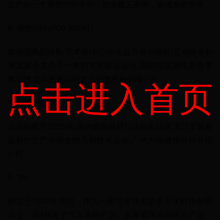
生产的一个系类型的手办，如海贼王系类，银魂系类等等。
6. 泡泡玛特(POP MART)
集潮流商品销售/艺术家经纪/衍生品开发与授权/互动娱乐和
潮流展会主办于一体的文化娱乐企业,国内知名潮流百货零
售品牌,北京泡泡玛特文化创意股份有限公司
点击进入首页
7. 力动(RIDO)
企业创建于2005年,国内健身器材行业知名品牌,专注于健身
器材的生产与研发的高新技术企业,广州力动健康科技有限
公司
8. 3M
创立于1902年美国，作为一家世界知名的多元化科技创新
企业，3M开发了六万多种产品，从家庭用品到医疗产品，