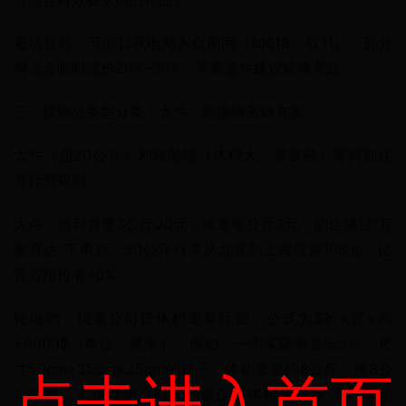
避坑技巧：节假日或电商大促期间（如618、双11），部分
网点会临时涨价20%-30%，非紧急件建议错峰寄送。
三、按物品类型分类：大件、轻抛物省钱方案
大件（超20公斤）和轻抛物（体积大、重量轻）需特别注
意计费规则：
大件：德邦首重3公斤20元，续重每公斤3元；韵达通过“万
里直达”下单后，30公斤行李从北京到上海仅需108元，比
官方报价省40%；
轻抛物：快递公司按体积重量计费，公式为$长×宽×高
÷6000$（单位：厘米）。例如，一个实际重量5公斤、尺
寸50cm×35cm×25cm的箱子，体积重量约8公斤，按8公
点击进入首页
斤收费。寄这类物品时，尽量压缩体积或选择“不计体积