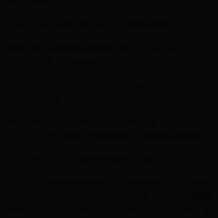
单仅需108元。
2. 避坑指南：体积收费、保价费、重量取整陷阱
体积收费：轻抛物按体积重量计费，寄件前用$长×宽×高
÷6000$计算，避免被多收费；
保价费：保价费通常按申报价值1%-3%收取，部分网点会默
认勾选保价服务。若包裹价值不高，寄件时务必取消保价；
重量取整：快递公司通常按“向上取整”计费（如1.2公斤按2
公斤算），寄件前用电子秤精准测量，避免被多收续重费。
总结：韵达一公斤快递费用价格表核心答案
韵达一公斤快递费用价格表显示：同城首重8-10元，省内跨
市10-12元，跨省12-15元，偏远地区首重18-25元，续重费
用按区域递增。实际价格受距离、重量、物品类型影响，通