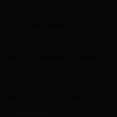
个人实操经验：寄3公斤包裹从广州到成都，官方韵达报价
28元，通过“万里直达”公众号比价后仅需18元，直接省下10
元。操作步骤：微信搜索“万里直达”→关注后点击“寄快
递”→填写地址和重量→选择最低价快递→下单后等待上门取
件。
二、按场景分类：同城、省内、跨省价格对比
不同场景下韵达的价格差异明显，结合其他品牌对比更省
钱：
同城小件（1公斤内）：韵达8-10元，极兔6-8元，顺丰同
城急送12元起（适合急件）；
省内跨市：韵达10-12元，圆通、申通接近，中通10-12元；
跨省寄件：韵达12-15元，极兔10-15元，顺丰标快23元起
（适合时效要求高的物品）。