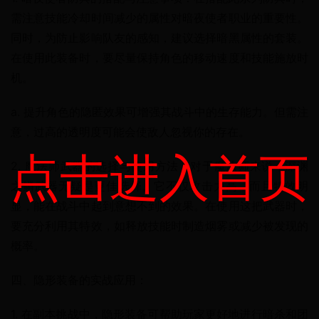
需注意技能冷却时间减少的属性对暗夜使者职业的重要性。
同时，为防止影响队友的感知，建议选择暗黑属性的套装。
在使用此装备时，要尽量保持角色的移动速度和技能施放时
机。
a. 提升角色的隐匿效果可增强其战斗中的生存能力。但需注
意，过高的透明度可能会使敌人忽视你的存在。
点击进入首页
2. 魔法师武器的选择与使用方法：对于魔法师来说，深渊
之鳞武器无疑是更佳选择。它不仅攻击力高，而且特效明
显，能在战斗中起到意想不到的效果。在使用这把武器时，
要充分利用其特效，如释放技能时制造烟雾或减少被发现的
概率。
四、隐形装备的实战应用：
1. 在副本挑战中，隐形装备可帮助玩家更好地进行暗杀和团