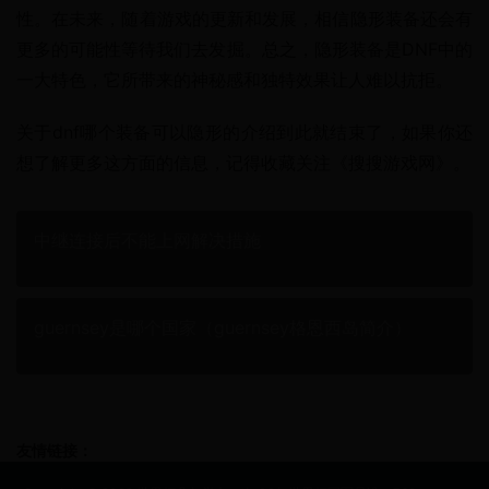
性。在未来，随着游戏的更新和发展，相信隐形装备还会有
更多的可能性等待我们去发掘。总之，隐形装备是DNF中的
一大特色，它所带来的神秘感和独特效果让人难以抗拒。
关于dnf哪个装备可以隐形的介绍到此就结束了，如果你还
想了解更多这方面的信息，记得收藏关注《搜搜游戏网》。
中继连接后不能上网解决措施
guernsey是哪个国家（guernsey格恩西岛简介）
友情链接：