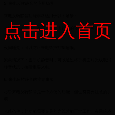
5. 来电反转静音的应用场景
来电反转静音功能非常适用于以下场景：
点击进入首页
会议或安静区域：在不方便发出铃声的环境中，可以避免打
扰他人。
夜间睡觉：可以防止来电铃声打扰睡眠。
紧急情况下：当手机静音时，可以通过将手机面对光线取消
静音状态，接听重要来电。
6. 来电反转静音的注意事项
尽管来电反转静音是一个方便的功能，但也有需要注意的事
项：
光线条件：此功能需要充足的光线才能正常工作。在黑暗环