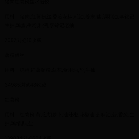
猪肉红薯粉丝水煎饺
用料：猪肉,红薯粉丝,香哈花椒,耗油,姜末,盐,调和油,李锦记
生抽,鸡蛋,生粉,料酒,李锦记老抽
7087浏览16收藏
薯粉蛋丝
用料：鸡蛋,红薯淀粉,葱花,食用油,盐,生抽
34985浏览48收藏
红薯粉
用料：红薯粉,黄瓜,胡萝卜,油辣椒,花椒油,芝麻油,蒜,香葱,生
抽,鸡精,醋,盐
139834浏览604收藏