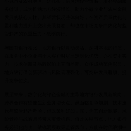
小城市及农村地区广泛扎根，借灵活经营策略，填补金融服
务缝隙，成为推动地方经济增长、助力小微企业与农村金融
发展的核心支柱。其经营状况整体向好，在资产质量优化与
盈利能力提升上交出亮眼答卷，却也在市场竞争白热化与监
管趋严的双重压力下砥砺前行。
与国有银行相比，地方银行以灵动灵活、深耕本地的特质，
在服务中小企业与个人客户时尽显定制化优势，亦在资本实
力、技术创新及品牌影响上直面差距。众多成功范例彰显，
地方银行借创新驱动与风险管理强化，可突破发展瓶颈、提
升竞争位次。
展望未来，数字化与绿色金融将主导地方银行发展新航向，
跨界合作有望催生新业务增长点。虽面临竞争加剧、技术迭
代与监管趋严考验，但政策利好如甘霖，为其创新赋能、风
险管控与战略调整带来宝贵机遇。值此关键节点，地方银行
务必强化内功、敏锐洞察政策监管风向，方能在时代浪潮中