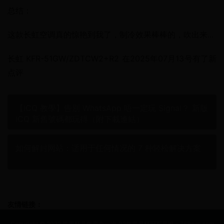
总结：
这款长虹空调真的惊艳到我了，制冷效果棒棒的，吹出来...
长虹 KFR-51GW/ZDTCW2+R2 在2025年07月13号有了新
点评
【ICQ 教學】告別 WhatsApp 唔一定玩 Signal？ 新版
ICQ 新舊號碼都玩得（附下載連結）
如何解封网站：适用于任何情况的 7 种轻松解决方案
友情链接：
Copyright © 2022 世界杯几年举办一次_02年世界杯冠军是谁 - 768wm.com