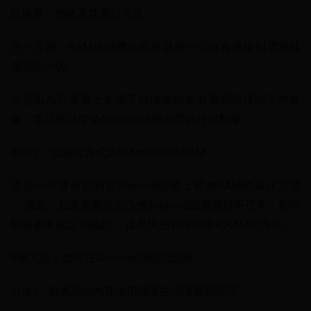
於速度，價格及其運行方式。
另一方面，RAM或隨機存取存儲器一旦沒有連接到電源就
會忘記一切。
這是因為它實際上充當了您擁有的所有應用程序的工作界
面，並且可以存儲Android設備所需的任何數據。
部分2：以最佳方式清除Android的RAM
這是一些適合您的在Android設備上釋放RAM的最佳方法 
。 因此，如果您覺得自己的Android設備運行不正常，則可
能需要考慮以下幾點。 這是供您管理和優化RAM的方法。
5個方法：如何在Android清除記憶體
方法1：檢查您的內存使用情況並清理應用程序