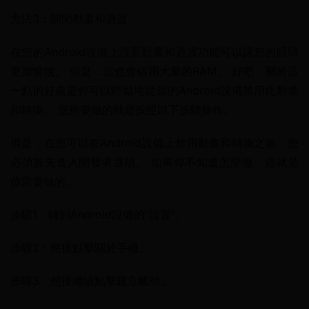
方法3：關閉動畫和過渡
在您的Android設備上設置動畫和過渡功能可以讓您的眼睛
更加愉悅。 但是，這也會佔用大量的RAM。 好吧，關於這
一點的好處是你可以輕鬆地從你的Android設備禁用此動畫
和轉換。 您所要做的就是按照以下步驟操作。
但是，在您可以在Android設備上禁用動畫和轉換之前，您
必須首先進入開發者選項。 如果你不知道怎麼做，這就是
你需要做的。
步驟1：轉到Android設備的“設置”。
步驟2：然後點擊關於手機。
步驟3：然後繼續點擊建立帳號。