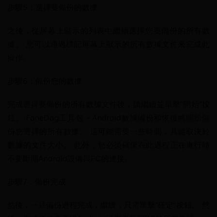
步驟5：選擇要備份的數據
之後，從屏幕上顯示的列表中繼續選擇您要備份的所有數
據。 您可以通過標記屏幕上顯示的所有數據文件來完成此
操作。
步驟6：備份您的數據
完成選擇要備份的所有數據文件後，請繼續並單擊“開始”按
鈕。 FoneDog工具包 - Android數據備份和恢復將開始備
份您選擇的所有數據。 這可能需要一些時間，具體取決於
數據的文件大小。 此外，您必須確保在此過程正在進行時
不要斷開Android設備與PC的連接。
步驟7：備份完成
然後，一旦備份過程完成，繼續，只需單擊“確定”按鈕。 然