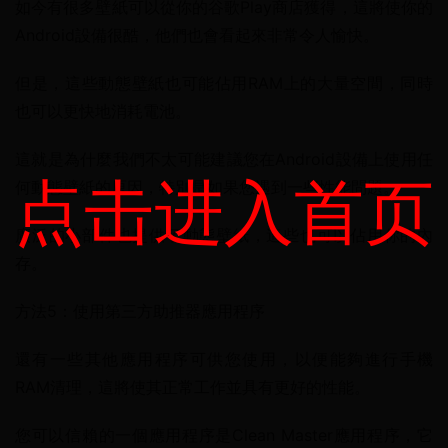
如今有很多壁紙可以從你的谷歌Play商店獲得，這將使你的
Android設備很酷，他們也會看起來非常令人愉快。
但是，這些動態壁紙也可能佔用RAM上的大量空間，同時
也可以更快地消耗電池。
這就是為什麼我們不太可能建議您在Android設備上使用任
点击进入首页
何動態壁紙的原因，特別是如果您遇到一些性能問題。
廣泛的小部件也提供了動態壁紙，這些也可以佔用你的內
存。
方法5：使用第三方助推器應用程序
還有一些其他應用程序可供您使用，以便能夠進行手機
RAM清理，這將使其正常工作並具有更好的性能。
您可以信賴的一個應用程序是Clean Master應用程序，它