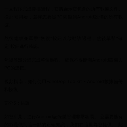
一旦程序完成掃描過程，它將顯示它包含的所有數據文件。 
從那裡開始，選擇您要從PC恢復到Android設備的所有數
據。
然後繼續並單擊“恢復”按鈕以啟動該過程，然後單擊“確
定”按鈕進行確認。
然後等幾分鐘完成整個過程。 確保不要斷開Android設備與
PC的連接。
視頻指南：如何使用FoneDog Toolkit - Android數據備份
和恢復
部分5：結論
如您所見，進行Android記憶體管理非常容易。 您需要擁有
的就是做到這一點的正確知識，我們在這里為您提供。 此