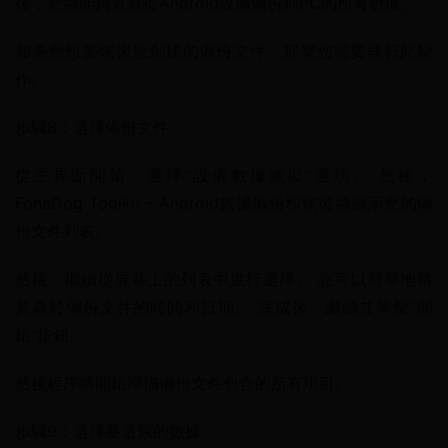
後，您將能夠查看從Android設備備份到PC的所有數據。
如果您想要恢復您創建的備份文件，那麼您需要執行此操
作。
步驟8：選擇備份文件
從主界面開始，選擇“設備數據恢復”選項。 然後，
FoneDog Toolkit - Android數據備份和恢復將顯示您的備
份文件列表。
然後，繼續從屏幕上的列表中進行選擇。 您可以簡單地將
其基於備份文件的時間和日期。 完成後，繼續並單擊“開
始”按鈕。
然後程序將開始掃描備份文件包含的所有項目。
步驟9：選擇要還原的數據