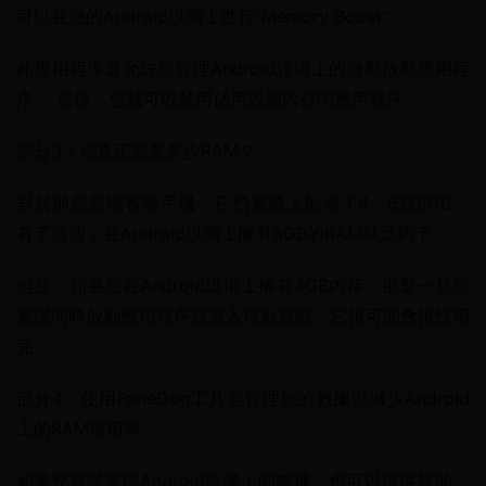
可以在您的Android設備上進行“Memory Boost”。
此應用程序還允許您管理Android設備上的自動啟動應用程
序。 這樣，您就可以禁用佔用設備內存的應用程序。
部分3：你真正需要多少RAM？
對於那些高端智能手機，它們實際上配備了4，6或8GB。 
有了這個，在Android設備上擁有6GB的RAM就足夠了。
但是，如果您在Android設備上擁有4GB內存，那麼一旦您
嘗試同時啟動應用程序或進入移動遊戲，它很可能會很快用
完。
部分4：使用FoneDog工具包管理您的數據以減少Android
上的RAM使用率
如果您嘗試管理Android設備上的數據，也可以提供幫助。 