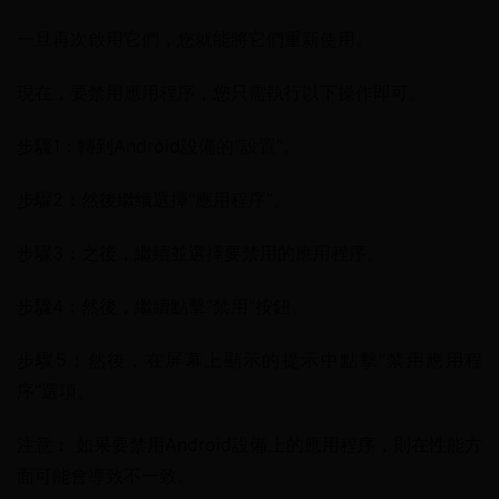
一旦再次啟用它們，您就能將它們重新使用。
現在，要禁用應用程序，您只需執行以下操作即可。
步驟1：轉到Android設備的“設置”。
步驟2：然後繼續選擇“應用程序”。
步驟3：之後，繼續並選擇要禁用的應用程序。
步驟4：然後，繼續點擊“禁用”按鈕。
步驟5：然後，在屏幕上顯示的提示中點擊“禁用應用程
序”選項。
注意： 如果要禁用Android設備上的應用程序，則在性能方
面可能會導致不一致。