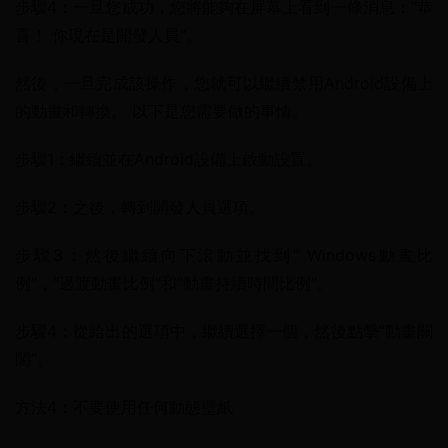
步驟4：一旦您成功，您將能夠在屏幕上看到一條消息：“恭
喜！ 你現在是開發人員“。
然後，一旦完成該操作，您就可以繼續禁用Android設備上
的動畫和轉換。 以下是您需要做的事情。
步驟1：繼續並在Android設備上啟動設置。
步驟2：之後，轉到開發人員選項。
步驟3：然後繼續向下滾動並找到“ Windows動畫比
例”，“過渡動畫比例”和“動畫持續時間比例”。
步驟4：從給出的選項中，繼續選擇一個，然後點擊“動畫關
閉”。
方法4：不要使用任何動態壁紙