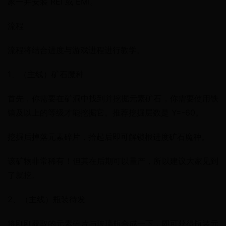
家一并安装 REI 或 EMI。
流程
流程将结合进度与游戏进程进行教学。
1、（主线）矿石魔种
首先，你需要在矿洞中找到并挖掘元素矿石，你需要使用铁
镐及以上的等级才能挖掘它。推荐挖掘层数是 Y=-60。
挖掘后掉落元素碎片，拾起后即可解锁根进度矿石魔种。
该矿物非常稀有！但其在后期可以量产，所以建议大家见到
了就挖。
2、（主线）瓶装待发
将刚刚获取的元素碎片与玻璃瓶合成一下，即可获得瓶装元