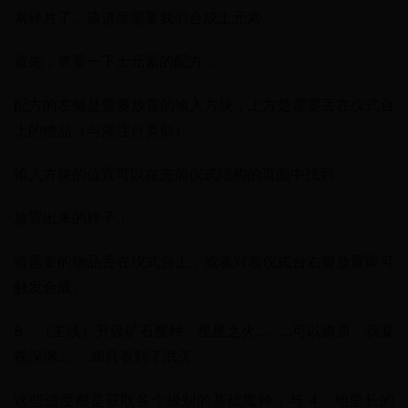
素碎片了。该进度需要我们合成土元素。
首先，查看一下土元素的配方：
配方的左侧是需要放置的输入方块，上方是需要丢在仪式台
上的物品（与灌注台类似）。
输入方块的位置可以在先前仪式结构的页面中找到：
放置出来的样子：
将需要的物品丢在仪式台上，或者对着仪式台右键放置即可
触发合成。
8、（主线）升级矿石魔种、星星之火...、...可以燎原、我凝
视深渊...、..却只看到了泯灭
这些进度都是获取各个级别的基础魔种，与 4、地里长的 