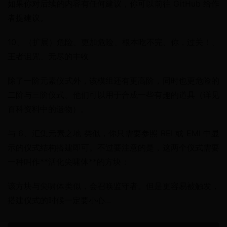
如果你对后续的内容有任何建议，你可以前往 GitHub 给作
者提建议。
10、（扩展）危险、更加危险、根本吃不完、你，过关！、
王者诅咒、无尽的丰收
除了一阶元素仪式外，该模组还有更高阶，同时也更危险的
二阶与三阶仪式。他们可以用于合成一些有趣的道具（详见
百科资料中的遗物）。
与 6、汇集元素之地 类似，你只需要参照 REI 或 EMI 中显
示的仪式结构搭建即可。不过要注意的是，这两个仪式需要
一种叫作**活化尖啸体**的方块：
该方块与尖啸体类似，会召唤监守者。但是更容易被触发，
搭建仪式的时候一定要小心...