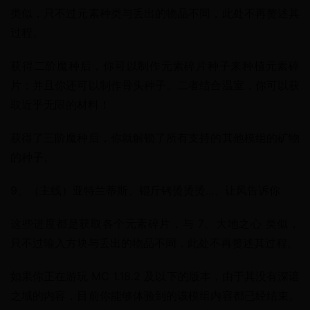
类似，只不过元素种类与丢出的物品不同，此处不再赘述其
过程。
获得二阶魔种后，你可以制作元素碎片种子来种植元素碎
片；并且你还可以制作骨头种子。二者结合温室，你可以获
取近乎无限的材料！
获得了三阶魔种后，你就解锁了所有支持的其他模组的矿物
的种子。
9、（主线）亚特兰蒂斯、锟斤铐烫烫烫...、让风告诉你
这些进度都是获取各个元素碎片，与 7、大地之心 类似，
只不过输入方块与丢出的物品不同，此处不再赘述其过程。
如果你正在游玩 MC 1.18.2 及以下的版本，由于其没有深谙
之域的内容，目前你能够体验到的该模组内容都已经结束。