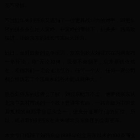
毫不畏惧。
不过近年来刘强东又遇到了一位更具战斗力的对手，即更年
轻的拼多多创始人黄峥。在黄峥的带领下，拼多多一路高歌
猛进，正给京东的增长带来巨大压力。
近日，面对最新的竞争压力，京东创始人刘强东在内网发布
一条评论，称“无论如何，我都不会躺平…京东基础依然
在，相信我们一定会走出低谷。任何一个人、任何一家公司
都会经历若干个顶峰和低谷才能成就伟大。”
熟悉刘强东的读者会了解，刘强东此言不虚。他带领京东从
北京中关村市场的一个线下普通零售商，一路晋级为中国最
具规模的电商零售巨头之一，便充分证明了他的韧性。所
以，笔者看好刘强东在未来领导京东集团的全新变革。
本文专门梳理了刘强东自1998年创立京东以来的100条商业