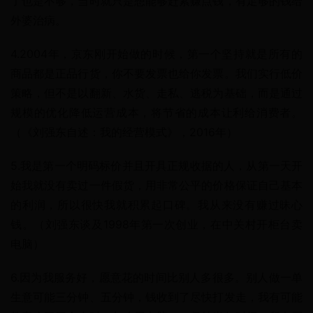
了也是不够，当时就只是想能够赶紧赚点钱，有足够的钱给
外婆治病。
4.2004年，京东刚开始做的时候，第一个坚持就是所有的
商品都是正品行货，你不要发票也给你发票。我们实行低价
策略，但不是以翻新、水货、走私、逃税为基础，而是通过
规模的优化降低运营成本，将节省的成本让利给消费者。
（《刘强东自述：我的经营模式》，2016年）
5.我是第一个明码标价并且开具正规收据的人，从第一天开
始我就没有卖过一件假货，用非常公平的价格保证自己基本
的利润，所以很快我就积累起口碑。我从来没有赚过昧心
钱。（刘强东谈及1998年第一次创业，在中关村开柜台卖
电脑）
6.因为我服务好，愿意花的时间比别人多很多。别人做一单
生意可能三分钟、五分钟，钱收到了尽快打发走，我有可能