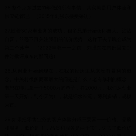
26.整个京东过去11年做的所有事情，其实就是用户体验和
供应链管理。（2015年刘强东接受采访）
27.随着3C家电业务的成功，很多兄弟开始夜郎自大、沾沾
自喜，丝毫不再关注我们的低价优势，这样下去早晚会成为
第二个苏宁。（2022年双十一之前，刘强东在内部回复邮
件时批评京东内部问题）
28.从创业开始到现在，在我的经历里从来没有暴利的概
念。中关村很多商家最大的问题是什么？老有暴利的概念，
老想在哪儿拿一个5000万的单子，挣2000万。我们从创业
第一天开始，到今天为止，就是细水长流，薄利多销，规模
为首。
29.如果把零售业务的客户体验分成三要素——价格、品质
和服务，低价是“1”，品质和服务是两个“0”，失去了低价优