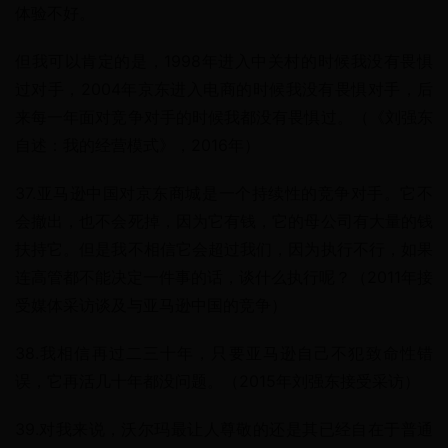
体验不好。
但我可以肯定的是，1998年进入中关村的时候我没有畏惧
过对手，2004年京东进入电商的时候我没有畏惧对手，后
来每一年面对竞争对手的时候我都没有畏惧过。（《刘强东
自述：我的经营模式》，2016年）
37.亚马逊中国对京东商城是一个持续性的竞争对手。它不
会撤出，也不会死掉，因为它有钱，它的母公司有大量的钱
扶持它。但是我不相信它会超过我们，因为执行不行，如果
连高管都不能决定一件事的话，谈什么执行呢？（2011年接
受媒体采访谈及与亚马逊中国的竞争）
38.我相信再过二三十年，只要亚马逊自己不犯致命性错
误，它再活几十年都没问题。（2015年刘强东接受采访）
39.对我来说，沃尔玛最让人尊敬的还是其已经自在于普通