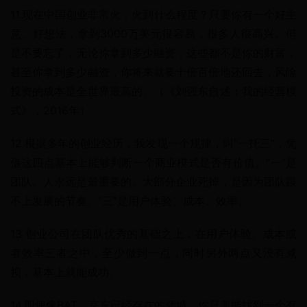
11.现在中国创业非常火，火到什么程度？只要你有一个好主
意、好想法，拿到3000万美元很容易，很多人很高兴。但
是不要忘了，无论你拿到多少融资，这些都不是你的财富，
甚至你拿到多少融资，你将来就要十倍百倍地还回去，风险
投资的成本是全世界最高的。（《刘强东自述：我的经营模
式》，2016年）
12.根据多年的创业经历，我发现一个规律，叫“一托三”，凭
借这四点基本上能够判断一个商业模式是否有价值。“一”是
团队。人永远是最重要的。大部分企业死掉，是因为团队跟
不上发展的节奏。“三”是用户体验、成本、效率。
13.创业公司在团队优秀的基础之上，在用户体验、成本或
者效率三者之中，至少做到一点，同时另外两点又没有减
损，基本上就能成功。
14.即使像BAT、京东已经存在的领域，你只要能找到一个有