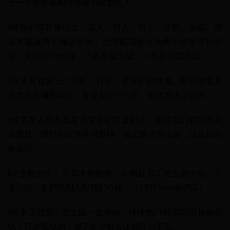
于一个价值观相符而能力很差的人。
64.我们招聘管培生、选人、用人、留人、升职、加薪、辞
退主要就看下面这张表。把考核指标分为两个维度量化的
话，从0分到100分，一条是能力线，一条是价值观线。
65.文化包含三个方面，目标、愿景和价值观。而价值观又
是文化里面最核心、最重要的一方面。价值观决定行为。
66.京东人基本都是没有家庭背景的人，但是我们有共同的
价值观，我们都认为唯有拼搏、走正路才是出路，这是核心
价值观。
67.全额交税，不卖水货假货，不偷逃员工的五险一金，不
去行贿，也拒绝别人向我们行贿。（2017年年会讲话）
68.靠克扣员工的五险一金挣钱，牺牲他们60岁以后保命的
钱，那是耻辱的，赚了多少都会让我良心不安。