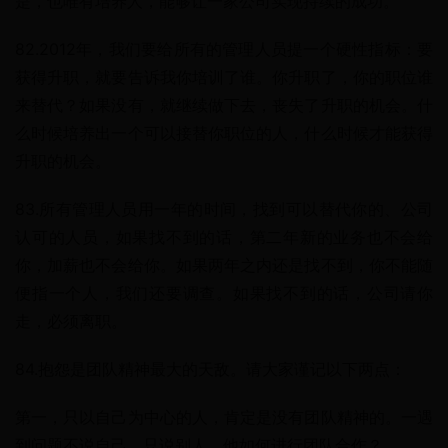
是，也唯有培养人，能够让一家公司实现持续的成功。
82.2012年，我们要给所有的管理人员提一个硬性指标：要
获得升职，就要告诉我你培训了谁。你升职了，你的职位谁
来替代？如果没有，就继续做下去，丧失了升职的机会。什
么时候培养出一个可以接替你职位的人，什么时候才能获得
升职的机会。
83.所有管理人员用一年的时间，找到可以替代你的、公司
认可的人员，如果找不到的话，第二年新的业务也不会给
你，加薪也不会给你。如果两年之内还是找不到，你不能随
便指一个人，我们还要调查。如果找不到的话，公司请你
走，必须离职。
84.抱怨是团队精神最大的天敌。请大家谨记以下两点：
第一，只以自己为中心的人，肯定是没有团队精神的。一遇
到问题不说自己，只说别人，他如何进行团队合作？