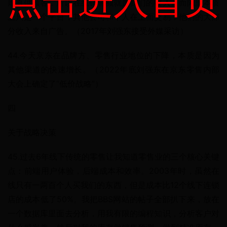
点击进入首页
库直供顾客，所以在线销售额就是我们的收入。而阿里本质
上只是一个平台，其他公司和个人在上面交易，他们的大部
分收入来自广告。（2017年刘强东接受外媒采访）
44.今天京东在品牌方、零售行业地位的下降，本质是因为
其他渠道的快速增长。（2022年底刘强东在京东零售内部
大会上确定了“低价战略”）
四
关于战略决策
45.过去6年线下传统的零售让我知道零售业的三个核心关键
点：前端用户体验，后端成本和效率。2003年时，虽然在
线只有一两百个人买我们的东西，但是成本比12个线下连锁
店的成本低了50%。我把BBS网站的帖子全部扒下来，放在
一个数据库里面去分析，用我有限的编程知识，分析客户对