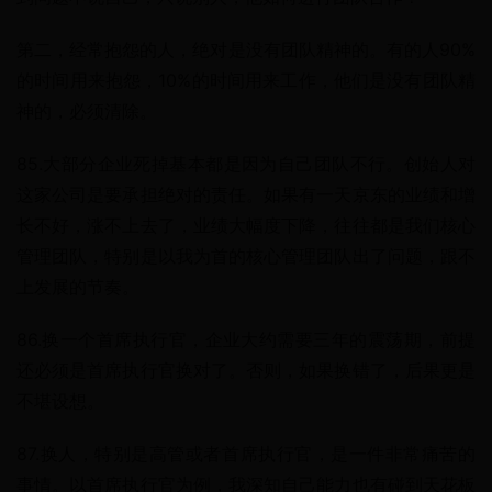
第二，经常抱怨的人，绝对是没有团队精神的。有的人90%
的时间用来抱怨，10%的时间用来工作，他们是没有团队精
神的，必须清除。
85.大部分企业死掉基本都是因为自己团队不行。创始人对
这家公司是要承担绝对的责任。如果有一天京东的业绩和增
长不好，涨不上去了，业绩大幅度下降，往往都是我们核心
管理团队，特别是以我为首的核心管理团队出了问题，跟不
上发展的节奏。
86.换一个首席执行官，企业大约需要三年的震荡期，前提
还必须是首席执行官换对了。否则，如果换错了，后果更是
不堪设想。
87.换人，特别是高管或者首席执行官，是一件非常痛苦的
事情。以首席执行官为例，我深知自己能力也有碰到天花板