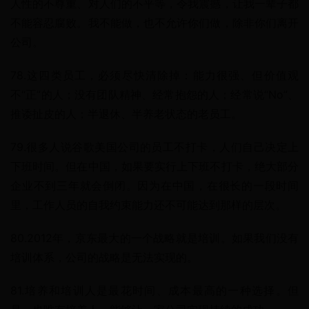
人性的不尊重、对人们的不平等，令我震撼，让我一辈子都
不能容忍腐败。我不能做，也不允许你们做，除非你们离开
公司。
78.这四类员工，必须尽快清除掉：能力很强、但价值观
不“正”的人；没有团队精神、经常抱怨的人；经常说“No”、
推诿扯皮的人；半退休、半养老状态的老员工。
79.很多人说谷歌美国公司的员工不打卡，人们自己决定上
下班时间。但在中国，如果要实行上下班不打卡，绝大部分
企业不到三年就会倒闭。因为在中国，在很长的一段时间
里，工作人员的自我约束能力还不可能达到那样的层次。
80.2012年，京东最大的一个战略就是培训。如果我们没有
培训体系，公司的战略是无法实现的。
81.培养和培训人是最花时间、成本最高的一种选择。但