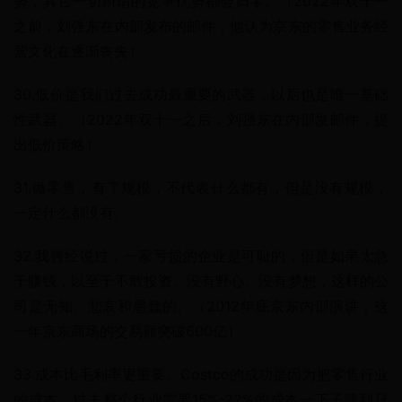
势，其它一切所谓的竞争优势都会归零。（2022年双十一
之前，刘强东在内部发布的邮件，他认为京东的零售业务经
营文化在逐渐丧失）
30.低价是我们过去成功最重要的武器，以后也是唯一基础
性武器。（2022年双十一之后，刘强东在内部发邮件，提
出低价策略）
31.做零售，有了规模，不代表什么都有，但是没有规模，
一定什么都没有。
32.我曾经说过，一家亏损的企业是可耻的，但是如果太急
于赚钱，以至于不敢投资、没有野心、没有梦想，这样的公
司是无知、悲哀和愚蠢的。（2012年底京东内部演讲，这
一年京东商场的交易额突破600亿）
33.成本比毛利率更重要。Costco的成功是因为把零售行业
的成本，过去整个行业需要15%-22%的成本一下子降到只