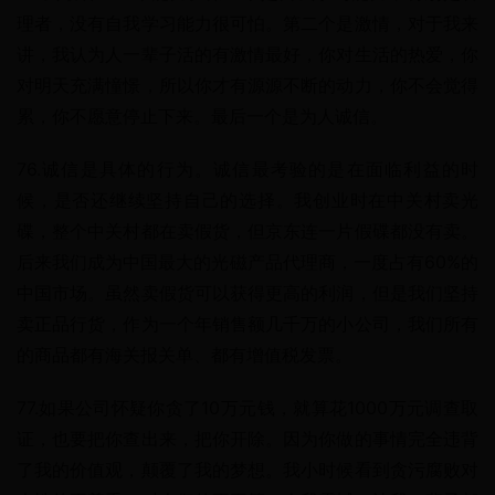
理者，没有自我学习能力很可怕。第二个是激情，对于我来
讲，我认为人一辈子活的有激情最好，你对生活的热爱，你
对明天充满憧憬，所以你才有源源不断的动力，你不会觉得
累，你不愿意停止下来。最后一个是为人诚信。
76.诚信是具体的行为。诚信最考验的是在面临利益的时
候，是否还继续坚持自己的选择。我创业时在中关村卖光
碟，整个中关村都在卖假货，但京东连一片假碟都没有卖。
后来我们成为中国最大的光磁产品代理商，一度占有60%的
中国市场。虽然卖假货可以获得更高的利润，但是我们坚持
卖正品行货，作为一个年销售额几千万的小公司，我们所有
的商品都有海关报关单、都有增值税发票。
77.如果公司怀疑你贪了10万元钱，就算花1000万元调查取
证，也要把你查出来，把你开除。因为你做的事情完全违背
了我的价值观，颠覆了我的梦想。我小时候看到贪污腐败对