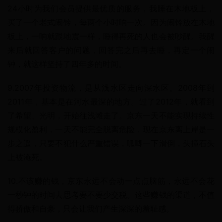
24小时为我们会员提供最优质的服务，我睡在木地板上，
买了一个老式闹铃，每两个小时响一次。因为闹铃放在木地
板上，一响就跟地震一样，睡得再死的人也会被吵醒。我醒
来后就回答客户的问题，回答完之后再去睡，再定一个闹
钟，就这样坚持了四年多的时间。
9.2007年投资物流，是从浅水区走向深水区。2008年到
2011年，基本是在河水最深的地方。过了2012年，就看到
了希望、光明，开始往浅滩走了。京东一天不能实现持续性
规模化盈利，一天不能完全脱离危险，现在京东离上岸是一
步之遥，只要不犯什么严重错误，呱唧一下滑倒，头撞石头
上被淹死。
10.不该赚的钱，京东永远不会动一点点脑筋，永远不会花
一秒钟的时间去思考要不要少交税。这些赚钱的渠道，不值
得骄傲和自豪，只会让我们产生深深的羞耻感。