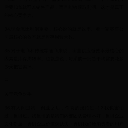
需要10%就可以销售产品，而且能够获取利润。这才是真正
的核心竞争力。
34.现金流比利润重要，核心说的就是效率。看一家零售公
司最核心的效率就是库存周转天数。
35.对于电商和传统零售商来说，衡量供应链效率最核心的
因素是库存周转率。也就是说，每采购一批货平均需要花多
少天把它卖掉。
三
关于竞争对手
36.有人问过我，创业之后，你真的没怕过吗？我也害怕
过，畏惧过。我畏惧的是我们内部团队管理不好，畏惧企业
文化断层，畏惧企业价值观缺失，畏惧我们给消费者的用户