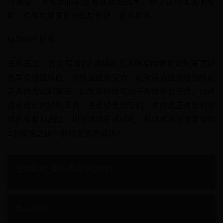
斗建议，并帮助你制定最有效的战术。有了这些工具的帮
助，你将能够更好地战胜怪物，提高胜率。
辅助哪个好用
总而言之，贪婪洞窟2手游辅助工具确实能够帮助玩家更好
地享受游戏乐趣，并快速提升实力。玩家应该注意使用辅助
工具的方式和频率，以免影响游戏的平衡性和公平性。选择
适合自己的辅助工具，并合理使用它们，才能真正体验到游
戏的乐趣和挑战。现在就动手试试吧，相信你将在贪婪洞窟
2的探险之旅中取得更大的成功！
雙囍福鮑-鮑魚禮盒(兩入組)
过往云烟