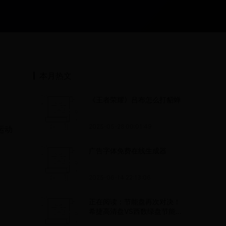
本月热文
《王者荣耀》吕布怎么打貂蝉
2025-05-28 00:01:49
运动
广告字体免费在线生成器
2025-06-14 22:13:06
正在阅读：节能盘再次对决！
希捷高清盘VS西数绿盘节能盘
再次对决！希捷高清盘VS西数