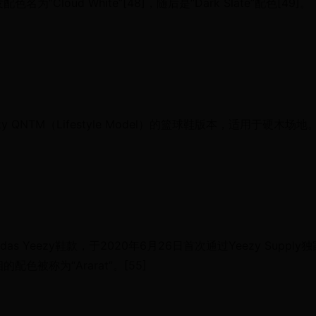
色名为“Cloud White”[48]，随后是“Dark Slate”配色[49]。
ezy QNTM（Lifestyle Model）的篮球鞋版本，适用于硬木场地
das Yeezy鞋款，于2020年6月26日首次通过Yeezy Supply独
配色被称为“Ararat”。[55]