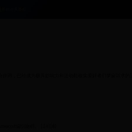
世界杯今天赛程
素的综合作用，已经成为极具影响力和运动鞋收集爱好者们梦寐以求的
nit编织物料。 [34][8]