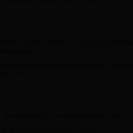
涨约48%[39]，并且收获了大量人气。[40]
y Season 5时装秀上首次亮相。这双鞋于2017年8月12日以300美元的价
白和黑色两种配色。[41]
700 V2“Geode”配色与全国性的柠檬水摊位慈善活动同步推出，为全国精
筹集资金。[42]
为预订单，预计于2018年3月交付。首个亮相的配色被称为“沙漠鼠”。[43
发布。首次亮相的配色被称为“Slate”。[44][45]