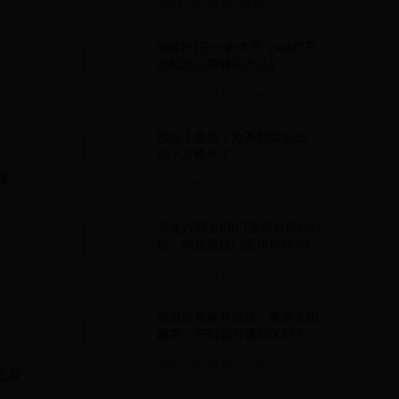
2025-07-10 08:39:01
绿盘
led灯打开一会才亮（led灯开
启延迟问题解决方法）
2025-06-10 03:32:40
秒没！售罄！抢不到票怎么
办？攻略来了
实体
2025-05-21 04:11:17
天龙八部卡69门派实力排行分
析：揭秘最佳门派排行榜2025
版
2025-07-14 20:31:35
腾讯欢乐麻将玩法，集合全国
麻将，它们都有哪些区别？
2025-06-22 22:07:24
色发