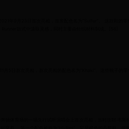
 RNR）于2021年9月23日首次亮相，首发配色名为“Sulfur”。 这款鞋的
y Foam Runner款式中汲取灵感，同时主要由针织材料制成。[58]
021年11月5日首次亮相，首次亮相的配色名为“Khaki”。这些靴子的零
梅赛德斯-奔驰体育场的一场先行试听演唱会上首次亮相，当时坎耶·韦斯
一起穿着。 第一个配色被称为“Hi-Res”，它是橙色的高帮鞋，但