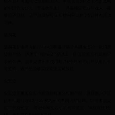
信不良和有逾期记录的借款人。申请者需为22到55岁之间
的中国合法公民（非在校学生），具备稳定职业和收入，能
够偿还贷款。该平台最快可在15秒内审批并于5分钟内完成
到账。
随易花
随易花是由渤海银行与中国联通沃易贷共同推出的一款消费
贷款产品。适用于年龄在24岁以上，征信较差且有逾期记
录的客户。需要提供正常使用超过6个月的手机号及银行卡
等资料，该产品能够实现最快实时放款。
众安贷
众安贷是重庆众安小额贷款有限公司的产品，目标客户是征
信有问题且在22至55岁之间的中国大陆居民。申请者需提
供二代身份证、借记卡和实名手机号等信息，审核最快1分
钟，放款可在5分钟内完成。