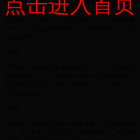
点击进入首页
借钱呗由江西赣江新区多来点网络小额贷款有限公司运营，
适合年龄在18至55岁之间，征信不好的客户。申请者需确
保手机实名3个月以上（有正常通讯记录）、信用卡使用超
过6个月，以及社保连续缴纳半年，审批最快30秒，当天即
可放款到账。
豆豆钱
豆豆钱是上海维信荟智金融科技有限公司下的一种互联网无
抵押现金贷款产品，适合年龄在20到50岁之间的借款人。
需提供身份证和实名手机号（使用满5个月），最快可在5
分钟内完成到账。
白猫贷
白猫贷是广州市智度互联网小额贷款有限公司的互联网贷款
平台，适合征信不良且在22至55岁之间的客户。申请者需