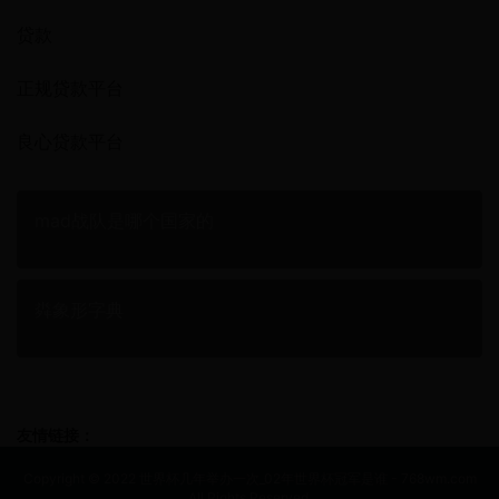
贷款
正规贷款平台
良心贷款平台
mad战队是哪个国家的
粦象形字典
友情链接：
Copyright © 2022 世界杯几年举办一次_02年世界杯冠军是谁 - 768wm.com
All Rights Reserved.