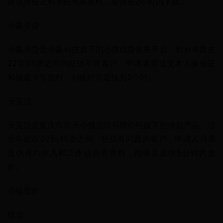
提供身份证和手机号等资料，最快在2小时内下款。
小赢卡贷
小赢卡贷是小赢科技旗下的小微信贷服务平台，针对年龄在
22至55岁之间的征信不良客户。申请者需提交本人身份证
和储蓄卡等资料，到账时间最快为2小时。
天美贷
天美贷是重庆市崇天小额贷款有限公司旗下的借款产品。适
合年龄在22到45岁之间、征信有问题的客户，申请人只需
提供月均收入和工作信息等资料，能够在最快5分钟内放
款。
小额贷款
信贷