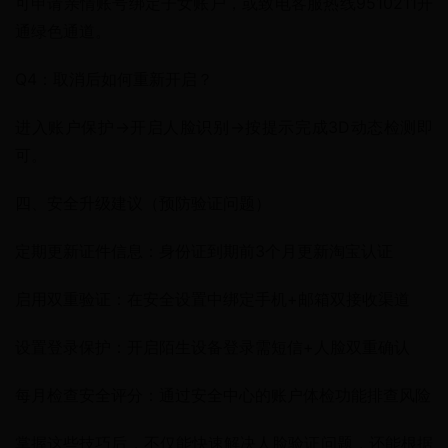
可申请亲情账号绑定子女账户，或致电客服热线9510211开
通绿色通道。
Q4：取消后如何重新开启？
进入账户保护→开启人脸识别→按提示完成3D动态检测即
可。
四、安全升级建议（预防验证问题）
定期更新证件信息：身份证到期前3个月更新淘宝认证
启用双重验证：在安全设置中绑定手机+邮箱双接收渠道
设置登录保护：开启陌生设备登录需短信+人脸双重确认
每月检查安全评分：通过安全中心的账户体检功能排查风险
掌握这些技巧后，不仅能快速解决人脸验证问题，还能根据