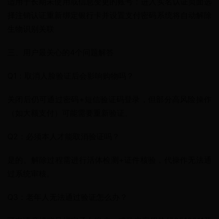
适用于长期未使用或信息变更的账号：进入实名认证页面选
择注销认证重新绑定银行卡并设置支付密码系统将自动解除
生物识别关联
三、用户最关心的4个问题解答
Q1：取消人脸验证后会影响购物吗？
关闭后仍可通过密码+短信验证码登录，但部分高风险操作
（如大额支付）可能需要重新验证。
Q2：必须本人才能取消验证吗？
是的。解除过程需进行活体检测+证件核验，代操作无法通
过系统审核。
Q3：老年人无法通过验证怎么办？