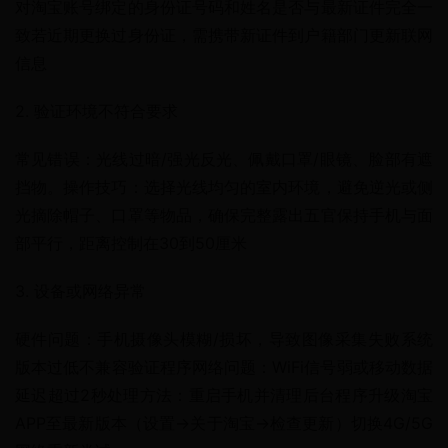
对淘宝账号绑定的身份证号码和姓名是否与最新证件完全一
致若近期更换过身份证，需携带新证件到户籍部门更新联网
信息
2. 验证环境不符合要求
常见错误：光线过暗/强光反光、佩戴口罩/眼镜、脸部有遮
挡物。操作技巧：选择光线均匀的室内环境，避免逆光或侧
光摘除帽子、口罩等物品，确保完整露出五官保持手机与面
部平行，距离控制在30到50厘米
3. 设备或网络异常
硬件问题：手机摄像头模糊/损坏，导致图像采集失败系统
版本过低不兼容验证程序网络问题：WiFi信号弱或移动数据
延迟超过2秒处理方法：重启手机并清理后台程序升级淘宝
APP至最新版本（设置→关于淘宝→检查更新）切换4G/5G