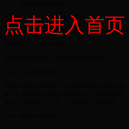
方法1：通过安全设置关闭验证
点击进入首页
打开淘宝APP，点击右下角我的淘宝
进入右上角设置→选择账户与安全
找到安全中心→点击账户保护
关闭人脸识别登录开关（iOS用户需验证指纹或密码）
方法2：联系客服强制解除
若账户保护中无关闭选项：1. 在客服对话框输入“取消人脸
验证”2. 根据提示上传身份证正反面照片3. 完成活体检测视
频认证（需缓慢点头、眨眼）4. 等待1到3个工作日审核
方法3：重置账户安全体系