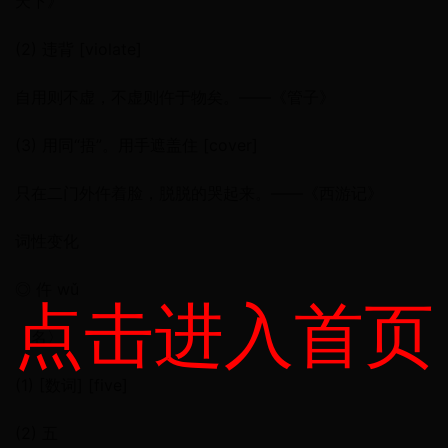
天下》
(2) 违背 [violate]
自用则不虚，不虚则仵于物矣。——《管子》
(3) 用同“捂”。用手遮盖住 [cover]
只在二门外仵着脸，脱脱的哭起来。——《西游记》
词性变化
◎ 仵 wǔ
点击进入首页
〈名〉
(1) [数词] [five]
(2) 五