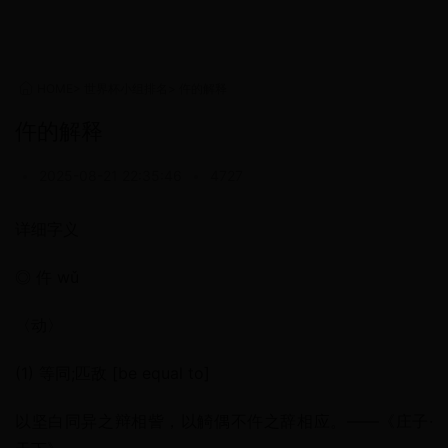
HOME
>
世界杯小组排名
>
仵的解释
仵的解释
•
2025-08-21 22:35:46
•
4727
详细字义
◎ 仵 wǔ
〈动〉
(1) 等同;匹敌 [be equal to]
以坚白同异之辩相訾，以觭偶不仵之辞相应。——《庄子·