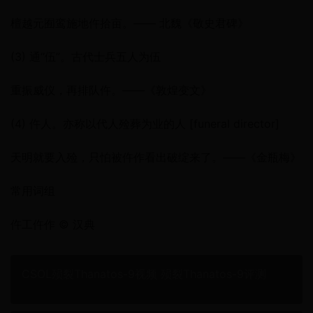
檀越元囿鸾施地仵拾亩。—— 北魏《敬史君碑》
(3) 通“伍”。古代士兵五人为伍
重振威仪，再排队仵。——《敦煌变文》
(4) 仵人。亦称以代人殓葬为业的人 [funeral director]
天明就要入殓，只怕被仵作看出破绽来了。——《金瓶梅》
常用词组
仵工仵作 © 汉典
CSOL殒裂Thanatos-9视频 殒裂Thanatos-9评测