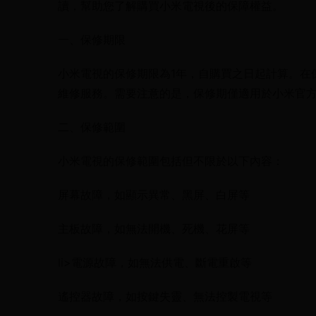
讀，幫助您了解購買小米電視後的保障權益。
一、保修期限
小米電視的保修期限為1年，自購買之日起計算。在
維修服務。需要注意的是，保修期僅適用於小米官
二、保修範圍
小米電視的保修範圍包括但不限於以下內容：
屏幕故障，如顯示異常、黑屏、白屏等
主板故障，如無法開機、死機、花屏等
li>電源故障，如無法供電、斷電重啟等
遙控器故障，如按鍵失靈、無法控製電視等