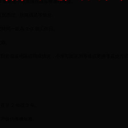
5678 或通過小米商城在線客服進行報修。
購買憑證、故障描述等信息。
時間一般為 2-3 個工作日。
記錄。
。對於偏遠地區或特殊情況，小米可能采用寄修或更換等其他方
 2 年或 3 年。
用戶提供換機服務。