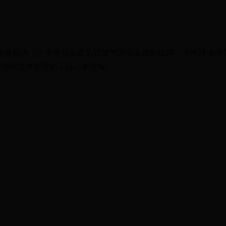
保修期內，小米電視因產品質量問題而出現的故障，小米將提供
方授權渠道購買的正品小米電視。