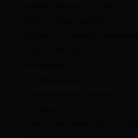
揚聲器故障，如聲音失真、破音、無聲音等
機身故障，如外殼破損、按鍵鬆動等
需要注意的是，以下情況不屬於小米電視的保修範
人為損壞，如摔落、碰撞、進水等
超出保修期的故障
自行拆機或改裝造成的故障
不可抗力因素造成的故障，如自然災害等
三、保修流程
如果您的小米電視在保修期內出現故障，您可以通