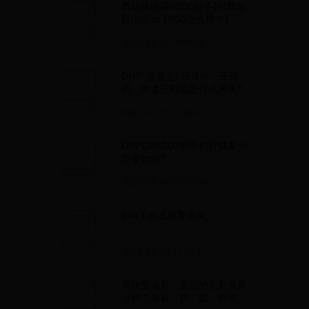
腾达路由器n300好不好(腾达
路由器ax3000怎么样？)
2025-05-21 19:24:26
DNF: 装备志: 王良一、王良
四、阁道三到底是什么来头?
2025-05-11 10:39:31
OPPOR8007的手机价钱多少,
质量如何?
2025-05-16 03:05:59
ps4手柄充电要多久
2025-05-30 11:07:27
商鞅变法后，秦国的死刑有多
少种？枭首、斩、戮、弃市有