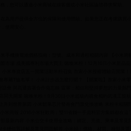
持服務，您可以通過小米商城在線客服或小米社區論壇尋求幫助。
旨在為用戶提供全方位的保障和使用體驗。如果您正在考慮購買
憂，使用安心。
 小米手機換電池價格指南：型號、成本和過程相關內容 【小米周
國際市場 成美國專利市場大買主 唿喚米粉！12月16日小米新品品
，小米專賣店五一開業活動米粉召集 首家小米授權體驗店開業！
城會專屬T恤名單！ 小米計步器怎麼打開？ 【開業啦】首家小米
對話會 與高通簽署合作備忘錄 雷軍：相信和堅持夢想的力量熱
店同天開業 唿喚米粉！9月30日小米超級內購會相約武漢工貿
上升到世界第四 小米鬆果芯片發布會門票兌換攻略 米粉卡相關問
小米周報 2016小米狂歡周：雙11省錢一手資料官方集錦都在這了
部最新內容 小米公交卡使用全攻略：綁定、充值、乘車及常見
 SIM卡槽位置詳解及常見問題解答 小米娟：價格、材質、種類及選