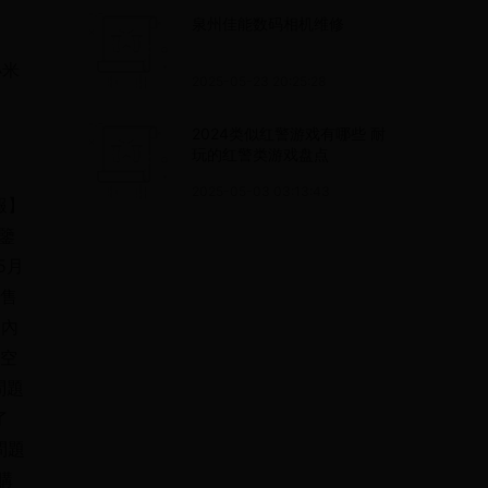
泉州佳能数码相机维修
小米
2025-05-23 20:25:28
2024类似红警游戏有哪些 耐
玩的红警类游戏盘点
2025-05-03 03:13:43
報】
鑒
5月
零售
門內
航空
題 
 
問題
購