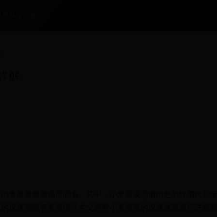
世界杯今天赛程
解
詳解
善的售後服務體係而聞名。其中，小米電視憑借出色的性價比和
視的保修期限有多長呢？本文將對小米電視的保修政策進行詳細