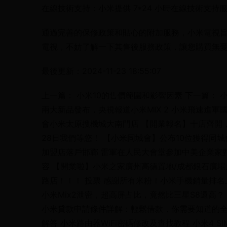
在線技術支持：小米提供 7*24 小時在線技術支
通過完善的保修政策和貼心的附加服務，小米電視
電視，不妨了解一下其售後服務政策，讓您購買無
最後更新：2024-11-23 18:55:07
上一篇： 小米10的售價範圍和影響因素 下一篇：
兩大新品發布，央視報道小米MIX 2 小米飛速進軍
會小米太原搜機城大南門店 【開業報名】十店齊開
28日我們等您！ 【小米同城會】公布10位獲得同
加盟店落戶邯鄲 雷軍在人民大會堂參加中美企業家
容 【開業啦】小米之家廣州高德置地/成都銀石廣場
路店！！！ 投票 感謝所有米粉！小米手機銷量排名
小米Mix2泄密，超高屏占比，竟然比三星S8還高？ 
小米貸款申請條件詳解：輕鬆借款，你需要知道的全
解答 小米路由器WiFi密碼修改及查找教程 小米4