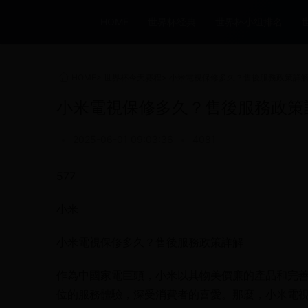
HOME
世界杯经典
世界杯小组排名
HOME
>
世界杯今天赛程
>
小米電視保修多久？售後服務政策詳
小米電視保修多久？售後服務政策
•
2025-06-01 09:03:36
•
4081
577
小米
小米電視保修多久？售後服務政策詳解
作為中國家電巨頭，小米以其物美價廉的產品和完
位的服務體驗，深受消費者的喜愛。那麼，小米電