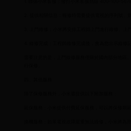
1. 聯係小米客服：撥打小米客服熱線 400-100-
2. 提供相關信息：報修時需要提供電視的序列號、
3. 上門維修：小米將安排工程師上門進行維修。上門
4. 維修完成：工程師維修完成後，會為您出示維修
需要注意的是，上門維修服務僅限於國內部分地區
行保修。
四、其他服務
除了保修服務外，小米還提供以下附加服務：
延保服務：小米提供付費延保服務，可以將保修期延長至
換機服務：如果電視故障嚴重無法維修，小米將為