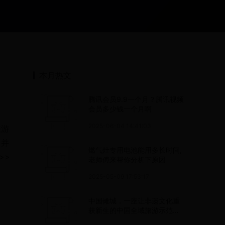
本月热文
腾讯会员9.9一个月？腾讯视频
会员多少钱一个月啊
2025-06-04 14:41:03
旅游
，并
燃气灶专用电池能用多长时间,
>>
老师傅来帮你分析下原因
2025-05-09 17:53:17
中国傩城，一座让非遗文化重
获新生的中国全域旅游示范名
城