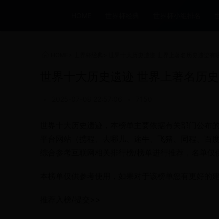
HOME
世界杯经典
世界杯小组排名
HOME
>
世界杯经典
>
世界十大历史遗迹 世界上著名历史遗迹有
世界十大历史遗迹 世界上著名历史
•
2025-07-08 22:57:06
•
7150
世界十大历史遗迹，本榜单主要依据有关部门公布
平台网站（携程、去哪儿、途牛、飞猪、同程、百
综合参考互联网相关排行榜/榜单进行推荐，名单仅
本榜单仅供参考使用，如果对于该榜单您有更好的
推荐入榜/提交>>