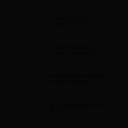
2025-05-12 21:58:51
八字空亡的查法詳解 八字空亡
是什麼意思
2025-05-18 12:42:17
手竿钓青鱼的调漂要领，大青
鱼难遇上，调漂方法更要正
确！
2025-07-07 14:18:51
被蜂蜇伤后能喝牛奶吗 被蜂蜇
伤后多吃这些食物无妨
2025-07-02 03:17:00
苹果手机防伪标签和密封条的
辨别方法
2025-06-24 08:17:19