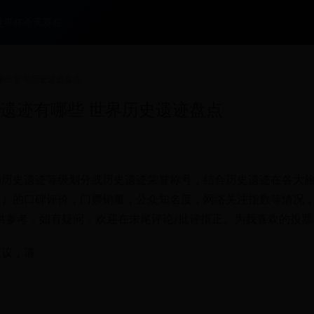
世界杯今天赛程
哪些 世界历史遗迹盘点
遗迹有哪些 世界历史遗迹盘点
的历史遗迹等级划分或历史遗迹荣誉称号，结合历史遗迹在各大
度）的口碑评价，门票销量，公众知名度，网络关注指数等情况
供参考，如有疑问，欢迎在末尾评论/批评指正。为我喜欢的投票
建议，请