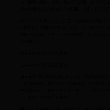
们也顺利小组第二出线，面对罗马尼亚，苏克两次主
前在欧洲杯上战胜过自己的德国队，很多人认为克
战争中都不曾低头的他们，怎么会如此轻易缴械？又
0将老迈的德国队横扫出局，晋级四强，也创造了历
球队还不好说。而在三四名争夺战中，苏克打入了
最好的褒奖。
世界杯奏响克罗地亚狂想曲
世界杯奏响克罗地亚狂想曲
如果你在1998年世界杯前跟别人说，克罗地亚会
少的顶级球星，来自AC米兰的博班是他们的队长，
主力前锋苏克，这样的阵容并不差，但大赛经验的
台上奏响了克罗地亚狂想曲。
回首1998年的那只惊艳的克罗地亚，如今也接近