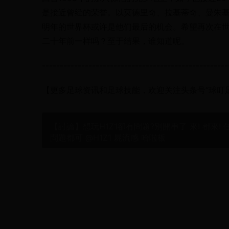
是接近曾经的荣誉。以莫德里奇、拉基蒂奇、曼朱
明年的世界杯或许是他们最后的机会。希望再次在
二十年前一样吗？至于结果，谁知道呢。
----------------------------------------------------
【更多足球资讯和足球技能，欢迎关注头条号“球叮
【討論】想玩H1Z1卻有問題?別開串了 來! 都來! 
問題都可 @H1Z1 屍流感 哈啦板