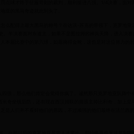
罚点球才终于征服苛刻的裁判，顺利挺进八强。1/4决赛，面对
罗地亚的黑马奇迹就此到头了。
怎么配得上最大黑马的称号？在达沃-苏克的带领下，克罗地亚
史。半决赛面对东道主，如果不是图拉姆的神兵天降，进入决赛
个人本届比赛中的第六球，如愿摘得金靴，这也是对这位努力的
打入四强，那么他们肯定会觉得你疯了。诚然那只克罗地亚队阵中
西米奇坐镇后防，还有现在西汉姆联的摇滚主帅比利奇，加上皇
缺乏是人们并不看好他们的原因，不过顽强的他们最终在法兰西
20年，自那以后的克罗地亚尽管人才辈出，却始终再也无法复制哪