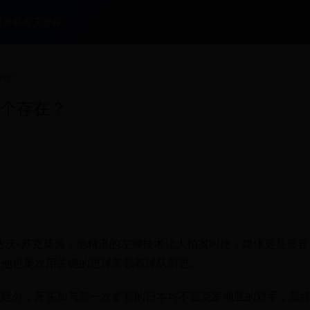
世界杯今天赛程
存在？
一个存在？
锋达沃-苏克莫属，他精湛的左脚技术让人拍案叫绝，媒体更是形容
，他也屡次用关键的进球带领着球队前进。
根廷外，牙买加与第一次参赛的日本均不是克罗地亚的对手，最