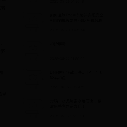
的番
2025-05-28 01:26:19
完我
如何复制Excel表格并实现完全
相同的拖拽复制-BIM免费教程
2025-05-29 00:39:50
，
加护病房
老婆
2025-05-22 21:50:02
鞋
DNF解析狂战士暴走TP，不要
轻易加点
2025-06-19 03:44:21
看的
猎场：赵见蜓案水落石出，幕
后黑手竟然是袁昆！
2025-05-17 05:01:01