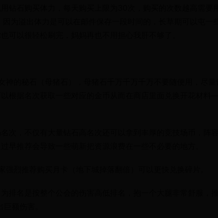
用钻石购买体力，每天购买上限为30次，购买的次数越高需要
，因为溢出体力是可以在邮件保存一段时间的，长草期可以屯一
你也可以很轻松刷完，妈妈再也不用担心我肝不够了。
女神的秘石（母猪石），母猪石千万千万千万不要随便用，尽量
可以根据名次获取一些对应的金币从而在商店里面兑换开花材料
场名次，不仅有大量钻石高名次还可以拿到丰厚的竞技场币，阵
边过早推荐会导致一些萌新把资源浪费在一些不必要的地方。
家强烈推荐购买月卡（地下城掉落翻倍）可以更快兑换碎片。
因为排名是按整个公会的伤害高低排名，抱一个大腿非常舒服，
出巨额伤害。