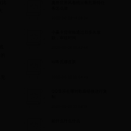
效比
魔兽世界风卷残云鲁扎斯特任
务怎么做
大
2025-06-09 14:36:34
小赢卡贷审核通过后多久放
款，审核时间
戏
2025-05-26 05:42:46
中的
lol希瓦娜皮肤
单无
2025-06-25 23:04:49
QQ音乐在哪对歌曲链接进行复
制
2025-05-20 22:08:19
如什么什么什么