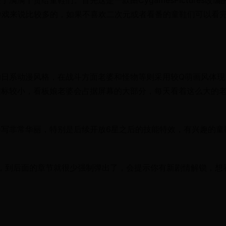
满干货给童鞋们。首先这是一款由CygamesPictures改编
次元游戏来说比较多的，如果不喜欢二次元或者看番的童鞋们可以看
的日系动漫风格，在战斗方面老婆和怪物等则采用较Q萌画风体现
图标较小，看板娘老婆会占据屏幕的大部分，每天看着这么大的
写非常华丽，特别是后续开放6星之后的技能特效，有兴趣的童
，到后面的章节就很少强制弹出了，会提示你有新剧情解锁，想