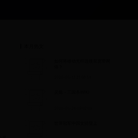
本月热文
如何将移动光纤连接至宽带网
络？
2025-05-17 21:56:54
吴懿 - 三国杀WIKI
2025-05-28 09:52:59
世界冠军中国女排登上