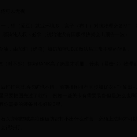
氪佬可以无视
之一，望（爱豆）就业环境多，宫子（布丁）对抗物理必备MT，
，黑骑纯人权卡必拿（初始池没有国服很快就会出预告一波）
万金油，由加莉（奶骑）加奶加蓝UB加魔法盾非常不错的辅助。
衣（对不起）群奶RANK高了奶量才明显，铃柰（暴击弓）物理
后打打竞技场挖矿也不错，前期推图推荐真步加优衣+T+输出+
星只要把图先过了就行，例如一些关卡有需要装备但是怎么也刷
有你需要的装备且很好刷3星。
如石头龙物防贼高狼姐破防都打不出什么伤害，必须上法师才可
）会很好打。