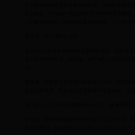
有庆典的时候就是掉落翻倍的时候，请根据自身情况
钻石越多，40钻的一管必须买无论有没有庆典翻倍
力到翻倍时候刷，因为有扫荡券的存在，几千体力
竞技场，地下城和公会战
这3个地方作为开花材料的主要获取途径，当然还有
给人权卡和限定卡。竞技场，地下城和公会战都是
片。
竞技场：在推图之后有能力的童鞋可以冲一冲竞技
边就先不推荐，因为后面还有很多卡还没有出，这
地下城：3个之中算是最简单的一个了，微氪平民玩
公会战：如果你有狼姐推荐加入战力高点的公会，
狼姐加香织，狼姐破甲之后加香织高伤害UB可以打