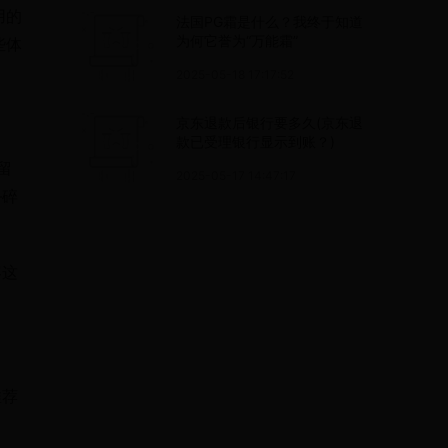
用的
法国PG霜是什么？我终于知道
为何它誉为“万能霜”
些体
2025-05-18 17:17:52
京东退款后银行要多久(京东退
款已受理银行显示到账？)
留
2025-05-17 14:47:17
—碎
容这
推荐