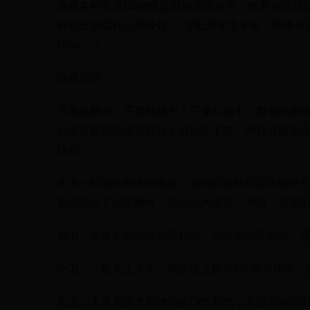
游戏各种音乐BGM也是很熟悉旋律了，如果有玩过
较贴合游戏代入感较好。CV配音非常丰富，基本在
(*/ω＼*)
游戏玩法
不要乱抽卡！不要乱抽卡！不要乱抽卡！重要的事情
也没有野蛮到没有那张卡就玩不下去，而且开服不
钻石。
作为一款回合制卡牌游戏，游戏职业站位是比较讲
脑但是少了点策略性，游戏分为前卫，中卫，后卫3
前卫：大多为前排抗伤害职业，也有输出型前排，
中卫：一般为工具人，帮队伍上BUFF护盾等作用
后卫：大多为法术和物理的DPS和奶，大部分输出