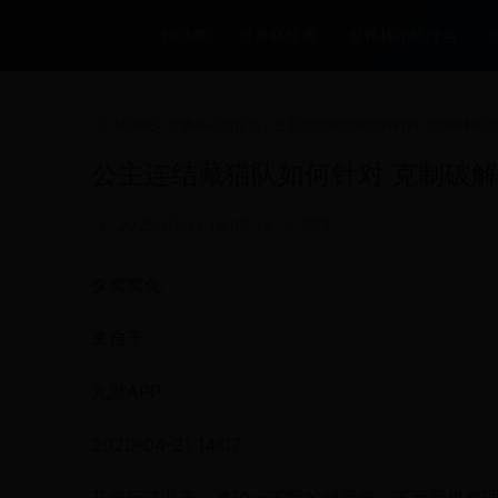
HOME
世界杯经典
世界杯小组排名
HOME
>
世界杯小组排名
>
公主连结藏猫队如何针对 克制破解队
公主连结藏猫队如何针对 克制破
•
2025-07-11 19:05:16
•
779
タ窝窝兔
来自于
九游APP
2020-04-21 14:07