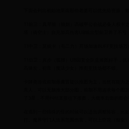
下面会列出初始池里面那些老婆可以优先给资源，
T1前卫：真琴狼（狼姐）高破甲公会战必备人权卡
塔（骑空士）自充加高伤害UB输出型前卫养了不亏
T1中卫：莫妮卡（毛二力）开场加速BUFF竞技场
T1后卫：真步（狐狸）UB回复全队蓝推图好手，优
高爆发，初音（魔法少女）推图竞技场都不错。
卡牌类游戏前期毋庸置疑以推图为主，当然有能力之
具人，可以无脑推大部分图，前期不用追求每个图3
了3星，不用纠结直接往下推图，大概率后面的图会
在遇到一些特殊的怪的时候可以适当调整阵容，比
打。魔界守门人法系范围伤害，可以上空花（痴女