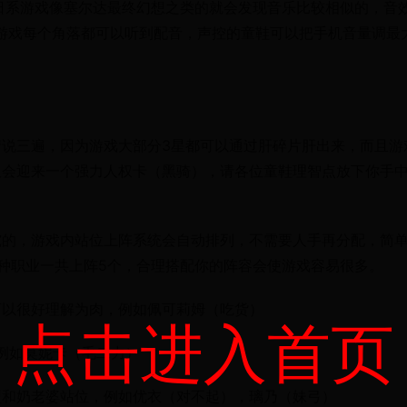
日系游戏像塞尔达最终幻想之类的就会发现音乐比较相似的，音
游戏每个角落都可以听到配音，声控的童鞋可以把手机音量调最
说三遍，因为游戏大部分3星都可以通过肝碎片肝出来，而且游
久会迎来一个强力人权卡（黑骑），请各位童鞋理智点放下你手
究的，游戏内站位上阵系统会自动排列，不需要人手再分配，简
种职业一共上阵5个，合理搭配你的阵容会使游戏容易很多。
可以很好理解为肉，例如佩可莉姆（吃货）
点击进入首页
，例如莫妮卡（毛二力）
型和奶老婆站位，例如优衣（对不起），璃乃（妹弓）