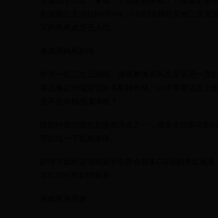
开服玩了几天，来说一下我的感受吧，下面我也整理了满
剧游戏公主连结Re:Dive，CG剧情相对其他二
写的再考虑是否入坑。
游戏画风和剧情
作为一款二次元游戏，游戏整体画风也是采用一贯
有点像以前端游冒险岛那种风格。UI非常简洁加上
是不是幸福感满满呢？
技能特效方面也是游戏亮点之一，很多大招都搭配特
可以找一下视频康康。
剧情方面刚进游戏新手引导会较多CG强制弹出观看
可以自行到剧情观看。
游戏音乐音效