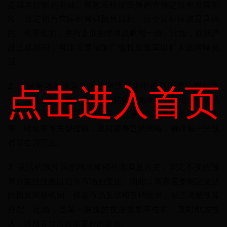
是成本控制的基础。商家应根据自身的市场定位和发展阶
段，设定切合实际的营销预算目标。这个目标应该是具体
的、可量化的，并与企业的整体战略相一致。比如，在新产
品上线期间，可能需要增加广告投放预算以扩大品牌曝光
度。
点击进入首页
2. 数据驱动的决策数据是网络营销中最具价值的资源之
一。通过分析历史数据和市场趋势，商家可以做出更准确的
预算分配决策。利用分析工具，监测广告投放的效果、点击
率、转化率等关键指标，及时调整营销策略，确保每一分钱
都花在刀刃上。
3. 灵活的预算调整网络营销环境瞬息万变，固定不变的预
算方案往往难以适应市场的变化。因此，商家需要制定灵活
的预算调整机制，根据市场反馈和营销效果，动态调整预算
分配。比如，当某一渠道的投放效果不佳时，及时削减投
入，将预算转向效果更好的渠道。