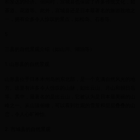
和发达的经济。但同时，宫城县也保留了许多传统文化，如
茶道、花道等。此外，宫城县还是日本最著名的旅游胜地之
一，拥有众多令人惊叹的景点，如松岛、石卷等。
5
三县的自然景观介绍（如山川、湖泊等）
1. 山形县的自然景观
山形县位于日本本州岛的东北部，是一个充满自然风光的地
方。这里有许多令人惊叹的山脉，如出云山、月山和朝日岳
等。其中，最著名的是出云山，它被认为是日本最美丽的山
峰之一。从山顶俯瞰，可以看到壮观的雪景和层层叠叠的山
峦，令人心旷神怡。
2. 宫城县的自然景观