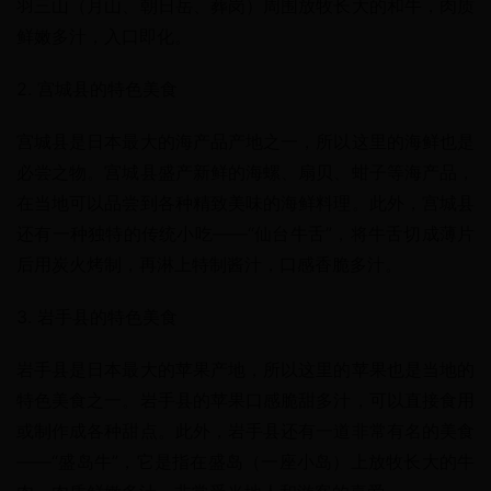
羽三山（月山、朝日岳、葬岗）周围放牧长大的和牛，肉质
鲜嫩多汁，入口即化。
2. 宫城县的特色美食
宫城县是日本最大的海产品产地之一，所以这里的海鲜也是
必尝之物。宫城县盛产新鲜的海螺、扇贝、蚶子等海产品，
在当地可以品尝到各种精致美味的海鲜料理。此外，宫城县
还有一种独特的传统小吃——“仙台牛舌”，将牛舌切成薄片
后用炭火烤制，再淋上特制酱汁，口感香脆多汁。
3. 岩手县的特色美食
岩手县是日本最大的苹果产地，所以这里的苹果也是当地的
特色美食之一。岩手县的苹果口感脆甜多汁，可以直接食用
或制作成各种甜点。此外，岩手县还有一道非常有名的美食
——“盛岛牛”，它是指在盛岛（一座小岛）上放牧长大的牛