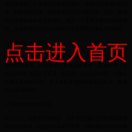
宫城县也是一个充满自然美景的地方。这里有许多湖泊和河
流，如磐梯田代湖、四季彩色湖和阿武隈川等。其中，磐梯
田代湖是宫城县最大的湖泊，也是一个非常受欢迎的旅游胜
地。在这里可以欣赏到壮观的火山景观和清澈见底的湖水。
点击进入首页
3. 岩手县的自然景观
岩手县拥有众多美丽壮观的自然景观。其中最著名的就是白
龙滝和恐龙岛。白龙滝是日本最高的瀑布，高达97米，它
的水流经常在阳光下形成一道彩虹。而恐龙岛则是一个由火
山喷发形成的小岛，岛上有许多奇特的岩石和植物，被称
为“自然博物馆”。
4. 其他值得游览的景点
除了以上三县的自然景观外，日本东北地区还有许多其他值
得游览的景点。比如秋田县的天空树、福岛县的大内宿和青