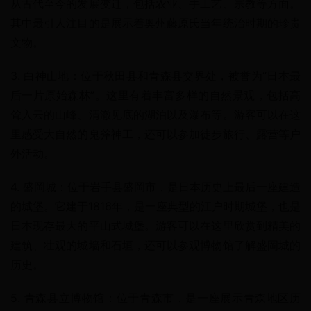
从古代至今的发展变迁，包括农业、手工艺、宗教等方面。
其中最引人注目的是展示着奥州藤原氏当年统治时期的珍贵
文物。
3. 白神山地：位于秋田县和青森县交界处，被誉为“日本最
后一片原始森林”。这里有着丰富多样的自然景观，包括高
耸入云的山峰、清澈见底的湖泊以及瀑布等。游客可以在这
里感受大自然的鬼斧神工，还可以参加徒步旅行、露营等户
外活动。
4. 盛岡城：位于岩手县盛岡市，是日本历史上最后一座建造
的城堡。它建于1816年，是一座典型的江户时期城堡，也是
日本现存最大的平山式城堡。游客可以在这里欣赏到精美的
建筑、壮观的城墙和石垣，还可以参观博物馆了解盛岡城的
历史。
5. 青森县立博物馆：位于青森市，是一座展示青森地区历