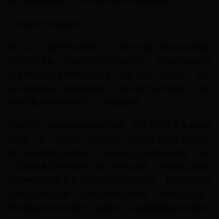
肉，肉质鲜嫩多汁，非常受当地人和游客的喜爱。
4. 其他特色美食推荐
除了以上三县的特色美食外，日本东北地区还有许多其他值
得尝试的美食。比如秋田县的“稻庭寿司”，将米饭和各种新
鲜海产品卷在海苔中制作而成；青森县的“八戸烧鱼”，用木
炭火烤制而成，肉质鲜嫩多汁；福岛县的“会津蕎麦”，用当
地特产蕎麦面制作而成，口感细腻香浓
日本东北三县拥有丰富的自然景观、悠久的历史文化和独特
的美食，是一个值得一游的地方。无论您是想要探索自然之
美，还是感受历史的魅力，甚至是品尝当地特色美食，东北
三县都能满足您的需求。我作为网站编辑，希望通过这篇文
章能够带给您更多关于日本东北三县的信息，并引起您对这
片美丽土地的兴趣。如果您喜欢我的文章，请继续关注我，
更多精彩内容等待着您。祝愿每一位读者都能有机会亲身体