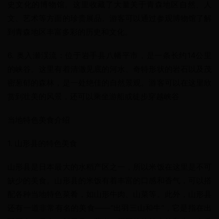
史文化的博物馆。这里收藏了大量关于青森地区自然、人
文、艺术等方面的珍贵展品。游客可以通过参观博物馆了解
到青森地区丰富多彩的历史和文化。
6. 奥入瀬渓流：位于岩手县八幡平市，是一条长约14公里
的峡谷。这里有着清澈见底的河水、奇特形状的岩石以及茂
密葱郁的森林，是一处绝佳的自然景观。游客可以在这里欣
赏到壮美的风景，还可以乘坐游船或徒步穿越峡谷
当地特色美食介绍
1. 山形县的特色美食
山形县是日本最大的水稻产区之一，所以米饭在这里是不可
缺少的美食。山形县的米饭有着丰富的口感和香气，可以搭
配各种当地特色菜肴，如山形牛肉、山菜等。此外，山形县
还有一道非常有名的美食——“出羽三山和牛”，它是指在出