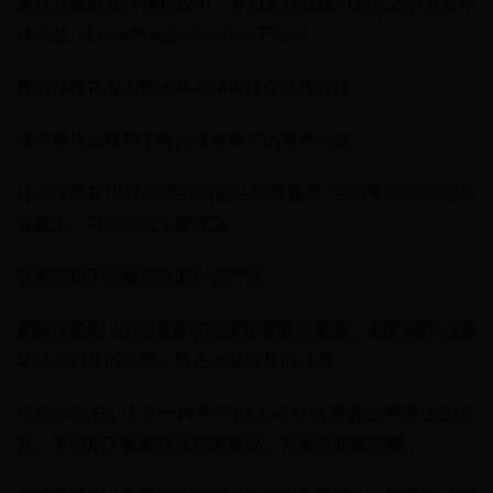
家具保险箱通常体积较小，常用来存放短小的武器和其他小
件物品. 这些保险柜的紧固件位于后部.
数据保险箱专为防火和存储磁性介质而设计.
存款模块主要用于银行存放客户的贵重物品。.
现金保险箱以其高度的防盗性能而著称. 它们牢固地固定在
地板上，可以存放大量现金.
钱箱是用于运输现金的小型产品.
钥匙保险柜. 这些装置可以保护重要的钥匙，如购物中心或
紧急出口处的钥匙，防止未经授权的篡改.
酒店保险箱. 这是一种牢牢嵌入墙壁或附着在墙壁上的家
具，专门用于短期存放贵重物品，并配有防盗功能。.