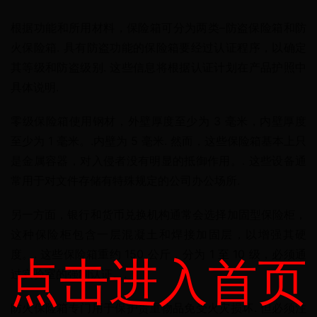
根据功能和所用材料，保险箱可分为两类–防盗保险箱和防
火保险箱. 具有防盗功能的保险箱要经过认证程序，以确定
其等级和防盗级别. 这些信息将根据认证计划在产品护照中
具体说明.
零级保险箱使用钢材，外壁厚度至少为 3 毫米，内壁厚度
至少为 1 毫米。.内壁为 5 毫米. 然而，这些保险箱基本上只
是金属容器，对入侵者没有明显的抵御作用。. 这些设备通
常用于对文件存储有特殊规定的公司办公场所.
另一方面，银行和货币兑换机构通常会选择加固型保险柜，
这种保险柜包含一层混凝土和焊接加固层，以增强其硬
度。. 这些保险箱重约 150 公斤，分为 1 至 10 级，必须通
点击进入首页
过实验室的强制认证。.
防火保险箱专门用于保护贵重物品免受火灾损坏. 但必须注