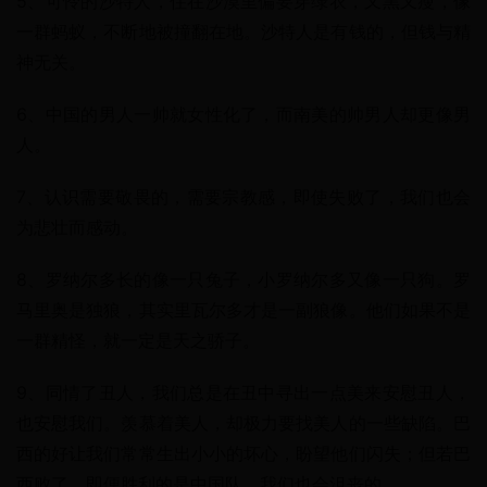
5、可怜的沙特人，住在沙漠里偏要穿绿衣，又黑又瘦，像
一群蚂蚁，不断地被撞翻在地。沙特人是有钱的，但钱与精
神无关。
6、中国的男人一帅就女性化了，而南美的帅男人却更像男
人。
7、认识需要敬畏的，需要宗教感，即使失败了，我们也会
为悲壮而感动。
8、罗纳尔多长的像一只兔子，小罗纳尔多又像一只狗。罗
马里奥是独狼，其实里瓦尔多才是一副狼像。他们如果不是
一群精怪，就一定是天之骄子。
9、同情了丑人，我们总是在丑中寻出一点美来安慰丑人，
也安慰我们。羡慕着美人，却极力要找美人的一些缺陷。巴
西的好让我们常常生出小小的坏心，盼望他们闪失；但若巴
西败了，即便胜利的是中国队，我们也会沮丧的。