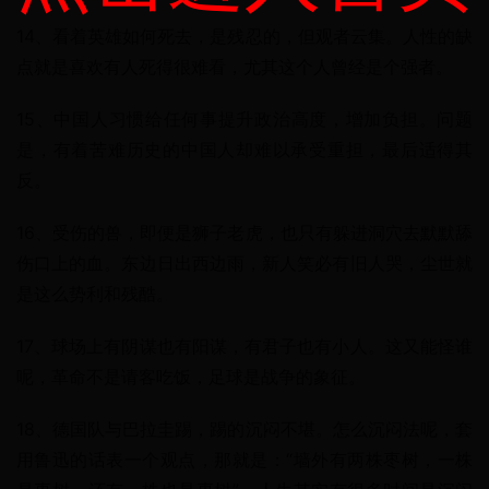
14、看着英雄如何死去，是残忍的，但观者云集。人性的缺
点就是喜欢有人死得很难看，尤其这个人曾经是个强者。
15、中国人习惯给任何事提升政治高度，增加负担。问题
是，有着苦难历史的中国人却难以承受重担，最后适得其
反。
16、受伤的兽，即便是狮子老虎，也只有躲进洞穴去默默舔
伤口上的血。东边日出西边雨，新人笑必有旧人哭，尘世就
是这么势利和残酷。
17、球场上有阴谋也有阳谋，有君子也有小人。这又能怪谁
呢，革命不是请客吃饭，足球是战争的象征。
18、德国队与巴拉圭踢，踢的沉闷不堪。怎么沉闷法呢，套
用鲁迅的话表一个观点，那就是：“墙外有两株枣树，一株