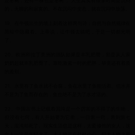
是枣树，还有一株也是枣树”。人生其实有很多时间是沉闷
的，无聊的和寂寞的。不在沉闷中变态，就在沉闷中放荡。
19、在牛顿出生的墙上刻着这样两句诗：自然与自然规律在
黑暗中隐藏着。上帝说，让牛顿去搞吧，于是一切都光明
了。
20、欧洲和拉丁美洲的强队如果是丰乳肥臀，那是从人家
奶奶起就丰乳肥臀了。靠吃激素一时的肥胖，毕竟还有着质
的差别。
21、水里有了鱼水就不会腐，鱼在水里了鱼能活着。但水并
不是为了鱼而存在的，鱼也绝不是为了水才活的。
22、中国古书上记载着混沌是一个厉害的不得了的生物，
但没有七窍，有人开始要为它凿，一日凿一窍，凿到第七
天，混沌却死了。现实生活也是这样，太爱修饰的女人，这
女人一定是年纪大了。大人物是在处处小心，但大人物之所