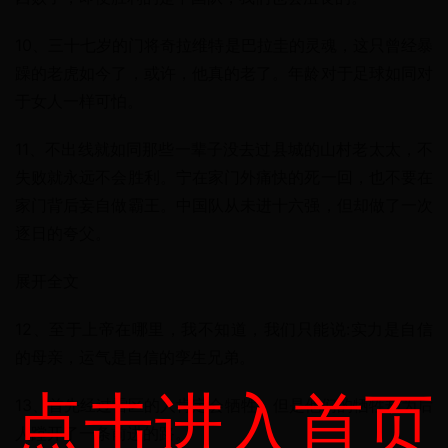
10、三十七岁的门将奇拉维特是巴拉圭的灵魂，这只曾经暴
躁的老虎如今了，或许，他真的老了。年龄对于足球如同对
于女人一样可怕。
11、不出线就如同那些一辈子没去过县城的山村老太太，不
失败就永远不会胜利。宁在家门外痛快的死一回，也不要在
家门背后妄自做霸王。中国队从未进十六强，但却做了一次
逐日的夸父。
展开全文
12、至于上帝在哪里，我不知道，我们只能说:实力是自信
的母亲，运气是自信的孪生兄弟。
点击进入首页
13、首先经过雷区的人肯定会牺牲，但是他们的牺牲却为后
人蹚开了一条前进的路。