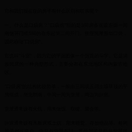
它和我们现在住的房子有什么区别和联系呢？
一、什么是口袋房？“口袋房”指的是3间房多在最东面一间
南侧开门或5间的在东起第二间开门。整座房屋形似口袋，
因此称做“口袋房”。
它也叫“斗室”，因为它的平面图像一个倒置的斗字。它是满
族民居的一种典型形式，主要分布在东北地区和内蒙古地
区。
“口袋房”的结构比较简单，一般由三间或五间土墙草顶的平
房组成，坐北朝南，中间一间为堂屋，两边为卧室。
堂屋通常设有火炕，用来做饭、取暖、聚会等。
卧室通常设有木板床或土炕，用来睡觉、存放物品等。每间
屋子都有窗户，但只有堂屋有门，其他屋子只能从堂屋进