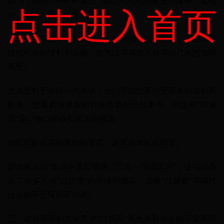
因为“口袋房”与外界隔绝，缺乏现代化的设施和服务，如电
点击进入首页
力、水源、网络、通讯等。
这就使得居住者无法及时了解外界的动态和变化，无法享受
现代社会的便利和乐趣，也无法与其他人分享自己的想法和
感受。
尤其是对于年轻一代来说，他们可能想要接受更多的知识和
教育，想要参与更多的社会活动和公共事务，但是在“口袋
房”里，他们很难实现这些愿望。
他们可能会感到孤独和落后，甚至会与社会脱节。
因此有人说“盖房不盖口袋房，三年一哭泪汪汪”，这句话表
达了许多人对“口袋房”的不满和抛弃，反映“口袋房”与现代
社会的不适应和不协调。
三、农村房屋的文化意义“口袋房”虽然有着许多的不足和问