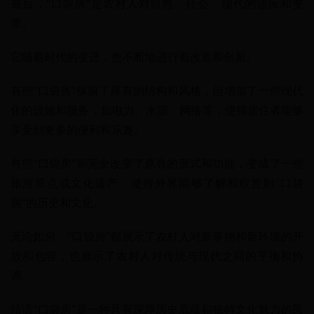
最后，“口袋房”是农村人对自然、社会、现代的适应和变
革。
它随着时代的变迁，也不断地进行着改造和创新。
有些“口袋房”保留了原有的结构和风格，但增加了一些现代
化的设施和服务，如电力、水源、网络等，使得居住者能够
享受到更多的便利和乐趣。
有些“口袋房”则完全改变了原有的形式和功能，变成了一些
旅游景点或文化遗产，使得外界能够了解和欣赏到“口袋
房”的历史和文化。
无论如何，“口袋房”都展示了农村人对新事物和新环境的开
放和包容，也展示了农村人对传统与现代之间的平衡和协
调。
结语“口袋房”是一种具有深厚历史底蕴和独特文化魅力的民