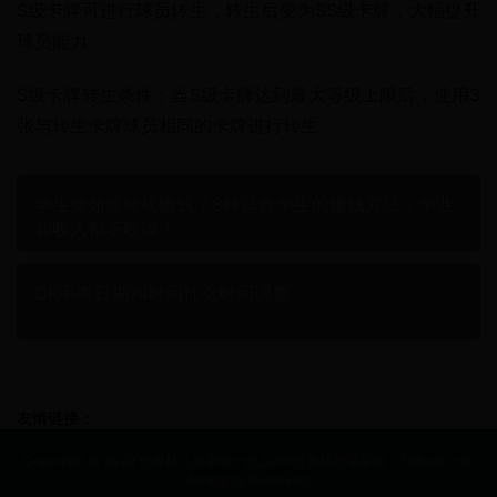
S级卡牌可进行球员转生，转生后变为SS级卡牌，大幅提升
球员能力
S级卡牌转生条件：当S级卡牌达到最大等级上限后，使用3
张与转生卡牌球员相同的卡牌进行转生
学生党如何轻松赚钱？8种适合学生的赚钱方法，学业
和收入都不耽误！
CK手表日期和时间什么时间调整
友情链接：
Copyright © 2022 世界杯几年举办一次_02年世界杯冠军是谁 - 768wm.com
All Rights Reserved.