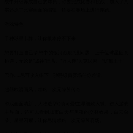
战中升级养成自己的球员，你要完成比赛和挑战，加入了真
实还原了比赛画面的编辑，还要在赛场上进行奔跑。
游戏特色
千种球星卡牌，让你根本停不下来
想要打造自己梦想中的银河战舰?没问题，上千位球星随意
挑选，无论是“战神”巴蒂、"万人迷"贝克汉姆、"忧郁王子"
巴乔…..尽可收入帐下，驰骋绿茵赛场任你差遣。
超萌欧漫画风，领略二次元绿茵传奇
游戏画面清新，人物造型Q萌可爱!主界细致入微。进入游戏
主界面，还可以看到城市白天与黑夜的交替效果，白云朵
朵、星星闪耀，让你尽情领略二次元绿茵赛场。