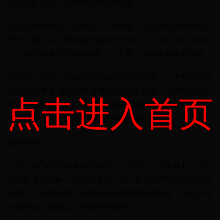
真实比赛呈现，体验终场绝杀的快感
无论是球场外的人头攒动、灯光闪烁，还是球场内的奔跑、
传球、射门等一系列画面都被一一呈现，真实还原。配合看
台上观众络绎不绝的欢唿声，让人有一种身临其境的感觉。
在这里，你可以尽情的演绎着你的足球世界，让亨利去当左
后卫?让C罗和梅西搭档勇夺欧冠?想要再来一次伊斯坦布尔
点击进入首页
奇迹?一切由你决定，游戏中还有更多PVE、PVP经典玩法
等待发掘，这个夏天世界杯的传奇由你改写。
游戏内容
打造了热门的模拟体育经营玩法，并且以足球为题材，这部
作品集合了战略、养成玩法与一体，拥有丰富的PVE和PVP
内容，在这里你可以选择挑战全球顶级的俱乐部，并在其中
体验英超、欧冠等一系列的经典赛事。