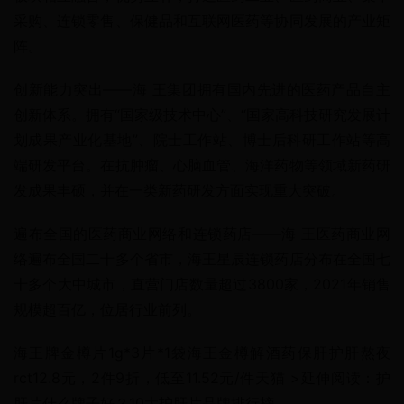
采购、连锁零售、保健品和互联网医药等协同发展的产业矩
阵。
创新能力突出——海 王集团拥有国内先进的医药产品自主
创新体系。拥有“国家级技术中心”、“国家高科技研究发展计
划成果产业化基地”、院士工作站、博士后科研工作站等高
端研发平台。在抗肿瘤、心脑血管、海洋药物等领域新药研
发成果丰硕，并在一类新药研发方面实现重大突破。
遍布全国的医药商业网络和连锁药店——海 王医药商业网
络遍布全国二十多个省市，海王星辰连锁药店分布在全国七
十多个大中城市，直营门店数量超过3800家，2021年销售
规模超百亿，位居行业前列。
海王牌金樽片1g*3片*1袋海王金樽解酒药保肝护肝熬夜
rct12.8元，2件9折，低至11.52元/件天猫 >延伸阅读：护
肝片什么牌子好？10大护肝片品牌排行榜