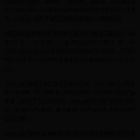
开发培育了肺宁、消糜栓、六味地黄、颈腰康、益气养血等
十几个5亿元以上大品种；采用新型制剂技术开发斯达舒微
丸、分散片，确保了修正在国内胃药领军品牌的地位。
修正 葛根枳椇软胶囊 搭护肝片解酒药酒前酒后醒酒药 一盒
装32元，买2送1，低至21.33元/件京东 >4. 
HydrodolHydrodol,澳大利亚知名解酒护肝片品牌，专注于
研究/开发通过天然原料促进改善肝脏健康的现代化制药企
业.
Hydrodol解酒片来自澳大利亚墨尔本，是Bi oRevive研发
的自有品牌。通过国际专业团队的研发、制作和过硬的产品
质量，赢得了大众的信赖。Hydrodol采用科学的研究方
式、利用原材料提取，成分健康（该产品不具 有疾病预防
治疗功能）。
Hydrodol (舒醒)氨基酸解j酒护肝胶囊酒前食用醒j酒药防宿