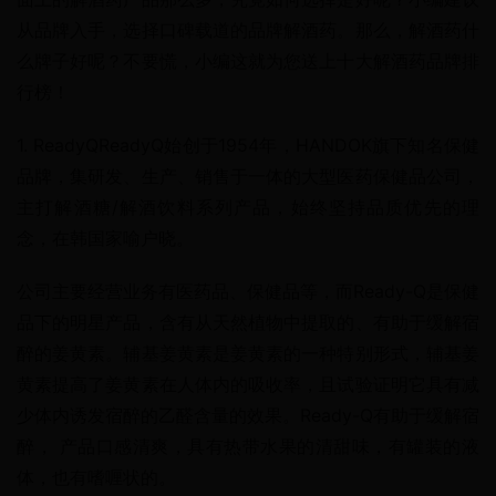
从品牌入手，选择口碑载道的品牌解酒药。那么，解酒药什
么牌子好呢？不要慌，小编这就为您送上十大解酒药品牌排
行榜！
1. ReadyQReadyQ始创于1954年，HANDOK旗下知名保健
品牌，集研发、生产、销售于一体的大型医药保健品公司，
主打解酒糖/解酒饮料系列产品，始终坚持品质优先的理
念，在韩国家喻户晓。
公司主要经营业务有医药品、保健品等，而Ready-Q是保健
品下的明星产品，含有从天然植物中提取的、有助于缓解宿
醉的姜黄素。辅基姜黄素是姜黄素的一种特别形式，辅基姜
黄素提高了姜黄素在人体内的吸收率，且试验证明它具有减
少体内诱发宿醉的乙醛含量的效果。Ready-Q有助于缓解宿
醉， 产品口感清爽，具有热带水果的清甜味，有罐装的液
体，也有嗜喱状的。