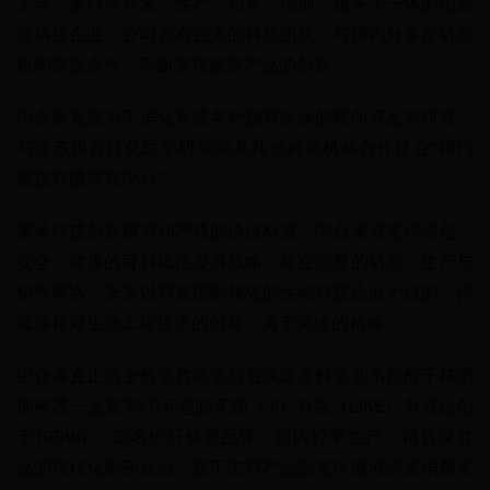
主导，集科研开发、生产、销售、培训、服务于一体的创新
性科技企业。公司拥有强大的科研团队，与国内外多家研发
机构深度合作，不断实现健康产品的创新。
中合泰克致力于消化系统各种肠胃疾病的靶向开发与研究，
与江苏协合转化医学研究院及其他科研机构合作建立“幽门
螺旋杆菌研究中心"。
秉承科技创新精神和严格的价值标准，中合泰克坚持绿色、
安全、健康的可持续性发展战略，建立完整的研发、生产与
销售网络，未来以打造国际领先的生物科技企业为目的，持
续保持对生物工程技术的创新、勇于突破的精神。
中合泰克止酒令醒酒片喝酒前后快速茶解酒非不药醉千杯增
加神器一盒装39.9元包邮天猫 >10. 力克（LIKE）力克始创
于1999年，知名护肝解酒品牌，国内较早生产、销售保健
品的现代化制药企业，旗下主打产品勋克保健液深受消费者