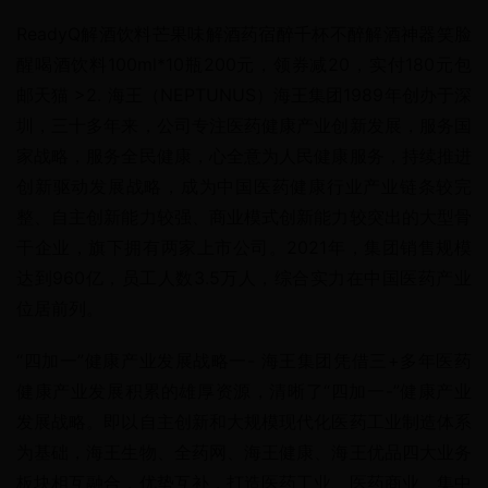
ReadyQ解酒饮料芒果味解酒药宿醉千杯不醉解酒神器笑脸
醒喝酒饮料100ml*10瓶200元，领券减20，实付180元包
邮天猫 >2. 海王（NEPTUNUS）海王集团1989年创办于深
圳，三十多年来，公司专注医药健康产业创新发展，服务国
家战略，服务全民健康，心全意为人民健康服务，持续推进
创新驱动发展战略，成为中国医药健康行业产业链条较完
整、自主创新能力较强、商业模式创新能力较突出的大型骨
干企业，旗下拥有两家上市公司。2021年，集团销售规模
达到960亿，员工人数3.5万人，综合实力在中国医药产业
位居前列。
“四加一”健康产业发展战略一- 海王集团凭借三+多年医药
健康产业发展积累的雄厚资源，清晰了“四加一-”健康产业
发展战略。即以自主创新和大规模现代化医药工业制造体系
为基础，海王生物、全药网、海王健康、海王优品四大业务
板块相互融合，优势互补，打造医药工业、医药商业、集中