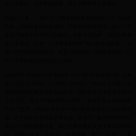
生活必备品，创造专业品牌，满足消费者各方面需求。
自成立以来，一直以“为消费者提供健康舒适的生活”为企业
目标，运用快速的开发体制，不断挑战新的市场，致力于开
发生产消费者所需生活必备品，创造专业品牌，满足消费者
各方面需求。让每一位消费者都拥有“身心的舒适健康”，过
身心都平衡和谐的生活，才是小林制药认可的健康状态，公
司上下把此视为最高的工作使命。
小林制药 KOBAYASHI 解醉药 16片保护肝脏促进代谢 日本
进口92元京东国际 >7. 芳珂（FANCL）FANCL芳珂是日本
极具规模的护肤及健康食品品牌，现为东京证券交易主版的
上市公司。成立于1980年的FANCL，拥有世界尖端的科研
和生产技术，研制出有别于一般护肤品并首创不含防腐剂
等、化学成分的美容及营养食品，杜绝了一般含防腐剂的护
肤品所引起的肌肤问题，稳占世界的美容及营养食品领导地
位。现除日本外，在中国（包括香港、澳门、台湾）、美