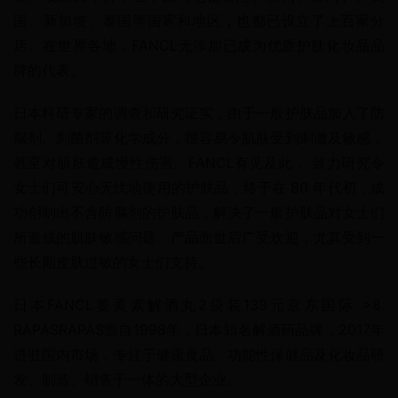
国、新加坡、泰国等国家和地区，也都已设立了上百家分
店。在世界各地，FANCL无添加已成为优质护肤化妆品品
牌的代表。
日本科研专家的调查和研究证实，由于一般护肤品加入了防
腐剂、刹菌剂等化学成分，很容易令肌肤受到刺激及敏感，
甚至对肌肤造成慢性伤害。FANCL有见及此， 致力研究令
女士们可安心无忧地使用的护肤品，终于在 80 年代初，成
功创制出不含防腐剂的护肤品，解决了一般护肤品对女士们
所造成的肌肤敏感问题。产品面世后广受欢迎，尤其受到一
些长期皮肤过敏的女士们支持。
日本FANCL姜黄素解酒丸2袋装139元京东国际 >8. 
RAPASRAPAS源自1998年，日本知名解酒药品牌，2017年
进驻国内市场，专注于健康食品、功能性保健品及化妆品研
发、制造、销售于一体的大型企业。