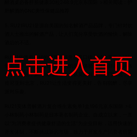
醉酒桌必备肝脏健康30粒248.9元京东国际 >相关阅读：护
肝解酒的GNC男性保健品推荐
5. RU21RU21是源自美国的知名解酒产品品牌，专门针对饮
酒人士推出的解酒产品，让人们充分享受饮酒的愉快，解除
酒后的不适。
点击进入首页
RU-21凭借着良好的消费者满意度及口碑，成为享誉全球的
知名品牌，经过数以百万计人的亲身体验，备受好评。从洛
杉矶到伦敦，从汉城到墨尔本，从莫斯科到所罗门群岛，从
肯尼亚到北京，RU21让生活变得更美好，告别宿醉，尽享
派对乐趣。
RU21安体普解酒片复合维生素免单1盒196元京东国际 >6. 
小林制药小林制药是日本著名制药企业。自成立以来，一直
以“为消费者提供健康舒适的生活”为企业目标，运用快速的
开发体制，不断挑战新的市场，致力于开发生产消费者所需