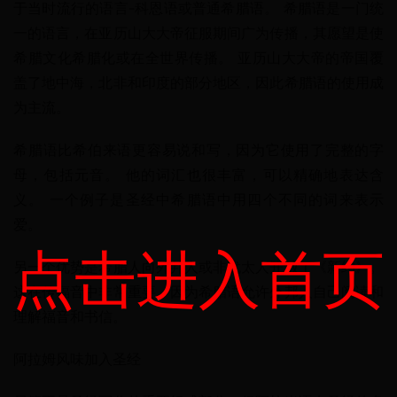
于当时流行的语言-科恩语或普通希腊语。 希腊语是一门统
一的语言，在亚历山大大帝征服期间广为传播，其愿望是使
希腊文化希腊化或在全世界传播。 亚历山大大帝的帝国覆
盖了地中海，北非和印度的部分地区，因此希腊语的使用成
为主流。
希腊语比希伯来语更容易说和写，因为它使用了完整的字
母，包括元音。 他的词汇也很丰富，可以精确地表达含
义。 一个例子是圣经中希腊语中用四个不同的词来表示
爱。
点击进入首页
另一个优势是希腊人向外邦人或非犹太人开放了《新约》。 
这在传福音中非常重要，因为希腊语允许外邦人自己阅读和
理解福音和书信。
阿拉姆风味加入圣经