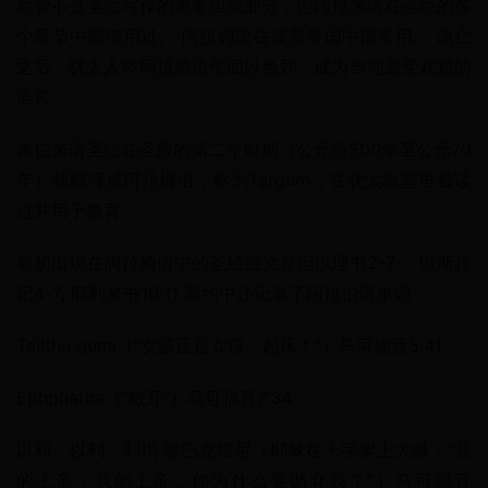
尽管不是圣经写作的重要组成部分，但阿拉米语在圣经的多
个章节中都使用过。 阿拉姆语在波斯帝国中很常用。 流亡
之后，犹太人将阿拉姆语带回以色列，成为当地最受欢迎的
语言。
希伯来语圣经在圣殿的第二个时期（公元前500年至公元70
年）被翻译成阿拉姆语，称为Targum，在犹太教堂里被读
过并用于教育。
最初出现在阿拉姆语中的圣经经文是但以理书2-7。 以斯拉
记4-7; 耶利米书10:11 新约中还记录了阿拉伯语单词：
Talitha qumi（“女孩还是女孩，起床！”）马可福音5:41
Ephphatha（“敞开”）马可福音7:34
以利，以利，利玛·塞巴克塔尼（耶稣在十字架上大喊：“我
的上帝，我的上帝，你为什么要抛弃我？”）马可福音