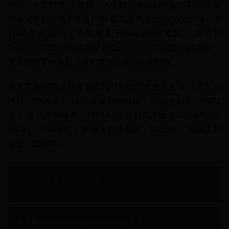
写的，非常昂贵。 此外，大多数普通人都不懂拉丁语。 第
一本完整的英语圣经是约翰·威克里夫（John Wycliffe）于
1.000年出版的，主要是基于Vulgate的来源。 随后是
Tyndale在1382年的翻译和Coverdale在1535年的翻译。
改革导致了一系列英语和其他本地语言的翻译。
今天常用的英语翻译包括1611年的詹姆士国王版； 美国标
准版，1901年； 1952年修订标准版； 《活圣经》，1972
年； 新的国际版本，1973年； 今日英文版（Good News 
Bible），1976年； 新国王詹姆斯版，1982年； 和英文标
准版，2001年。
oppo手机美颜功能在哪里
3.了解java .lang 包,java.util包等常用包