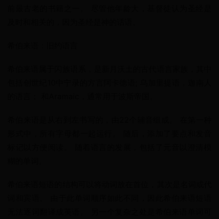
前最古老的书籍之一。 尽管他年龄大，基督徒认为圣经是
及时和相关的，因为圣经是神的话语。
希伯来语：旧约语言
希伯来语属于闪族语系，是新月沃土的古代语言家族，其中
包括创世纪10中宁录的方言阿卡德语; 乌加里提语，迦南人
的语言； 和Aramaic，通常用于波斯帝国。
希伯来语是从右到左书写的，由22个辅音组成。 在第一种
形式中，所有字母都一起运行。 随后，添加了要点和发音
标记以方便阅读。 随着语言的发展，包括了元音以澄清模
糊的单词。
希伯来语短语的结构可以将动词放在首位，其次是名词或代
词和宾语。 由于此单词顺序如此不同，因此希伯来语短语
无法逐词翻译成英语。 另一个复杂之处是希伯来语单词可