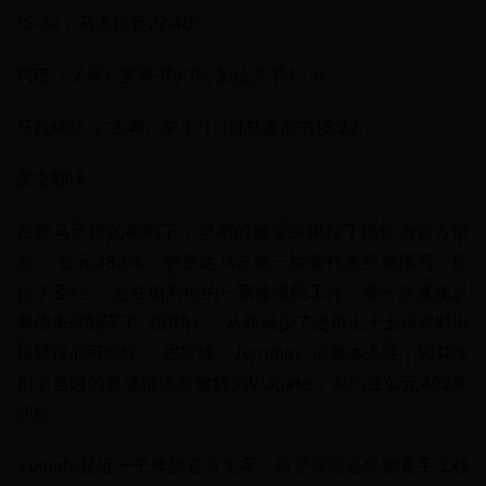
15:34，马太福音27:46
阿巴（父亲）罗马书8:15; 加拉太书4：6
马拉纳莎（“主啊，来！”）1哥林多前书16:22
英文翻译
在罗马帝国的影响下，早期的教堂采用拉丁语作为官方语
言。 公元382年，教皇达马苏斯一世委托杰罗姆撰写一部
拉丁圣经。 他在伯利恒的一家修道院工作，第一次直接从
希伯来语翻译了《旧约》，从而减少了使用七十士译本时出
现错误的可能性。 杰罗姆（Jerome）的整本圣经，因其使
用了当时的普通话语而被称为Vulgate，大约在公元402年
问世
Vulgate是近一千年的官方文字，但是这些圣经都是手工抄