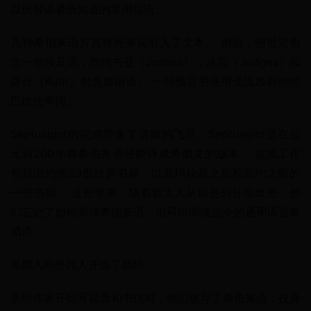
以代替读者所知道的常用短语。
几种希伯来语方言将外来词引入了文本。 例如，创世记包
含一些埃及语，而约书亚（Joshua），法官（Judges）和
露丝（Ruth）包含迦南语。 一些预言书使用受流放影响的
巴比伦单词。
Septuagint的完成带来了清晰的飞跃，Septuagint是在公
元前200年将希伯来圣经翻译成希腊文的版本。 这项工作
包括旧约的39部经典书籍，以及玛拉基之后和新约之前的
一些书籍。 这些年来，随着犹太人从以色列分散出去，他
们忘记了如何阅读希伯来语，但可以阅读当今的通用语言希
腊语。
希腊人向外邦人开放了新约
圣经作家开始写福音和书信时，他们放弃了希伯来语，投身