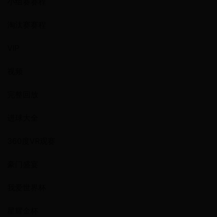
小组赛赛程
淘汰赛赛程
VIP
视频
完整回放
进球大全
360度VR观赛
豪门盛宴
我爱世界杯
星耀金杯