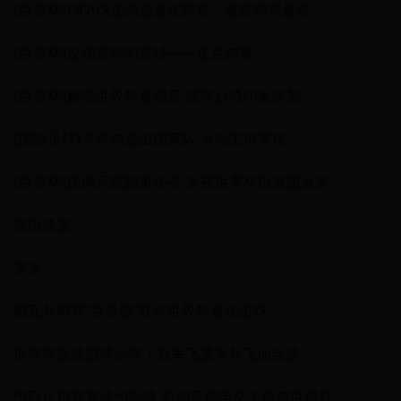
[世界杯]FIFA球迷票选最佳阵容：魔笛得票最多
[世界杯]发现奖杯的英雄——皮克尔斯
[世界杯]解说世界杯最强音 连珠妙语印象深刻
[国际足球]卡希尔退出国家队 冰岛主帅离任
[世界杯]圆满完成报道任务 央视世界杯报道团返京
资讯速递
更多
帕瓦外脚背“世界波”获评世界杯最佳进球
世界杯最佳进球公布！冠军飞翼天外飞仙当选
巴西足协官宣续约蒂特 新约延四年至卡塔尔世界杯