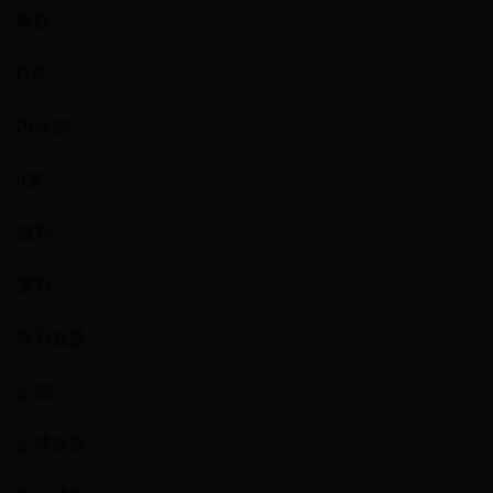
梅西
C罗
内马尔
J罗
穆勒
莱万
格列兹曼
足迹
足球道路