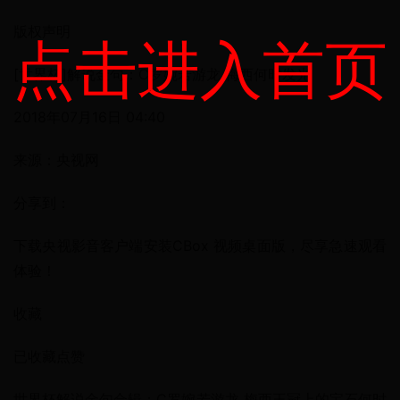
版权声明
点击进入首页
[世界杯]解说金句：C罗婉若游龙 梅西何时发光
2018年07月16日 04:40
来源：央视网
分享到：
下载央视影音客户端安装CBox 视频桌面版，尽享急速观看
体验！
收藏
已收藏点赞
世界杯解说金句合辑：C罗婉若游龙 梅西王冠上的宝石何时