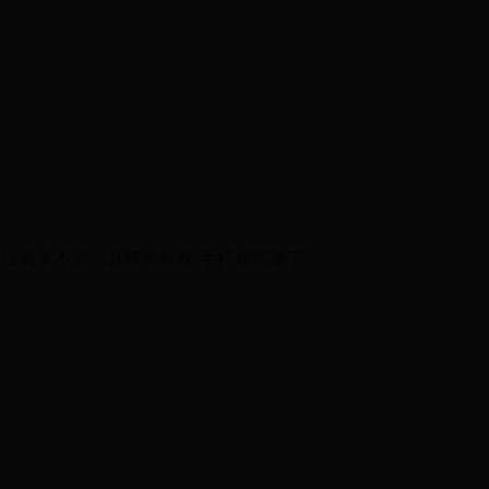
定位要求不高，直接对角双 手拧就完事了