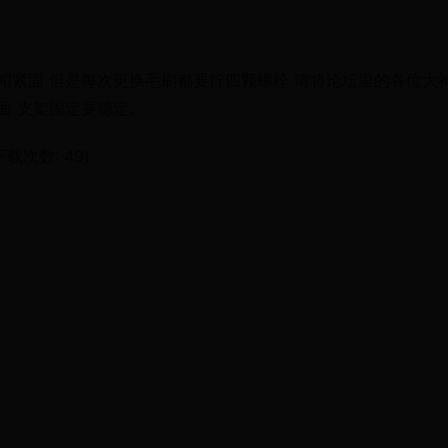
帽紧固 但是每次更换毛刷都要拧四颗螺栓 请将论坛里的各位大神
面 支架固定要稳定。
 下载次数: 49)