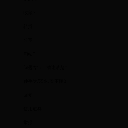
收藏3
转播
分享
淘帖0
问题专业，描述清楚0
伸手党/灌水/看不懂0
回复
使用道具
举报