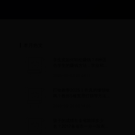
本月热文
学生党如何轻松赚钱？8种适
合学生的赚钱方法，学业和收
入都不耽误！
2025-05-03 20:44:11
打呔教學2025丨你真的懂領呔
嗎？教你5種實用打領帶方法
和男生要避免的9個錯誤
2025-05-20 00:14:35
孩子的成绩在全省能排多少
名？2017各省市一分一段表汇
总