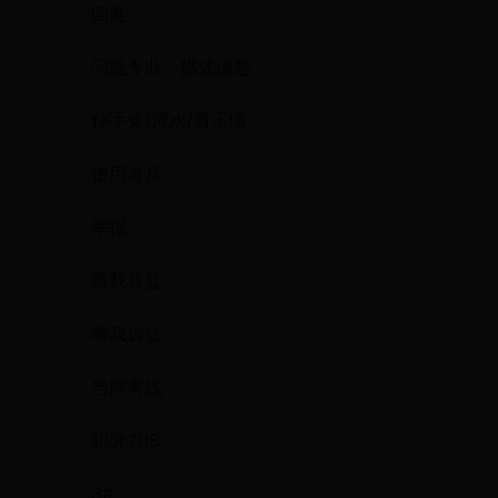
回复
问题专业，描述清楚
伸手党/灌水/看不懂
使用道具
举报
喂我袋盐
喂我袋盐
当前离线
积分208
3#