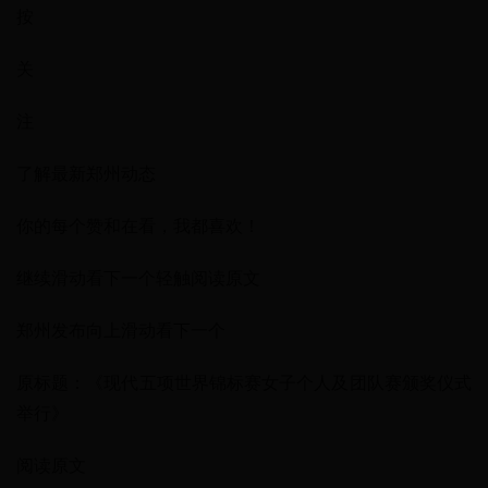
按
关
注
了解最新郑州动态
你的每个赞和在看，我都喜欢！
继续滑动看下一个轻触阅读原文
郑州发布向上滑动看下一个
原标题：《现代五项世界锦标赛女子个人及团队赛颁奖仪式
举行》
阅读原文