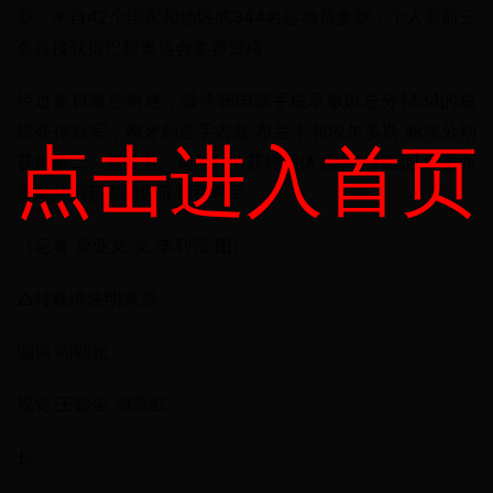
赛，来自42个国家和地区的344名运动员参赛，个人赛前三
名直接获得巴黎奥运会参赛资格。
经过多日激烈角逐，最终韩国选手成承敏以总分1434的成
绩夺得冠军，匈牙利选手古兹·布兰卡和埃尔多斯·丽塔分别
点击进入首页
获得第二、第三名。匈牙利队获得团体冠军，韩国队和墨西
哥队分别获得团体亚军和季军。
（记者 孙亚文 文 李利强 图）
△转载请注明来源
编辑∣周颐光
视觉∣王超尘 周高虹
长