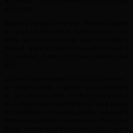
曼，省委常委、市委书记安伟为现代五项女子个人及团体金
牌获得者颁奖。
国际现代五项联盟副主席乔尔·布祖，国际现代五项联盟执
委、运动员主席亚瑟尔·赫夫尼，省体育局党组书记、局长
马宇峰，副市长陈红民分别为银牌、铜牌个人获得者颁发奖
牌和证书。国家体育总局自行车击剑运动管理中心党委书
记、主任孙为民，中国现代五项运动协会主席季道明出席颁
奖仪式。
2024年现代五项世界锦标赛于6月9日至16日在郑州举行。
这一高规格的国际赛事，加快促进文、旅、体高质量融合发
展，是一次国际交流的盛宴，充分展示了“国际郑”的新风
采，有力助推我市打造国际体育赛事名城。本次赛事由国际
现代五项联盟主办，中国现代五项运动协会、河南省体育局
和郑州市人民政府共同承办，郑州市体育局、中原区人民政
府协办。本次赛事是巴黎奥运会前现代五项最后一场资格