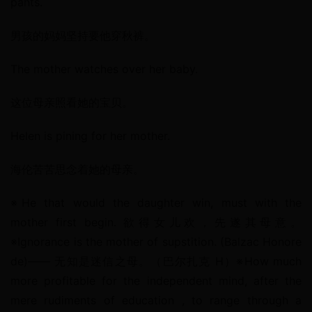
pants.
男孩的妈妈坚持要他穿秋裤。
The mother watches over her baby.
这位母亲照看她的宝贝。
Helen is pining for her mother.
海伦苦苦思念着她的母亲。
※He that would the daughter win, must with the 
mother first begin. 欲得女儿欢，先遂其母意。
※Ignorance is the mother of supstition. (Balzac Honore 
de)—— 无知是迷信之母。（巴尔扎克 H）※How much 
more profitable for the independent mind, after the 
mere rudiments of education , to range through a 