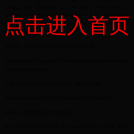
tongue and language by the body. The former is 
点击进入首页
spoken as the native language or a foreign language; 
the latter is called body language. The gestures we 
make belong to body language.
与单词：mother 相关的例句或者名人名言
The children thought of their father as a hero and their 
mother as a heroine.
小孩子都认为他们的爸爸是英雄、妈妈是女侠。
The mother carefully laid the baby into the cot.
妈妈小心地把婴儿放到了婴儿床上。
His mother insists that he should put on his warm 