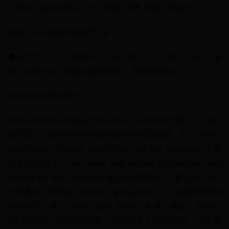
n. 母亲, 修女院长vt. 产生, 照看, 收养【医】 母[亲]
单词：mother的快速记忆法
◆记忆方法一：联想方式：mo（莫）＋t（提）＋her（她
的）记忆方法：莫提起她的母亲，否则她会伤心。
mother单词用法语法
father与motherfather与mother1. 汉语中说“父母”，一般不
说“母父”，但在英语中两者的顺序却可以颠倒。如：Father 
and mother [Mother and father] are out shopping. 父母
出去买东西了。His father and mother [His mother and 
father] are both doctors. 他父母都是医生。将“父母”用一
个词表示，英语是 parents。参见parent。2. 两者都可直接
用作呼语。如：Good night, father. 爸爸，晚安。What’s 
the matter, mother? 妈妈，出什么事了?在口语中，也常用 