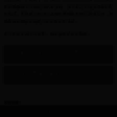
始游戏按钮下方就是找队友按钮，按下去之后选择你要匹配
的模式，系统就会自动向其他也要找队友的玩家推荐你，游
戏界面右侧会出现他们向你发出的邀请。
本文内容来源于互联网，如有侵权请联系删除。
建行贷款10万申请条件及贷款理财实用指南
为什么很多明星拍戏都在横店?
友情链接：
Copyright © 2022 世界杯几年举办一次_02年世界杯冠军是谁 - 768wm.com