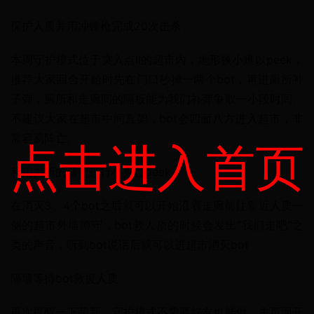
保护人质并用冲锋枪完成20次击杀
本周守护模式位于突入点II的超市内，地形狭小难以peek，
推荐大家回合开始时先在门口秒掉一两个bot，再进厕所补
子弹，厕所和走廊间的隔板能为我们补弹争取一小段时间。
不建议大家在超市中间直架，bot会四面八方进入超市，非
常容易阵亡。
点击进入首页
利用厕所的墙壁进行小身位peek
在消灭3、4个bot之后就可以开始沿着走廊前往靠近人质一
侧的超市外墙蹲守，bot救人质的时候会发出“我们走吧”之
类的声音，听到bot说话后就可以进超市消灭bot
隔墙等待bot救援人质
再次提醒一下萌新，守护模式不需要好友也能做，主页面开