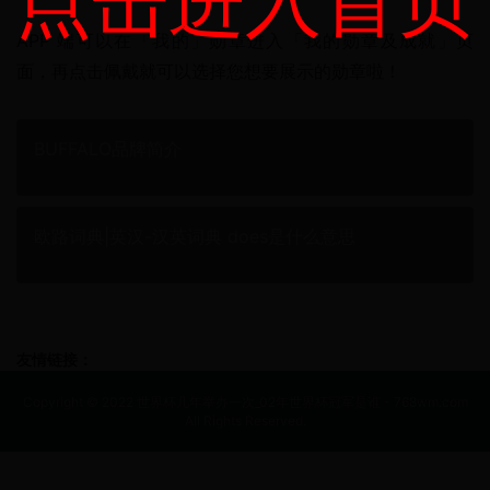
点击进入首页
APP 端可以在「我的」勋章进入「我的勋章及成就」页
面，再点击佩戴就可以选择您想要展示的勋章啦！
BUFFALO品牌简介
欧路词典|英汉-汉英词典 does是什么意思
友情链接：
Copyright © 2022 世界杯几年举办一次_02年世界杯冠军是谁 - 768wm.com
All Rights Reserved.