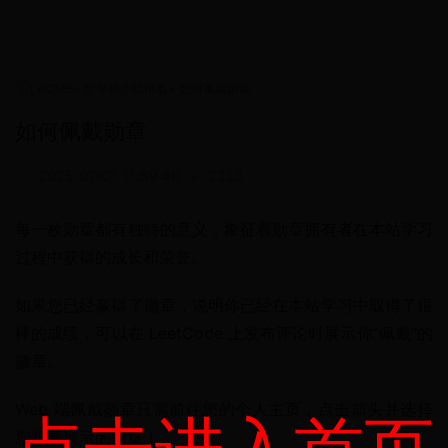
HOME
>
世界杯小组排名
>
如何佩戴勋章
如何佩戴勋章
•
2025-07-01 11:59:46
•
2333
每一枚勋章都有独特的意义，象征着勋章拥有者在本站学习
过程中获得的成长和荣誉。
如果您已经赢得了徽章，说明你已经在本站学习中取得了很
棒的成绩，可以在 LeetCode 上发布评论时展示你“佩戴”的
徽章。
Web 端佩戴勋章只需前往您的个人主页，点击箭头并选择
您想要展示的徽章！