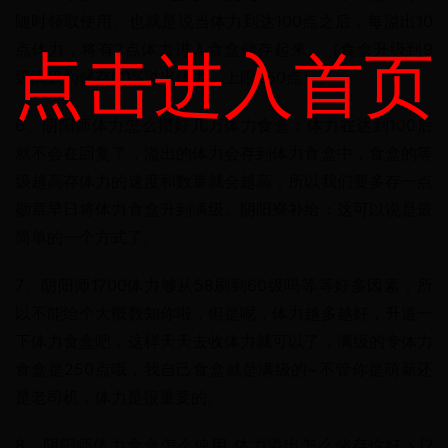
随时领取使用。也就是说当体力到达100点之后，每溢出10
点体力，将有2点体力进入食盒储存起来。（食盒升级到9
点击进入首页
级满级为储存60%溢出体力，上限250点）。
6、阴阳师体力怎么攒好几万体力食盒：体力在达到100后
就不会在回复了，溢出的体力会存到体力食盒中，食盒的等
级越高存体力的速度和数量就会越高，所以我们要多存一点
勋章早日将体力食盒升到满级。阴阳寮补给：这可以说是最
简单的一个方式了。
7、阴阳师1700体力够从58刷到60级吗等等好多因素，所
以不能给个大概数知你啦，但是呢，体力越多越好，升道一
下体力食盒吧，这样天天去收体力就可以了，满级的专体力
食盒是250点哦，我自己食盒就是满级的~不管你是萌新还
是老司机，体力是很重要的。
8、阴阳师体力食盒怎么使用 体力溢出怎么储存你好ヽ(?