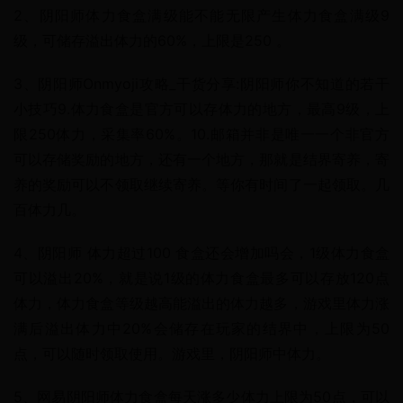
2、阴阳师体力食盒满级能不能无限产生体力食盒满级9
级，可储存溢出体力的60%，上限是250 。
3、阴阳师Onmyoji攻略_干货分享:阴阳师你不知道的若干
小技巧9.体力食盒是官方可以存体力的地方，最高9级，上
限250体力，采集率60%。10.邮箱并非是唯一一个非官方
可以存储奖励的地方，还有一个地方，那就是结界寄养，寄
养的奖励可以不领取继续寄养。等你有时间了一起领取。几
百体力几。
4、阴阳师 体力超过100 食盒还会增加吗会，1级体力食盒
可以溢出20%，就是说1级的体力食盒最多可以存放120点
体力，体力食盒等级越高能溢出的体力越多，游戏里体力涨
满后溢出体力中20%会储存在玩家的结界中，上限为50
点，可以随时领取使用。游戏里，阴阳师中体力。
5、网易阴阳师体力食盒每天涨多少体力上限为50点，可以