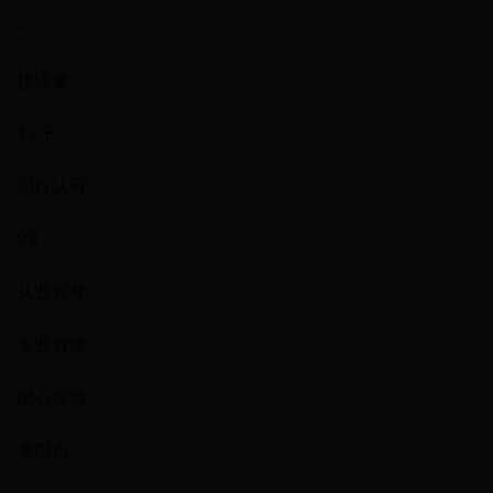
--
接诊量
1.2千
同行认可
99
从业12年
专业有效
耐心细致
贵阳市