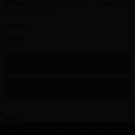
截图或保存上方二维码图片至手机相册 > 打开微信扫一扫 
> 点击右上角“相册” >
选择本图片
回到顶部
为什么男生更愿意在游戏里面找cp？一个过来人说出
了自己的心声
邮件安全防护应该关注哪些问题？
友情链接：
Copyright © 2022 世界杯几年举办一次_02年世界杯冠军是谁 - 768wm.com