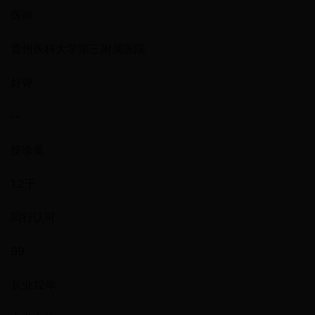
医师
贵州医科大学第三附属医院
好评
--
接诊量
1.2千
同行认可
99
从业12年