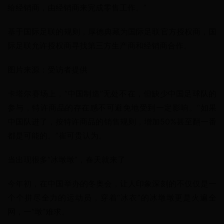
给经销商，由经销商来完成零售工作。”
基于国际足联的规则，厚德典藏为国际足联官方授权商，国
际足联允许授权商寻找第三方生产商和经销商合作。
图片来源：受访者提供
卡塔尔赛场上，“中国制造”无处不在，但缺少中国足球队的
参与，特许商品的存在感不可避免地受到一定影响。“如果
中国队进了，按特许商品的销售规则，增加50%甚至翻一番
都是可能的。”崔可贵认为。
当出现很多“冰墩墩”，春天就来了
今年初，在中国举办的冬奥会，让人印象深刻的不仅仅是一
个个拼尽全力的运动员，穿着“冰衣”的冰墩墩更是火遍全
网，一“墩”难求。