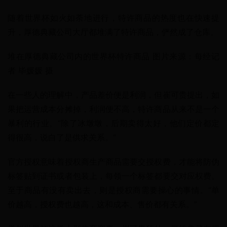
随着世界杯如火如荼地进行，特许商品的热度也在快速提
升，厚德典藏公司大厅都堆满了特许商品，俨然成了仓库。
堆在厚德典藏公司内的世界杯特许商品 图片来源：每经记
者 毕媛媛 摄
在一些人的理解中，产品差价便是利润，但崔可贵提出，如
果把运营成本分摊掉，利润便不高，特许商品从来不是一个
暴利的行业。“除了冰墩墩，后期卖得太好，他们定价都定
得很高，说白了是供求关系。”
官方授权意味着授权商生产商品需要交授权费，才能将防伪
标签贴到证书或者包装上，每领一个标签都要交对应权费。
至于商品有没有卖出去，则是授权商需要操心的事情。“单
价越高，授权费也越高，这和成本、售价都有关系。”