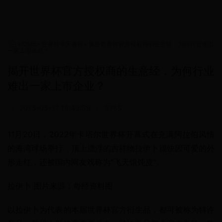
HOME
>
世界杯今天赛程
>
揭开世界杯官方授权商的生意经，为何行业难出
一家上市企业？
揭开世界杯官方授权商的生意经，为何行业
难出一家上市企业？
•
2025-05-31 18:49:59
•
5755
11月20日，2022年卡塔尔世界杯开幕式在充满阿拉伯风情
的海湾球场举行，顶上漂浮的吉祥物拉伊卜很快因可爱的外
形走红，还被国内网友戏称为“飞天馄饨皮”。
拉伊卜 图片来源：每经资料图
以拉伊卜为代表的本届世界杯官方衍生品，都可被称为特许