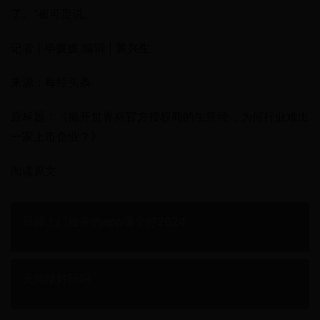
了。”崔可贵说。
记者 | 毕媛媛 编辑 | 董兴生
来源：每经头条
原标题：《揭开世界杯官方授权商的生意经，为何行业难出
一家上市企业？》
阅读原文
厨师上门服务的app哪个好2024
无间狱好玩吗