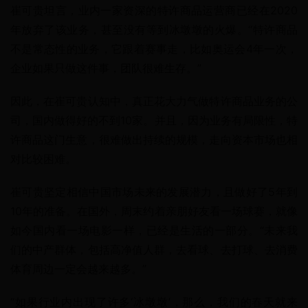
崔可贵坦言，业内一家资深的特许商品运营商已经在2020
年放弃了该业务，甚至没有等到冰墩墩的火爆。“特许商品
不是常态性的业务，它跟着赛事走，比如奥运会4年一次，
企业如果只做这件事，团队很难生存。”
因此，在崔可贵认知中，真正花大力气做特许商品业务的公
司，国内做得好的不到10家。并且，因为业务有局限性，特
许商品这门生意，很难做出持续的规模，走向资本市场也相
对比较困难。
崔可贵坚定相信中国市场未来的发展潜力，且做好了5年到
10年的准备。在国外，周末约着亲朋好友看一场球赛，就像
如今国内看一场电影一样，已经是生活的一部分。“未来我
们的中产群体，包括高净值人群，去看球、去打球、去消费
体育周边一定会越来越多。”
“如果行业内出现了许多‘冰墩墩’，那么，我们的春天就来