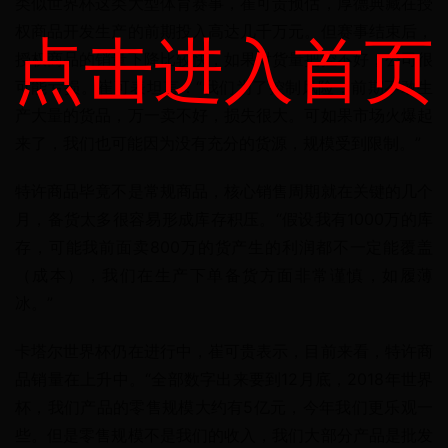
类似世界杯这类大型体育赛事，崔可贵预估，厚德典藏在授
权商品开发生产的前期投入高达几千万元。但赛事结束后，
点击进入首页
授权商品的销量下降比较快，如果对货量把控不好，公司很
可能亏损。崔可表坦言：“我们为了控制风险，前期不敢生
产大量的货品，万一卖不好，损失很大。可如果市场火爆起
来了，我们也可能因为没有充分的货源，规模受到限制。”
特许商品毕竟不是常规商品，核心销售周期就在关键的几个
月，备货太多很容易形成库存积压。“假设我有1000万的库
存，可能我前面卖800万的货产生的利润都不一定能覆盖
（成本），我们在生产下单备货方面非常谨慎，如履薄
冰。”
卡塔尔世界杯仍在进行中，崔可贵表示，目前来看，特许商
品销量在上升中。“全部数字出来要到12月底，2018年世界
杯，我们产品的零售规模大约有5亿元，今年我们更乐观一
些。但是零售规模不是我们的收入，我们大部分产品是批发