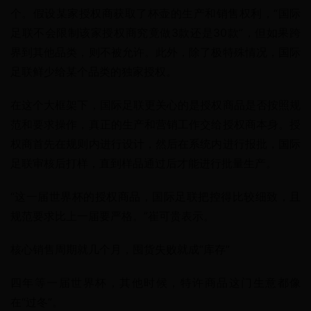
个。假设某家授权商获取了杯壶的生产和销售权利，“国际
足联不会限制该家授权商究竟做3款还是30款”，但如果跨
界到其他品类，则不被允许。此外，除了极特殊情况，国际
足联鲜少给某个品类的独家授权。
在这个大框架下，国际足联更关心的是授权商品是否按照规
范和要求操作，真正的生产和营销工作交给授权商本身。授
权商首先在规则内进行设计，然后在系统内进行报批，国际
足联审核后打样，直到样品通过后才能进行批量生产。
“这一届世界杯的授权商品，国际足联把控得比较细致，且
规范要求比上一届要严格。”崔可贵表示。
核心销售周期就几个月，囤货失败就成“库存”
四年等一届世界杯，其他时候，特许商品这门生意都像
在“过冬”。