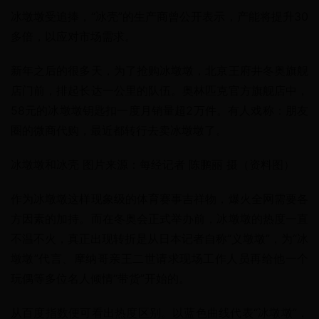
冰墩墩受追捧，“冰壳”的生产商曾公开表示，产能将提升30
多倍，以应对市场需求。
新年之后的很多天，为了抢购冰墩墩，北京王府井冬奥旗舰
店门前，排起长达一公里的队伍。奥林匹克官方旗舰店中，
58元的冰墩墩钥匙扣一度月销量超2万件。有人戏称：朋友
圈的微商代购，最近都转行去卖冰墩墩了。
冰墩墩和冰壳 图片来源：每经记者 陈鹏丽 摄（资料图）
作为冰墩墩这样现象级的体育赛事吉祥物，爆火全网需要各
方因素的加持。而在冬奥会正式举办前，冰墩墩的热度一直
不温不火，真正出现转折是从日本记者自称“义墩墩”，为“冰
墩墩”代言、摩纳哥亲王二世请求现场工作人员再给他一个
玩偶等多位名人倾情“带货”开始的。
从百度指数便可看出热度区别。以蓝色曲线代表“冰墩墩”，